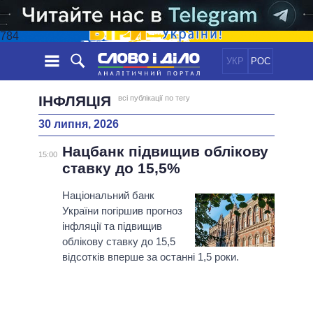
784
УКР
РОС
НОВИНИ
ІНФЛЯЦІЯ
всі публікації по тегу
30 липня, 2026
ОБIЦЯНКИ
СТРІЧКА
ПОЛІТИКА
Нацбанк підвищив облікову
ПОДІЇ
ЕКОНОМІКА
15:00
ПОЛIТИКИ
ставку до 15,5%
СТАТТІ
СУСПІЛЬСТВО
ІНФОГРАФІКА
ДУМКИ
СВІТ
УСІ ПОЛІТИКИ
Національний банк
України погіршив прогноз
ОГЛЯДИ
ПРЕЗИДЕНТ І ОФІС
ВІДЕО
інфляції та підвищив
ДАЙДЖЕСТИ
ВЕРХОВНА РАДА
облікову ставку до 15,5
ПІДТРИМАТИ
КАБІНЕТ МІНІСТРІВ
відсотків вперше за останні 1,5 роки.
ГОЛОВИ ОБЛАДМІНІСТРАЦІЙ
ПОРІВНЯННЯ ПОЛІТИКІВ
МЕРИ МІСТ