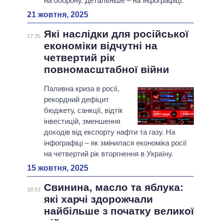
на оборону. Детальніше – на інфографіці.
21 жовтня, 2025
Які наслідки для російської
17:35
економіки відчутні на
четвертий рік
повномасштабної війни
Паливна криза в росії,
рекордний дефіцит
бюджету, санкції, відтік
інвестицій, зменшення
доходів від експорту нафти та газу. На
інфографіці – як змінилася економіка росії
на четвертий рік вторгнення в Україну.
15 жовтня, 2025
Свинина, масло та яблука:
18:53
які харчі здорожчали
найбільше з початку великої