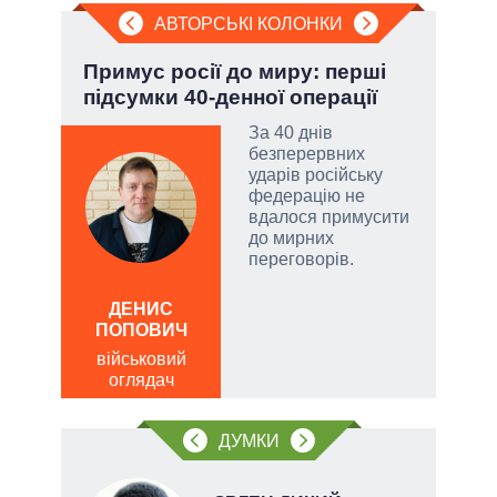
АВТОРСЬКІ КОЛОНКИ
ва
Примус росії до миру: перші
Ево
?
підсумки 40-денної операції
пер
Дра
РНБО
За 40 днів
безперервних
і»,
ударів російську
федерацію не
вдалося примусити
до мирних
переговорів.
и,
ДЕНИС
ПОПОВИЧ
Д
ів:
ПО
військовий
оглядач
ві
тів
о
ДУМКИ
вих
.