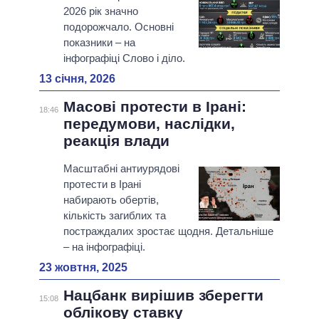
2026 рік значно
подорожчало. Основні
показники – на
інфографіці Слово і діло.
13 січня, 2026
Масові протести в Ірані:
18:46
передумови, наслідки,
реакція влади
Масштабні антиурядові
протести в Ірані
набирають обертів,
кількість загиблих та
постраждалих зростає щодня. Детальніше
– на інфографіці.
23 жовтня, 2025
Нацбанк вирішив зберегти
15:08
облікову ставку