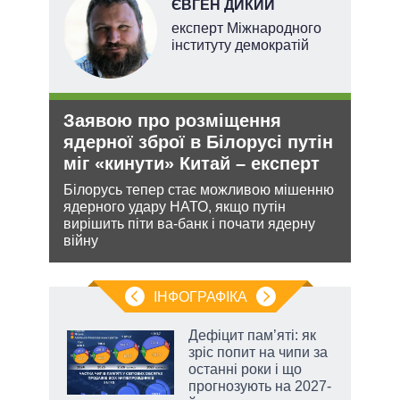
ЄВГЕН ДИКИЙ
ерт
експерт Міжнародного
інституту демократій
Заявою про розміщення
Рос
ядерної зброї в Білорусі путін
ніч
міг «кинути» Китай – експерт
Укр
ання
Білорусь тепер стає можливою мішенню
Розмі
кому
ядерного удару НАТО, якщо путін
терит
вирішить піти ва-банк і почати ядерну
Мінс
війну
нічог
ІНФОГРАФІКА
Дефіцит пам’яті: як
 за
зріс попит на чипи за
асть
останні роки і що
прогнозують на 2027-