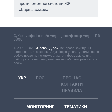
протипожежної системи ЖК
«Варшавський»
Cуб'єкт у сфері онлайн-медіа. Ідентифікатор медіа – R40-
05063
© 2009—2026
«Слово і Діло»
.
Всі права захищені і
охороняються законом. Адміністрація сайту залишає за
собою право не погоджуватися з інформацією, яка
публікується на сайті, власниками або авторами якої є треті
особи.
УКР
РОС
ПРО НАС
КОНТАКТИ
ПРАВИЛА
МОНІТОРИНГ
ТЕМАТИКИ