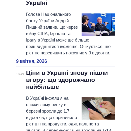
Україні
Голова Національного
банку України Андрій
Пишний заявив, що через
війну США, Ізраїлю та
Ірану в Україні може ще більше
пришвидшитися інфляція. Очікується, що
ріст не перевищить показник у 3 відсотки.
9 квітня, 2026
Ціни в Україні знову пішли
18:49
вгору: що здорожчало
найбільше
В Україні інфляція на
споживчому ринку в
березні зросла до 1,7
відсотків, що спричинило
ріст цін на продукти, одяг, пальне та
зв’язок. В середньому ціни зросли на 1-13