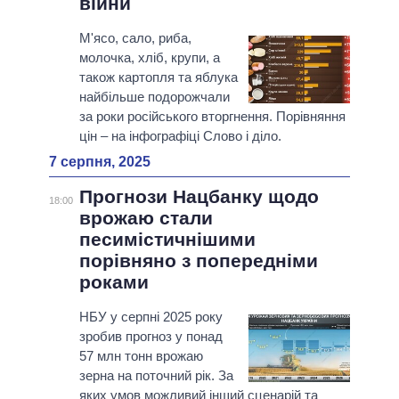
війни
М'ясо, сало, риба,
молочка, хліб, крупи, а
також картопля та яблука
найбільше подорожчали
за роки російського вторгнення. Порівняння
цін – на інфографіці Слово і діло.
7 серпня, 2025
Прогнози Нацбанку щодо
18:00
врожаю стали
песимістичнішими
порівняно з попередніми
роками
НБУ у серпні 2025 року
зробив прогноз у понад
57 млн тонн врожаю
зерна на поточний рік. За
яких умов можливий інший сценарій та