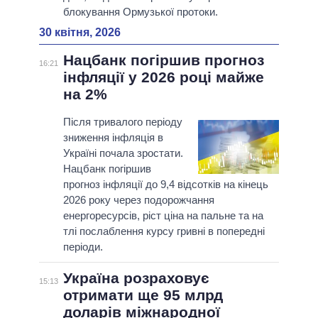
блокування Ормузької протоки.
30 квітня, 2026
Нацбанк погіршив прогноз
16:21
інфляції у 2026 році майже
на 2%
Після тривалого періоду
зниження інфляція в
Україні почала зростати.
Нацбанк погіршив
прогноз інфляції до 9,4 відсотків на кінець
2026 року через подорожчання
енергоресурсів, ріст ціна на пальне та на
тлі послаблення курсу гривні в попередні
періоди.
Україна розраховує
15:13
отримати ще 95 млрд
доларів міжнародної