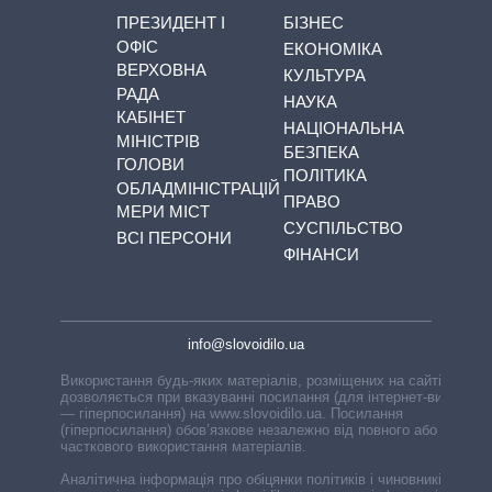
ПРЕЗИДЕНТ І
БІЗНЕС
ОФІС
ЕКОНОМІКА
ВЕРХОВНА
КУЛЬТУРА
РАДА
НАУКА
КАБІНЕТ
НАЦІОНАЛЬНА
МІНІСТРІВ
БЕЗПЕКА
ГОЛОВИ
ПОЛІТИКА
ОБЛАДМІНІСТРАЦІЙ
ПРАВО
МЕРИ МІСТ
СУСПІЛЬСТВО
ВСІ ПЕРСОНИ
ФІНАНСИ
info@slovoidilo.ua
Використання будь-яких матеріалів, розміщених на сайті,
дозволяється при вказуванні посилання (для інтернет-видань
— гіперпосилання) на www.slovoidilo.ua. Посилання
(гіперпосилання) обов’язкове незалежно від повного або
часткового використання матеріалів.
Аналітична інформація про обіцянки політиків і чиновників,