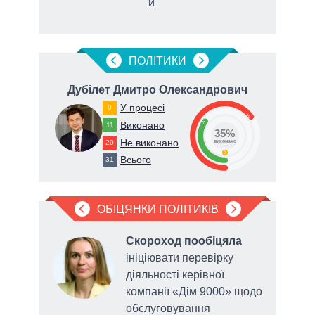
й
ПОЛIТИКИ
ич
Дубілет Дмитро Олександрович
У процесі
0
65
Виконано
35
11
35%
Не виконано
20
виконано
0
Всього
31
ОБІЦЯНКИ ПОЛІТИКІВ
Скороход пообіцяла
а
ініціювати перевірку
діяльності керівної
компанії «Дім 9000» щодо
обслуговування