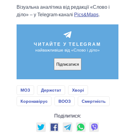
Візуальна аналітика від редакції «Слово і
діло» – у Telegram-каналі
Pics&Maps
.
ЧИТАЙТЕ У TELEGRAM
найважливіше від «Слово і діло»
Підписатися
МОЗ
Держстат
Хворі
Коронавірус
ВООЗ
Смертність
Поділитися: