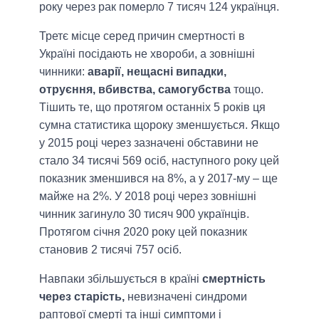
року через рак померло 7 тисяч 124 українця.
Третє місце серед причин смертності в
Україні посідають не хвороби, а зовнішні
чинники:
аварії, нещасні випадки,
отруєння, вбивства, самогубства
тощо.
Тішить те, що протягом останніх 5 років ця
сумна статистика щороку зменшується. Якщо
у 2015 році через зазначені обставини не
стало 34 тисячі 569 осіб, наступного року цей
показник зменшився на 8%, а у 2017-му – ще
майже на 2%. У 2018 році через зовнішні
чинник загинуло 30 тисяч 900 українців.
Протягом січня 2020 року цей показник
становив 2 тисячі 757 осіб.
Навпаки збільшується в країні
смертність
через старість,
невизначені синдроми
раптової смерті та інші симптоми і