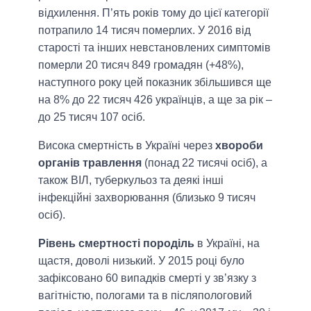
відхилення. П’ять років тому до цієї категорії
потрапило 14 тисяч померлих. У 2016 від
старості та інших невстановлених симптомів
померли 20 тисяч 849 громадян (+48%),
наступного року цей показник збільшився ще
на 8% до 22 тисяч 426 українців, а ще за рік –
до 25 тисяч 107 осіб.
Висока смертність в Україні через
хвороби
органів травлення
(понад 22 тисячі осіб), а
також ВІЛ, туберкульоз та деякі інші
інфекційні захворювання (близько 9 тисяч
осіб).
Рівень смертності породіль
в Україні, на
щастя, доволі низький. У 2015 році було
зафіксовано 60 випадків смерті у зв’язку з
вагітністю, пологами та в післяпологовий