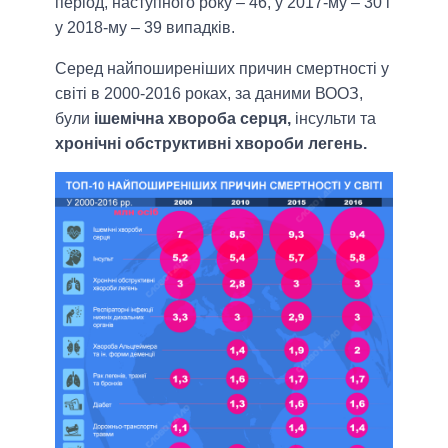
період, наступного року – 46, у 2017-му – 30 і
у 2018-му – 39 випадків.
Серед найпоширеніших причин смертності у
світі в 2000-2016 роках, за даними ВООЗ,
були
ішемічна хвороба серця,
інсульти та
хронічні обструктивні хвороби легень.