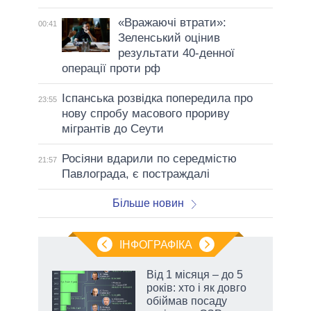
«Вражаючі втрати»:
00:41
Зеленський оцінив
результати 40-денної
операції проти рф
Іспанська розвідка попередила про
23:55
нову спробу масового прориву
мігрантів до Сеути
Росіяни вдарили по середмістю
21:57
Павлограда, є постраждалі
Більше новин
ІНФОГРАФІКА
 як
Від 1 місяця – до 5
и за
років: хто і як довго
обіймав посаду