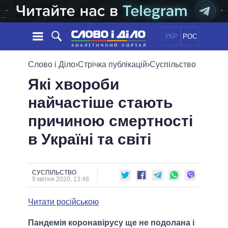
УКР
РОС
НОВИНИ
Слово і Діло
›
Стрічка публікацій
›
Суспільство
Які хвороби
ОБIЦЯНКИ
СТРІЧКА
ПОЛІТИКА
найчастіше стають
ПОДІЇ
ЕКОНОМІКА
ПОЛIТИКИ
причиною смертності
СТАТТІ
СУСПІЛЬСТВО
ІНФОГРАФІКА
ДУМКИ
СВІТ
УСІ ПОЛІТИКИ
в Україні та світі
ОГЛЯДИ
ПРЕЗИДЕНТ І ОФІС
ВІДЕО
ДАЙДЖЕСТИ
ВЕРХОВНА РАДА
СУСПІЛЬСТВО
ПІДТРИМАТИ
КАБІНЕТ МІНІСТРІВ
9 квітня 2020, 13:48
ГОЛОВИ ОБЛАДМІНІСТРАЦІЙ
ПОРІВНЯННЯ ПОЛІТИКІВ
Читати російською
МЕРИ МІСТ
ВСІ ПЕРСОНИ
Пандемія коронавірусу ще не подолана і