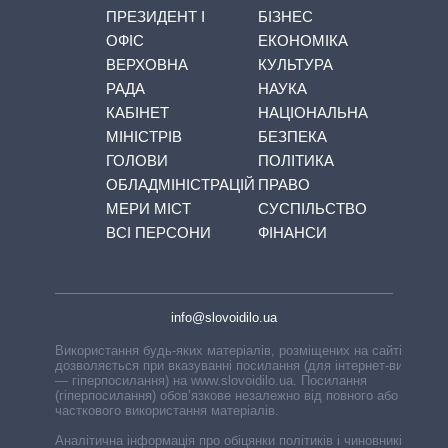
ПРЕЗИДЕНТ І
БІЗНЕС
ОФІС
ЕКОНОМІКА
ВЕРХОВНА
КУЛЬТУРА
РАДА
НАУКА
КАБІНЕТ
НАЦІОНАЛЬНА
МІНІСТРІВ
БЕЗПЕКА
ГОЛОВИ
ПОЛІТИКА
ОБЛАДМІНІСТРАЦІЙ
ПРАВО
МЕРИ МІСТ
СУСПІЛЬСТВО
ВСІ ПЕРСОНИ
ФІНАНСИ
info@slovoidilo.ua
Використання будь-яких матеріалів, розміщених на сайті,
дозволяється при вказуванні посилання (для інтернет-видань
— гіперпосилання) на www.slovoidilo.ua. Посилання
(гіперпосилання) обов’язкове незалежно від повного або
часткового використання матеріалів.
Аналітична інформація про обіцянки політиків і чиновників,