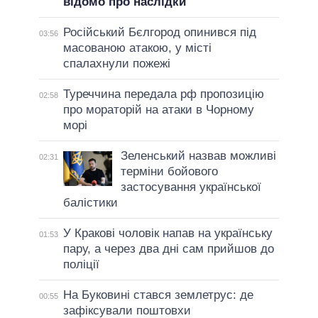
відомо про наслідки
Російський Бєлгород опинився під
03:56
масованою атакою, у місті
спалахнули пожежі
Туреччина передала рф пропозицію
02:58
про мораторій на атаки в Чорному
морі
Зеленський назвав можливі
02:31
терміни бойового
застосування української
балістики
У Кракові чоловік напав на українську
01:53
пару, а через два дні сам прийшов до
поліції
На Буковині стався землетрус: де
00:55
зафіксували поштовхи