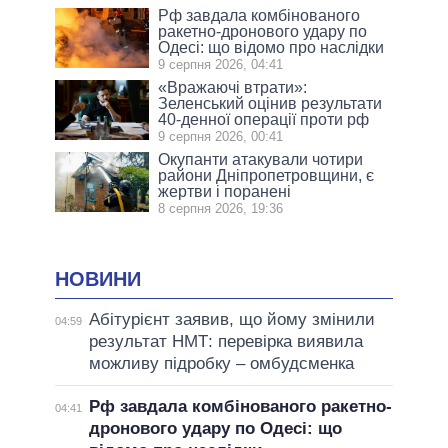
Рф завдала комбінованого
ракетно-дронового удару по
Одесі: що відомо про наслідки
9 серпня 2026, 04:41
«Вражаючі втрати»:
Зеленський оцінив результати
40-денної операції проти рф
9 серпня 2026, 00:41
Окупанти атакували чотири
райони Дніпропетровщини, є
жертви і поранені
8 серпня 2026, 19:36
НОВИНИ
Абітурієнт заявив, що йому змінили
04:59
результат НМТ: перевірка виявила
можливу підробку – омбудсменка
Рф завдала комбінованого ракетно-
04:41
дронового удару по Одесі: що