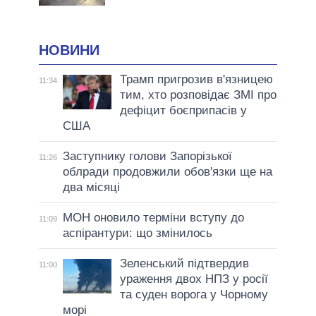
НОВИНИ
Трамп пригрозив в'язницею
11:34
тим, хто розповідає ЗМІ про
дефіцит боєприпасів у
США
Заступнику голови Запорізької
11:26
облради продовжили обов'язки ще на
два місяці
МОН оновило терміни вступу до
11:09
аспірантури: що змінилось
Зеленський підтвердив
11:00
ураження двох НПЗ у росії
та суден ворога у Чорному
морі