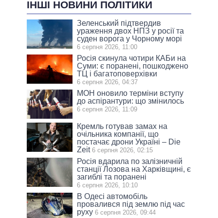
ІНШІ НОВИНИ ПОЛІТИКИ
Зеленський підтвердив
ураження двох НПЗ у росії та
суден ворога у Чорному морі
6 серпня 2026, 11:00
Росія скинула чотири КАБи на
Суми: є поранені, пошкоджено
ТЦ і багатоповерхівки
6 серпня 2026, 04:37
МОН оновило терміни вступу
до аспірантури: що змінилось
6 серпня 2026, 11:09
Кремль готував замах на
очільника компанії, що
постачає дрони Україні – Die
Zeit
6 серпня 2026, 02:15
Росія вдарила по залізничній
станції Лозова на Харківщині, є
загиблі та поранені
6 серпня 2026, 10:10
В Одесі автомобіль
провалився під землю під час
руху
6 серпня 2026, 09:44