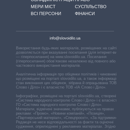
МЕРИ МІСТ
СУСПІЛЬСТВО
ВСІ ПЕРСОНИ
ФІНАНСИ
info@slovoidilo.ua
Використання будь-яких матеріалів, розміщених на сайті,
дозволяється при вказуванні посилання (для інтернет-видань
— гіперпосилання) на www.slovoidilo.ua. Посилання
(гіперпосилання) обов’язкове незалежно від повного або
часткового використання матеріалів.
Аналітична інформація про обіцянки політиків і чиновників,
що розміщені на порталі slovoidilo.ua, а також інформація про
стан виконання цих обіцянок, зібрана й опрацьована ТОВ «ІА
Слово і Діло» і є власністю ТОВ «ІА Слово і Діло».
Інфографіки, розміщені на порталі slovoidilo.ua, створені ГО
«Система народного контролю Слово і Діло» і є власністю
ГО «Система народного контролю Слово і Діло».
Матеріали, відмічені значками, публікуються на правах
реклами: «Промо», «Новини компаній», «Позиція»,
«Партнерський матеріал», «Спецпроєкт», «За підтримки».
Редакція не несе відповідальності за факти та оціночні
судження, оприлюднені у рекламних матеріалах. Згідно з