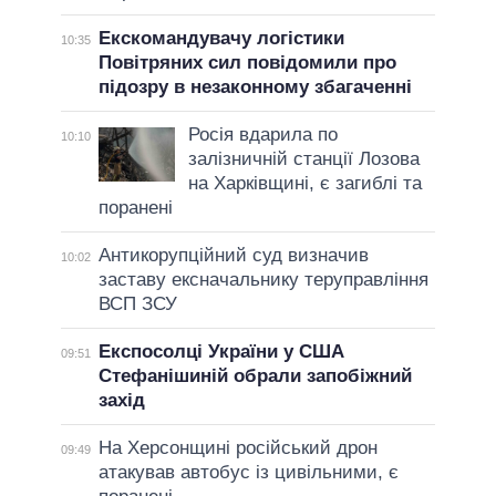
Екскомандувачу логістики
10:35
Повітряних сил повідомили про
підозру в незаконному збагаченні
Росія вдарила по
10:10
залізничній станції Лозова
на Харківщині, є загиблі та
поранені
Антикорупційний суд визначив
10:02
заставу ексначальнику теруправління
ВСП ЗСУ
Експосолці України у США
09:51
Стефанішиній обрали запобіжний
захід
На Херсонщині російський дрон
09:49
атакував автобус із цивільними, є