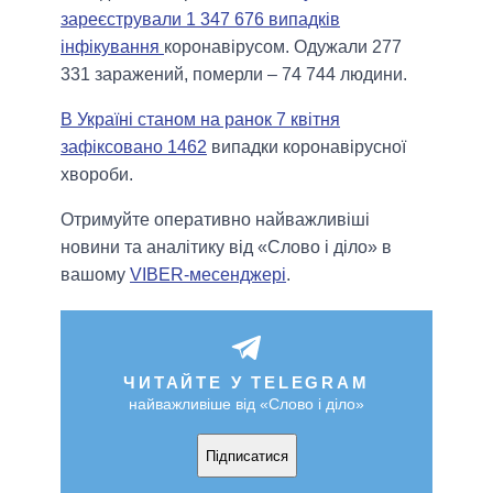
зареєстрували 1 347 676 випадків
інфікування
коронавірусом. Одужали 277
331 заражений, померли – 74 744 людини.
В Україні станом на ранок 7 квітня
зафіксовано 1462
випадки коронавірусної
хвороби.
Отримуйте оперативно найважливіші
новини та аналітику від «Слово і діло» в
вашому
VIBER-месенджері
.
ЧИТАЙТЕ У TELEGRAM
найважливіше від «Слово і діло»
Підписатися