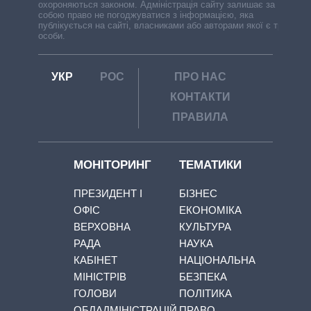
охороняються законом. Адміністрація сайту залишає за
собою право не погоджуватися з інформацією, яка
публікується на сайті, власниками або авторами якої є треті
особи.
УКР
РОС
ПРО НАС
КОНТАКТИ
ПРАВИЛА
МОНІТОРИНГ
ТЕМАТИКИ
ПРЕЗИДЕНТ І
БІЗНЕС
ОФІС
ЕКОНОМІКА
ВЕРХОВНА
КУЛЬТУРА
РАДА
НАУКА
КАБІНЕТ
НАЦІОНАЛЬНА
МІНІСТРІВ
БЕЗПЕКА
ГОЛОВИ
ПОЛІТИКА
ОБЛАДМІНІСТРАЦІЙ
ПРАВО