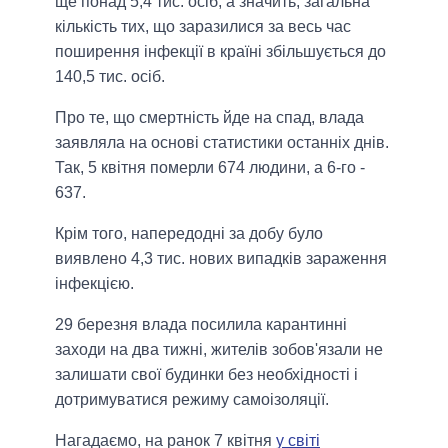
ще понад 5,4 тис. осіб, а значить, загальна
кількість тих, що заразилися за весь час
поширення інфекції в країні збільшується до
140,5 тис. осіб.
Про те, що смертність йде на спад, влада
заявляла на основі статистики останніх днів.
Так, 5 квітня померли 674 людини, а 6-го -
637.
Крім того, напередодні за добу було
виявлено 4,3 тис. нових випадків зараження
інфекцією.
29 березня влада посилила карантинні
заходи на два тижні, жителів зобов'язали не
залишати свої будинки без необхідності і
дотримуватися режиму самоізоляції.
Нагадаємо, на ранок 7 квітня
у світі