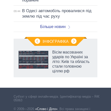
поранені
В Одесі автомобіль провалився під
09:44
землю під час руху
Більше новин
ІНФОГРАФІКА
и на
Вісім масованих
ударів по Україні за
а
літо: Київ та область
стали головною
ціллю рф
Cуб'єкт у сфері онлайн-медіа. Ідентифікатор медіа – R40-
05063
© 2009—2026
«Слово і Діло»
.
Всі права захищені і