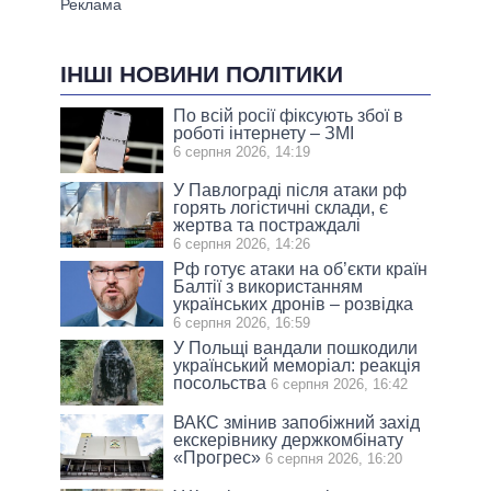
ІНШІ НОВИНИ ПОЛІТИКИ
По всій росії фіксують збої в
роботі інтернету – ЗМІ
6 серпня 2026, 14:19
У Павлограді після атаки рф
горять логістичні склади, є
жертва та постраждалі
6 серпня 2026, 14:26
Рф готує атаки на об’єкти країн
Балтії з використанням
українських дронів – розвідка
6 серпня 2026, 16:59
У Польщі вандали пошкодили
український меморіал: реакція
посольства
6 серпня 2026, 16:42
ВАКС змінив запобіжний захід
екскерівнику держкомбінату
«Прогрес»
6 серпня 2026, 16:20