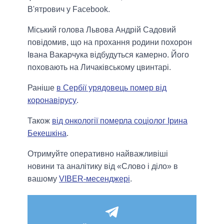
В'ятрович у Facebook.
Міський голова Львова Андрій Садовий
повідомив, що на прохання родини похорон
Івана Вакарчука відбудуться камерно. Його
поховають на Личаківському цвинтарі.
Раніше
в Сербії урядовець помер від
коронавірусу
.
Також
від онкології померла соціолог Ірина
Бекешкіна
.
Отримуйте оперативно найважливіші
новини та аналітику від «Слово і діло» в
вашому
VIBER-месенджері
.