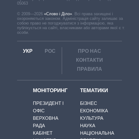
05063
© 2009—2026
«Слово і Діло»
.
Всі права захищені і
охороняються законом. Адміністрація сайту залишає за
собою право не погоджуватися з інформацією, яка
публікується на сайті, власниками або авторами якої є треті
особи.
УКР
РОС
ПРО НАС
КОНТАКТИ
ПРАВИЛА
МОНІТОРИНГ
ТЕМАТИКИ
ПРЕЗИДЕНТ І
БІЗНЕС
ОФІС
ЕКОНОМІКА
ВЕРХОВНА
КУЛЬТУРА
РАДА
НАУКА
КАБІНЕТ
НАЦІОНАЛЬНА