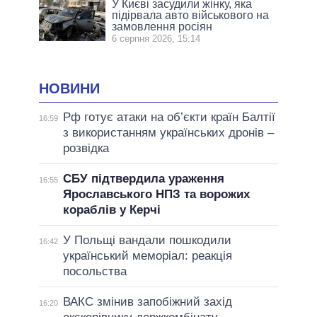
У Києві засудили жінку, яка
підірвала авто військового на
замовлення росіян
6 серпня 2026, 15:14
НОВИНИ
Рф готує атаки на об’єкти країн Балтії
16:59
з використанням українських дронів –
розвідка
СБУ підтвердила ураження
16:55
Ярославського НПЗ та ворожих
кораблів у Керчі
У Польщі вандали пошкодили
16:42
український меморіал: реакція
посольства
ВАКС змінив запобіжний захід
16:20