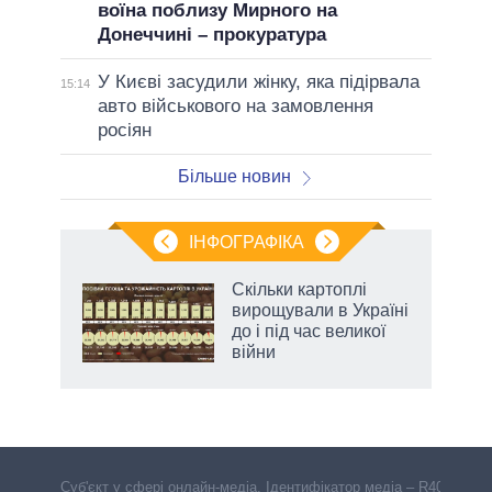
воїна поблизу Мирного на
Донеччині – прокуратура
У Києві засудили жінку, яка підірвала
15:14
авто військового на замовлення
росіян
Більше новин
ІНФОГРАФІКА
ільки
Скільки картоплі
нків
вирощували в Україні
 за
до і під час великої
ті
війни
аспі
Cуб'єкт у сфері онлайн-медіа. Ідентифікатор медіа – R40-