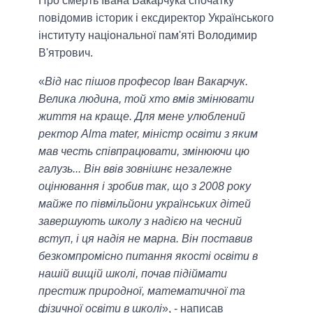
Про смерть Івана Вакарчука спочатку
повідомив історик і ексдиректор Українського
інституту національної пам'яті Володимир
В'ятрович.
«
Від нас пішов професор Іван Вакарчук.
Велика людина, той хто вмів змінювати
життя на краще. Для мене улюблений
ректор Alma mater, міністр освіти з яким
мав честь співпрацювати, змінюючи цю
галузь... Він ввів зовнішнє незалежне
оцінювання і зробив так, що з 2008 року
майже по півмільйони українських дітей
завершують школу з надією на чесний
вступ, і ця надія не марна. Він поставив
безкомпромісно питання якості освіти в
нашій вищій школі, почав підіймати
престиж природної, математичної та
фізичної освіти в школі
», - написав