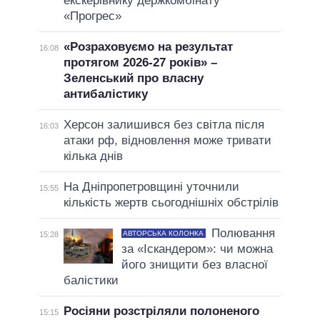
екскерівнику держкомбінату
«Прогрес»
«Розраховуємо на результат
16:08
протягом 2026-27 років» –
Зеленський про власну
антибалістику
Херсон залишився без світла після
16:03
атаки рф, відновлення може тривати
кілька днів
На Дніпропетровщині уточнили
15:55
кількість жертв сьогоднішніх обстрілів
Полювання
АВТОРСЬКА КОЛОНКА
15:28
за «Іскандером»: чи можна
його знищити без власної
балістики
Росіяни розстріляли полоненого
15:15