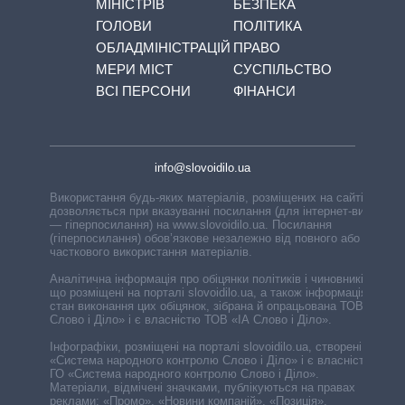
МІНІСТРІВ
БЕЗПЕКА
ГОЛОВИ
ПОЛІТИКА
ОБЛАДМІНІСТРАЦІЙ
ПРАВО
МЕРИ МІСТ
СУСПІЛЬСТВО
ВСІ ПЕРСОНИ
ФІНАНСИ
info@slovoidilo.ua
Використання будь-яких матеріалів, розміщених на сайті,
дозволяється при вказуванні посилання (для інтернет-видань
— гіперпосилання) на www.slovoidilo.ua. Посилання
(гіперпосилання) обов’язкове незалежно від повного або
часткового використання матеріалів.
Аналітична інформація про обіцянки політиків і чиновників,
що розміщені на порталі slovoidilo.ua, а також інформація про
стан виконання цих обіцянок, зібрана й опрацьована ТОВ «ІА
Слово і Діло» і є власністю ТОВ «ІА Слово і Діло».
Інфографіки, розміщені на порталі slovoidilo.ua, створені ГО
«Система народного контролю Слово і Діло» і є власністю
ГО «Система народного контролю Слово і Діло».
Матеріали, відмічені значками, публікуються на правах
реклами: «Промо», «Новини компаній», «Позиція»,