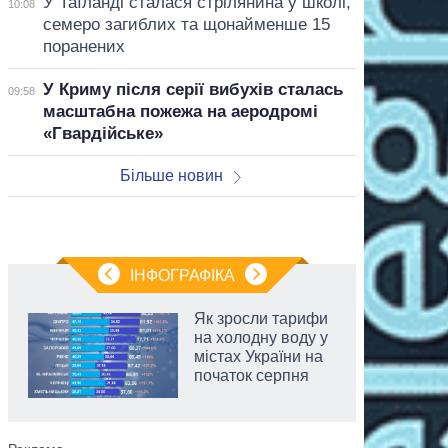
У Таїланді сталася стрілянина у школі,
10:08
семеро загиблих та щонайменше 15
поранених
У Криму після серії вибухів сталась
09:58
масштабна пожежа на аеродромі
«Гвардійське»
Більше новин
ІНФОГРАФІКА
Як зросли тарифи
на холодну воду у
містах України на
початок серпня