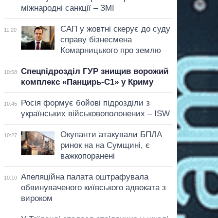
міжнародні санкції – ЗМІ
САП у жовтні скерує до суду
11:20
справу бізнесмена
Комарницького про землю
Спецпідрозділ ГУР знищив ворожий
10:58
комплекс «Панцирь-С1» у Криму
Росія формує бойові підрозділи з
10:45
українських військовополонених – ISW
Окупанти атакували БПЛА
10:27
ринок на на Сумщині, є
важкопоранені
Апеляційна палата оштрафувала
10:10
обвинуваченого київського адвоката з
вироком