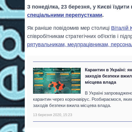
З понеділка, 23 березня, у Києві їздит
спеціальними перепустками
.
Як раніше повідомив мер столиці
Віталій 
співробітникам стратегічних об'єктів і під
рятувальникам, медпрацівникам, персонал
Карантин в Україні: я
заходів безпеки вжи
місцева влада
В Україні запроваджен
карантин через коронавірус. Розбираємося, яки
заходів безпеки вжила місцева влада.
13 березня 2020, 15:23