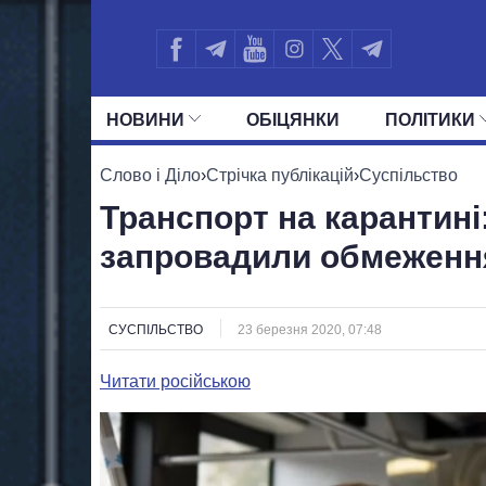
НОВИНИ
ОБIЦЯНКИ
ПОЛIТИКИ
УСІ ПОЛІТИКИ
ПРЕЗИДЕНТ І ОФ
Слово і Діло
›
Стрічка публікацій
›
Суспільство
Транспорт на карантині:
запровадили обмеження
СУСПІЛЬСТВО
23 березня 2020, 07:48
Читати російською