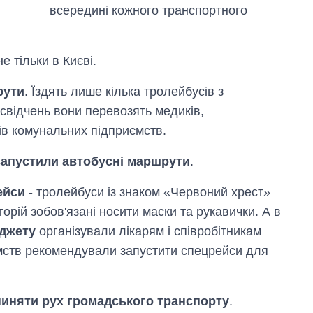
всередині кожного транспортного
 тільки в Києві.
рути
. Їздять лише кілька тролейбусів з
свідчень вони перевозять медиків,
ів комунальних підприємств.
запустили автобусні маршрути
.
ейси
- тролейбуси із знаком «Червоний хрест»
орій зобов'язані носити маски та рукавички. А в
юджету
організували лікарям і співробітникам
ємств рекомендували запустити спецрейси для
упиняти рух громадського транспорту
.