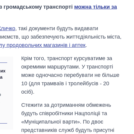
и в громадському транспорті
можна тільки за
Кличко
, такі документи будуть видавати
приємств, що забезпечують життєдіяльність міста,
у продовольчих магазинів і аптек
.
Крім того, транспорт курсуватиме за
окремими маршрутами. У транспорті
ких
може одночасно перебувати не більше
ла
10 (для трамваїв і тролейбусів - 20
осіб).
о
Економіка ШІ-
х
гігантів: скільки
Стежити за дотриманням обмежень
коштують і
заробляють
будуть співробітники Нацполіціі та
OpenAI та
«Муніципальної варти». По двоє
Anthropic
представників служб будуть присутні