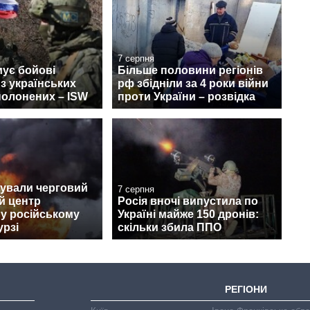
7 серпня
ує бойові
Більше половини регіонів
 з українських
рф збідніли за 4 роки війни
полонених – ISW
проти України – розвідка
кували черговий
7 серпня
й центр
Росія вночі випустила по
s у російському
Україні майже 150 дронів:
урзі
скільки збила ППО
РЕГІОНИ