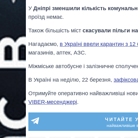
У
Дніпрі зменшили кількість комуналь
проїзд немає.
Також більшість міст
скасували пільги на
Нагадаємо,
в Україні ввели карантин з 12 
магазинів, аптек, АЗС.
Міжміське автобусне і залізничне сполуче
В Україні на неділю, 22 березня,
зафіксов
Отримуйте оперативно найважливіші новин
VIBER-месенджері
.
ЧИТАЙТЕ 
найважливіше в