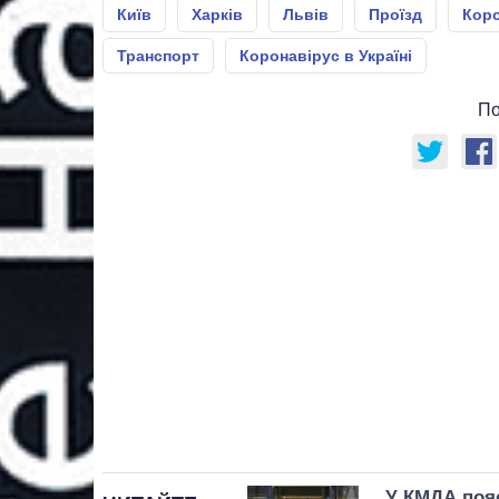
Київ
Харків
Львів
Проїзд
Коро
Транспорт
Коронавірус в Україні
По
У КМДА пояс