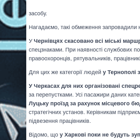
засобу.
Нагадаємо, такі обмеження запровадили не
У
Чернівцях скасовано всі міські марш
спецзнаками. При наявності службових по
правоохоронців, рятувальників, працівник
Для цих же категорії людей
у Тернополі 
У Черкасах для них організовані спецр
за перепустками. Усі пасажири даних катег
Луцьку проїзд за рахунок місцевого б
стратегічних установ. Керівникам підпри
підвезення працівників.
Відомо, що
у Харкові поки не будуть з