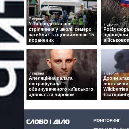
7 серпня
У Таїланді сталася
7 серпня
стрілянина у школі, семеро
Росія форм
загиблих та щонайменше 15
підрозділи
поранених
військово
7 серпня
7 серпня
Апеляційна палата
Дрони ата
оштрафувала
логістични
обвинуваченого київського
Wildberrie
адвоката з вироком
Єкатеринб
МОНІТОРИНГ