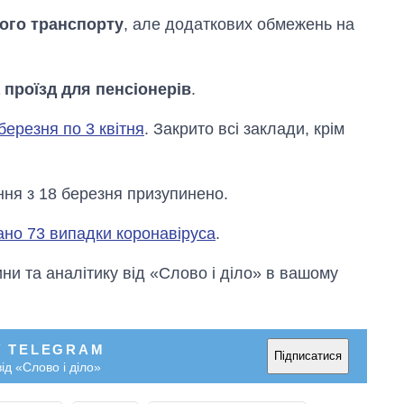
ного транспорту
, але додаткових обмежень на
 проїзд для пенсіонерів
.
березня по 3 квітня
. Закрито всі заклади, крім
ння з 18 березня призупинено.
ано 73 випадки коронавіруса
.
и та аналітику від «Слово і діло» в вашому
У TELEGRAM
Підписатися
ід «Слово і діло»