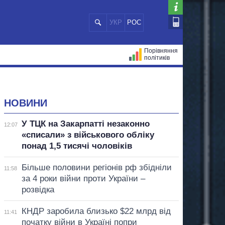
УКР
РОС
Порівняння
політиків
ЦІЙ
МЕРИ МІСТ
ВСІ ПЕРСОНИ
НОВИНИ
У ТЦК на Закарпатті незаконно
12:07
«списали» з військового обліку
понад 1,5 тисячі чоловіків
Більше половини регіонів рф збідніли
11:58
за 4 роки війни проти України –
розвідка
КНДР заробила близько $22 млрд від
11:41
початку війни в Україні попри