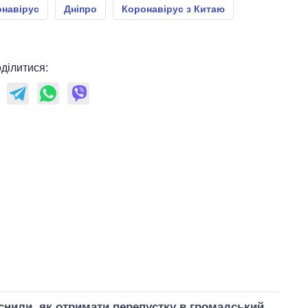
навірус
Дніпро
Коронавірус з Китаю
ділитися:
нили, як отримати перепустку в громадський