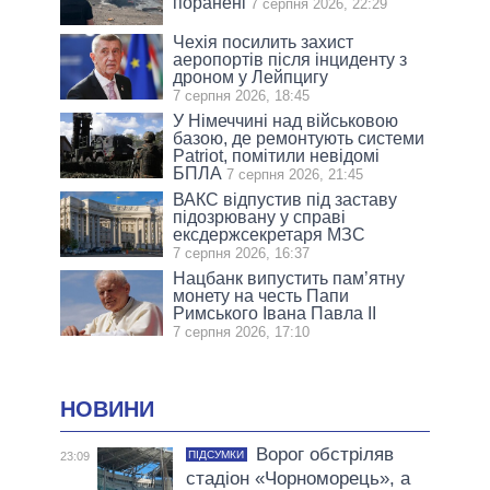
поранені
7 серпня 2026, 22:29
Чехія посилить захист
аеропортів після інциденту з
дроном у Лейпцигу
7 серпня 2026, 18:45
У Німеччині над військовою
базою, де ремонтують системи
Patriot, помітили невідомі
БПЛА
7 серпня 2026, 21:45
ВАКС відпустив під заставу
підозрювану у справі
ексдержсекретаря МЗС
7 серпня 2026, 16:37
Нацбанк випустить пам’ятну
монету на честь Папи
Римського Івана Павла II
7 серпня 2026, 17:10
НОВИНИ
Ворог обстріляв
ПІДСУМКИ
23:09
стадіон «Чорноморець», а