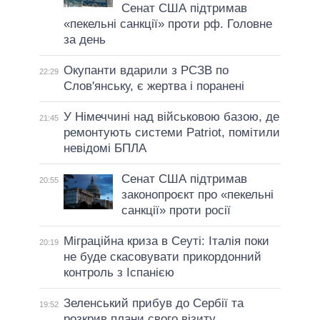
Сенат США підтримав
«пекельні санкції» проти рф. Головне
за день
Окупанти вдарили з РСЗВ по
22:29
Слов'янську, є жертва і поранені
У Німеччині над військовою базою, де
21:45
ремонтують системи Patriot, помітили
невідомі БПЛА
Сенат США підтримав
20:55
законопроєкт про «пекельні
санкції» проти росії
Міграційна криза в Сеуті: Італія поки
20:19
не буде скасовувати прикордонний
контроль з Іспанією
Зеленський прибув до Сербії та
19:52
розкрив плани свого візиту