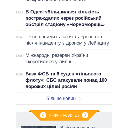
В Одесі збільшилася кількість
19:17
постраждалих через російський
обстріл стадіону «Чорноморець»
Чехія посилить захист аеропортів
18:45
після інциденту з дроном у Лейпцигу
Міжнародні резерви України
18:09
скоротилися у липні
База ФСБ та 6 суден «тіньового
18:05
флоту»: СБС атакували понад 100
ворожих цілей росіян
Більше новин
ІНФОГРАФІКА
жет
Вісім масованих