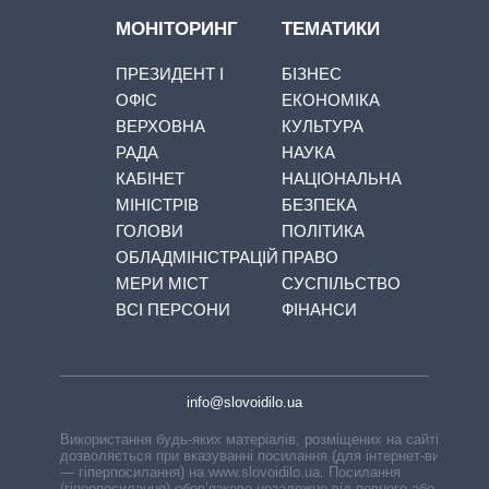
МОНІТОРИНГ
ТЕМАТИКИ
ПРЕЗИДЕНТ І
БІЗНЕС
ОФІС
ЕКОНОМІКА
ВЕРХОВНА
КУЛЬТУРА
РАДА
НАУКА
КАБІНЕТ
НАЦІОНАЛЬНА
МІНІСТРІВ
БЕЗПЕКА
ГОЛОВИ
ПОЛІТИКА
ОБЛАДМІНІСТРАЦІЙ
ПРАВО
МЕРИ МІСТ
СУСПІЛЬСТВО
ВСІ ПЕРСОНИ
ФІНАНСИ
info@slovoidilo.ua
Використання будь-яких матеріалів, розміщених на сайті,
дозволяється при вказуванні посилання (для інтернет-видань
— гіперпосилання) на www.slovoidilo.ua. Посилання
(гіперпосилання) обов’язкове незалежно від повного або