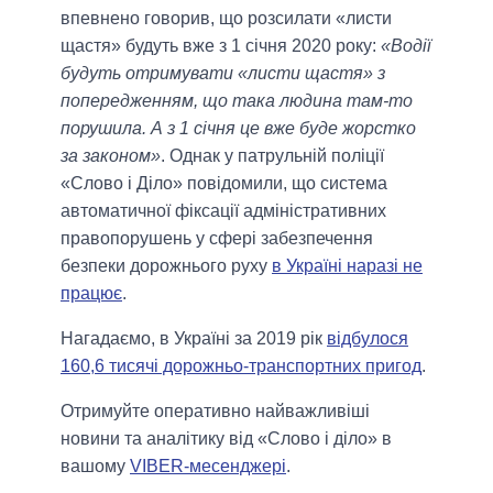
впевнено говорив, що розсилати «листи
щастя» будуть вже з 1 січня 2020 року:
«Водії
будуть отримувати «листи щастя» з
попередженням, що така людина там-то
порушила. А з 1 січня це вже буде жорстко
за законом»
. Однак у патрульній поліції
«Слово і Діло» повідомили, що система
автоматичної фіксації адміністративних
правопорушень у сфері забезпечення
безпеки дорожнього руху
в Україні наразі не
працює
.
Нагадаємо, в Україні за 2019 рік
відбулося
160,6 тисячі дорожньо-транспортних пригод
.
Отримуйте оперативно найважливіші
новини та аналітику від «Слово і діло» в
вашому
VIBER-месенджері
.