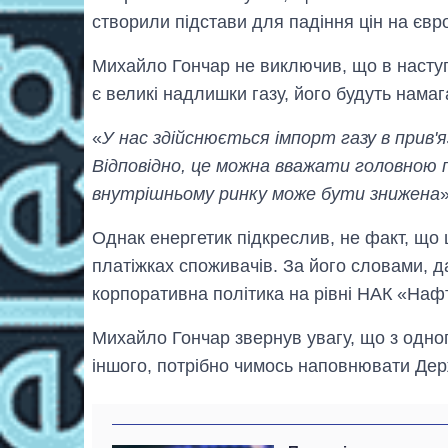
створили підстави для падіння цін на євр
Михайло Гончар не виключив, що в наступ
є великі надлишки газу, його будуть намаг
«
У нас здійснюється імпорт газу в прив'я
Відповідно, це можна вважати головною 
внутрішньому ринку може бути знижена
Однак енергетик підкреслив, не факт, що
платіжках споживачів. За його словами, да
корпоративна політика на рівні НАК «Нафт
Михайло Гончар звернув увагу, що з одног
іншого, потрібно чимось наповнювати Де