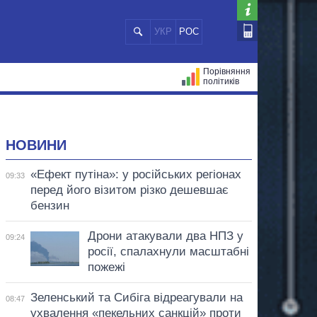
УКР
РОС
Порівняння
політиків
ЦІЙ
МЕРИ МІСТ
ВСІ ПЕРСОНИ
НОВИНИ
«Ефект путіна»: у російських регіонах
09:33
перед його візитом різко дешевшає
бензин
Дрони атакували два НПЗ у
09:24
росії, спалахнули масштабні
пожежі
Зеленський та Сибіга відреагували на
08:47
ухвалення «пекельних санкцій» проти