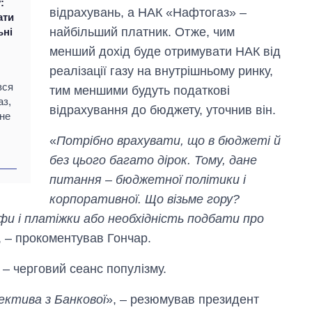
:
відрахувань, а НАК «Нафтогаз» –
ати
найбільший платник. Отже, чим
ьні
менший дохід буде отримувати НАК від
реалізації газу на внутрішньому ринку,
вся
тим меншими будуть податкові
аз,
відрахування до бюджету, уточнив він.
 не
«
Потрібно врахувати, що в бюджеті й
без цього багато дірок. Тому, дане
питання – бюджетної політики і
корпоративної. Що візьме гору?
и і платіжки або необхідність подбати про
, – прокоментував Гончар.
– черговий сеанс популізму.
ектива з Банкової
», – резюмував президент