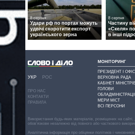
8 серпня
8 серпня
Удари рф по портах можуть
Частину ві
удвічі скоротити експорт
«Скеля» п
українського зерна
в інші підр
МОНІТОРИНГ
ПРЕЗИДЕНТ І ОФІС
УКР
РОС
ВЕРХОВНА РАДА
КАБІНЕТ МІНІСТРІ
ГОЛОВИ
ПРО НАС
ОБЛАДМІНІСТРАЦІ
КОНТАКТИ
МЕРИ МІСТ
ПРАВИЛА
ВСІ ПЕРСОНИ
Використання будь-яких матеріалів, розміщених на сайті,
обов’язкове незалежно від повного або часткового викори
Аналітична інформація про обіцянки політиків і чиновників