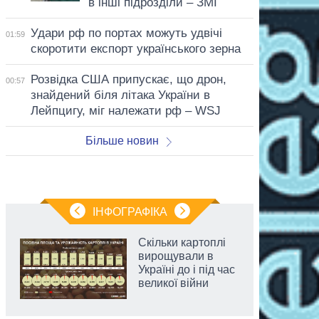
в інші підрозділи – ЗМІ
Удари рф по портах можуть удвічі
01:59
скоротити експорт українського зерна
Розвідка США припускає, що дрон,
00:57
знайдений біля літака України в
Лейпцигу, міг належати рф – WSJ
Більше новин
ІНФОГРАФІКА
Скільки картоплі
вирощували в
Україні до і під час
великої війни