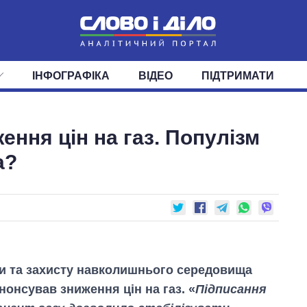
ІНФОГРАФІКА
ВІДЕО
ПІДТРИМАТИ
ІС
СТРІЧКА
ВЕРХОВНА РАДА
ПОДІЇ
СТАТТІ
КАБІНЕТ МІНІСТРІВ
ДУМКИ
ОГЛЯДИ
ГОЛОВИ ОБЛАДМІНІСТРА
ДАЙДЖЕСТИ
ння цін на газ. Популізм
ПОЛІТИКА
ДЕПУТАТИ
ЕКОНОМІКА
КОМІТЕТИ
СУСПІЛЬСТВО
ФРАКЦІЇ
ОКРУГИ
СВІТ
а?
ки та захисту навколишнього середовища
нонсував зниження цін на газ. «
Підписання