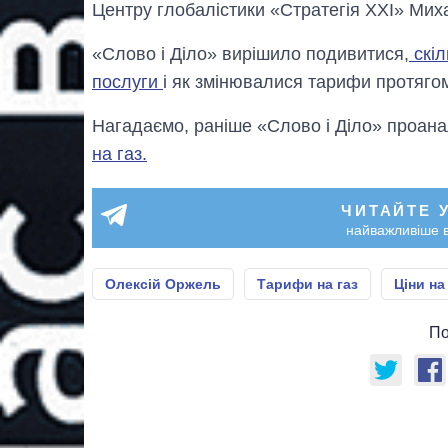
Центру глобалістики «Стратегія XXI» Мих
«Слово і Діло» вирішило подивитися,
скіл
послуги
і як змінювалися тарифи протягом
Нагадаємо, раніше «Слово і Діло» проана
на газ.
ЧИТАЙТЕ 
найважливіше в
Олексій Оржель
Тарифи на газ
Ціни на
По