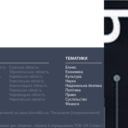
ТЕМАТИКИ
асть
Сумська область
Бізнес
Тернопільська область
Економіка
ь
Харківська область
Культура
Херсонська область
Наука
Хмельницька область
Національна безпека
Черкаська область
Політика
Чернівецька область
Право
Чернігівська область
Суспільство
Фінанси
лання) на www.slovoidilo.ua. Посилання (гіперпосилання)
онання цих обіцянок, зібрана й опрацьована ТОВ «ІА Слово і