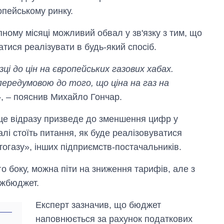
опейському ринку.
ному місяці можливий обвал у зв'язку з тим, що
атися реалізувати в будь-який спосіб.
зці до цін на європейських газових хабах.
передумовою до того, що ціна на газ на
», – пояснив Михайло Гончар.
 це відразу призведе до зменшення цифр у
лі стоїть питання, як буде реалізовуватися
огазу», інших підприємств-постачальників.
о боку, можна піти на зниження тарифів, але з
Як змінився
бюджет
ржбюджет.
Міністерства
оборони за 13
Експерт зазначив, що бюджет
років війни з
росією
наповнюється за рахунок податкових