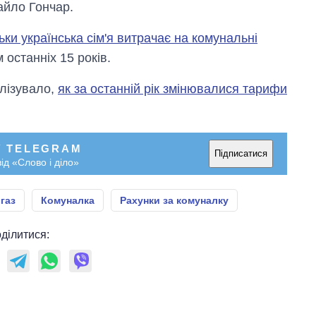
айло Гончар.
ьки українська сім'я витрачає на комунальні
 останніх 15 років.
лізувало,
як за останній рік змінювалися тарифи
У TELEGRAM
Підписатися
ід «Слово і діло»
 газ
Комуналка
Рахунки за комуналку
ділитися: