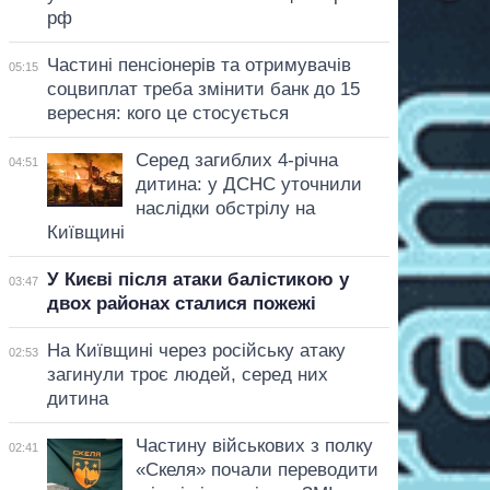
рф
Частині пенсіонерів та отримувачів
05:15
соцвиплат треба змінити банк до 15
вересня: кого це стосується
Серед загиблих 4-річна
04:51
дитина: у ДСНС уточнили
наслідки обстрілу на
Київщині
У Києві після атаки балістикою у
03:47
двох районах сталися пожежі
На Київщині через російську атаку
02:53
загинули троє людей, серед них
дитина
Частину військових з полку
02:41
«Скеля» почали переводити