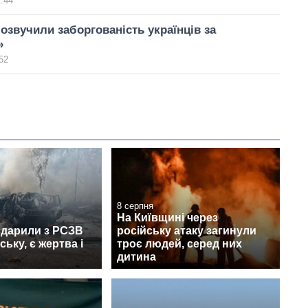
2:44
 озвучили заборгованість українців за
»
52
8 серпня
На Київщині через
вдарили з РСЗВ
російську атаку загинули
ьку, є жертва і
троє людей, серед них
дитина