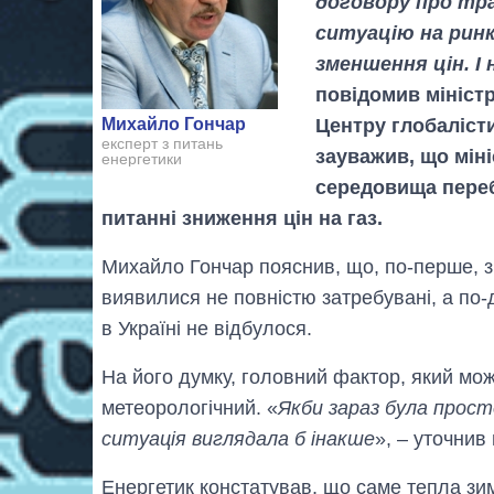
договору про тра
ситуацію на ринку
зменшення цін. І 
повідомив міністр
Центру глобаліст
Михайло Гончар
експерт з питань
зауважив, що мін
енергетики
середовища переб
питанні зниження цін на газ.
Михайло Гончар пояснив, що, по-перше, з
виявилися не повністю затребувані, а по-
в Україні не відбулося.
На його думку, головний фактор, який мож
метеорологічний. «
Якби зараз була прост
ситуація виглядала б інакше
», – уточнив 
Енергетик констатував, що саме тепла зима