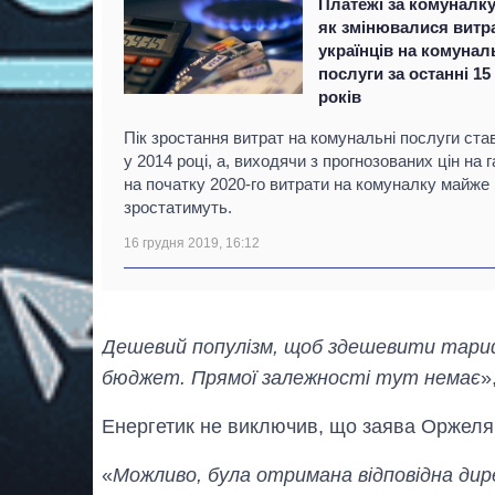
Платежі за комуналку
як змінювалися витр
українців на комунал
послуги за останні 15
років
Пік зростання витрат на комунальні послуги ста
у 2014 році, а, виходячи з прогнозованих цін на г
на початку 2020-го витрати на комуналку майже
зростатимуть.
16 грудня 2019, 16:12
Дешевий популізм, щоб здешевити тариф
бюджет. Прямої залежності тут немає
»
Енергетик не виключив, що заява Оржеля 
«
Можливо, була отримана відповідна дир