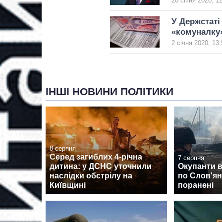
20 січня 2020, 1
У Держстаті
«комуналку
2 січня 2020, 13:
ІНШІ НОВИНИ ПОЛІТИКИ
8 серпня
Серед загиблих 4-річна
7 серпня
дитина: у ДСНС уточнили
Окупанти 
наслідки обстрілу на
по Слов'янс
Київщині
поранені