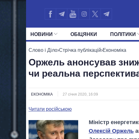
НОВИНИ
ОБIЦЯНКИ
ПОЛIТИКИ
УСІ ПОЛІТИКИ
ПРЕЗИДЕНТ І ОФ
Слово і Діло
›
Стрічка публікацій
›
Економіка
Оржель анонсував зниже
чи реальна перспектив
ЕКОНОМІКА
27 січня 2020, 16:09
Читати російською
Міністр енергети
Олексій Оржель
а