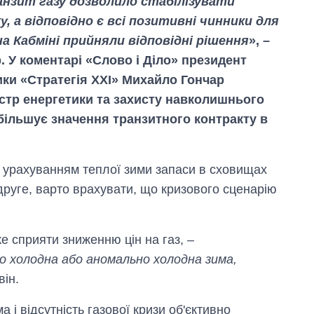
нзит газу дозволило стабілізувати
, а відповідно є всі позитивні чинники для
на Кабміні прийняли відповідні рішення
», –
. У коментарі «Слово і Діло» президент
ики «Стратегія XXI» Михайло Гончар
істр енергетики та захисту навколишнього
ільшує значення транзитного контракту в
 урахуванням теплої зими запаси в сховищах
друге, варто врахувати, що кризового сценарію
е сприяти зниженню цін на газ, –
о холодна або аномально холодна зима,
він.
 і відсутність газової кризи об'єктивно