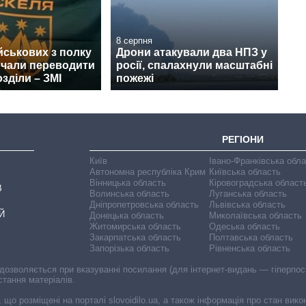
8 серпня
йськових з полку
Дрони атакували два НПЗ у
очали переводити
росії, спалахнули масштабні
озділи – ЗМІ
пожежі
РЕГІОНИ
Київ
Івано-Франківська обл
Автономна республіка Крим
Київська область
Вінницька область
Кіровоградська област
В
Волинська область
Луганська область
Дніпропетровська область
Львівська область
Й
Донецька область
Миколаївська область
Житомирська область
Одеська область
Закарпатська область
Полтавська область
Запорізька область
Рівненська область
 дозволяється при вказуванні посилання (для інтернет-видань — гіперпоси
стання матеріалів.
, що розміщені на порталі slovoidilo.ua, а також інформація про стан вик