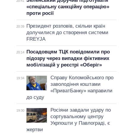
Зеленський доручив підготувати
20:41
«спеціальну санкційну операцію»
проти росії
Президент розповів, скільки країн
20:39
долучилися до створення системи
FREYJA
Посадовцям ТЦК повідомили про
20:14
підозру через випадки фіктивних
мобілізацій у реєстрі «Оберіг»
Справу Коломойського про
19:34
заволодіння коштами
«ПриватБанку» направили
до суду
Росіяни завдали удару по
19:30
сортувальному центру
Укрпошти у Павлограді, є
жертви