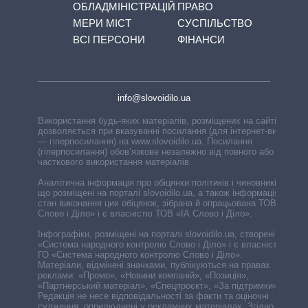
ОБЛАДМІНІСТРАЦІЙ
ПРАВО
МЕРИ МІСТ
СУСПІЛЬСТВО
ВСІ ПЕРСОНИ
ФІНАНСИ
info@slovoidilo.ua
Використання будь-яких матеріалів, розміщених на сайті,
дозволяється при вказуванні посилання (для інтернет-видань
— гіперпосилання) на www.slovoidilo.ua. Посилання
(гіперпосилання) обов’язкове незалежно від повного або
часткового використання матеріалів.
Аналітична інформація про обіцянки політиків і чиновників,
що розміщені на порталі slovoidilo.ua, а також інформація про
стан виконання цих обіцянок, зібрана й опрацьована ТОВ «ІА
Слово і Діло» і є власністю ТОВ «ІА Слово і Діло».
Інфографіки, розміщені на порталі slovoidilo.ua, створені ГО
«Система народного контролю Слово і Діло» і є власністю
ГО «Система народного контролю Слово і Діло».
Матеріали, відмічені значками, публікуються на правах
реклами: «Промо», «Новини компаній», «Позиція»,
«Партнерський матеріал», «Спецпроєкт», «За підтримки».
Редакція не несе відповідальності за факти та оціночні
судження, оприлюднені у рекламних матеріалах. Згідно з