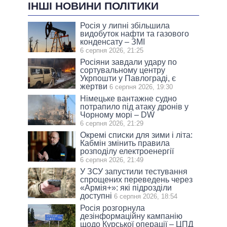
ІНШІ НОВИНИ ПОЛІТИКИ
Росія у липні збільшила
видобуток нафти та газового
конденсату – ЗМІ
6 серпня 2026, 21:25
Росіяни завдали удару по
сортувальному центру
Укрпошти у Павлограді, є
жертви
6 серпня 2026, 19:30
Німецьке вантажне судно
потрапило під атаку дронів у
Чорному морі – DW
6 серпня 2026, 21:29
Окремі списки для зими і літа:
Кабмін змінить правила
розподілу електроенергії
6 серпня 2026, 21:49
У ЗСУ запустили тестування
спрощених переведень через
«Армія+»: які підрозділи
доступні
6 серпня 2026, 18:54
Росія розгорнула
дезінформаційну кампанію
щодо Курської операції – ЦПД