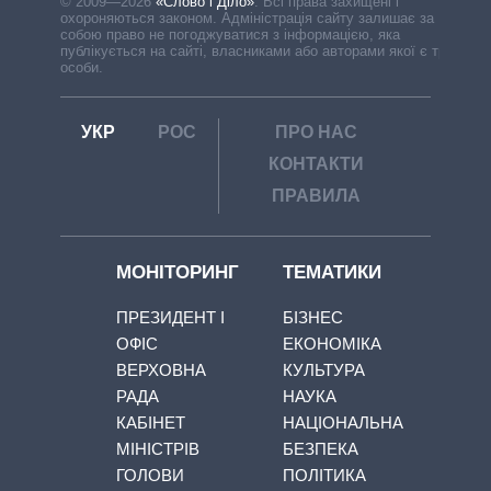
© 2009—2026
«Слово і Діло»
.
Всі права захищені і
охороняються законом. Адміністрація сайту залишає за
собою право не погоджуватися з інформацією, яка
публікується на сайті, власниками або авторами якої є треті
особи.
УКР
РОС
ПРО НАС
КОНТАКТИ
ПРАВИЛА
МОНІТОРИНГ
ТЕМАТИКИ
ПРЕЗИДЕНТ І
БІЗНЕС
ОФІС
ЕКОНОМІКА
ВЕРХОВНА
КУЛЬТУРА
РАДА
НАУКА
КАБІНЕТ
НАЦІОНАЛЬНА
МІНІСТРІВ
БЕЗПЕКА
ГОЛОВИ
ПОЛІТИКА