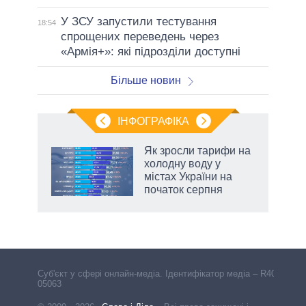
У ЗСУ запустили тестування
18:54
спрощених переведень через
«Армія+»: які підрозділи доступні
Більше новин
ІНФОГРАФІКА
Як зросли тарифи на
ть
холодну воду у
містах України на
початок серпня
Cуб'єкт у сфері онлайн-медіа. Ідентифікатор медіа – R40-
05063