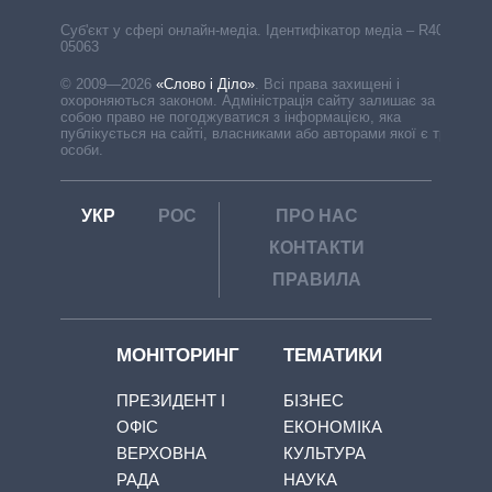
Cуб'єкт у сфері онлайн-медіа. Ідентифікатор медіа – R40-
05063
© 2009—2026
«Слово і Діло»
.
Всі права захищені і
охороняються законом. Адміністрація сайту залишає за
собою право не погоджуватися з інформацією, яка
публікується на сайті, власниками або авторами якої є треті
особи.
УКР
РОС
ПРО НАС
КОНТАКТИ
ПРАВИЛА
МОНІТОРИНГ
ТЕМАТИКИ
ПРЕЗИДЕНТ І
БІЗНЕС
ОФІС
ЕКОНОМІКА
ВЕРХОВНА
КУЛЬТУРА
РАДА
НАУКА