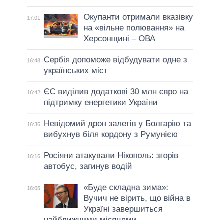
Окупанти отримали вказівку
17:01
на «вільне полювання» на
Херсонщині – ОВА
Сербія допоможе відбудувати одне з
16:48
українських міст
ЄС виділив додаткові 30 млн євро на
16:42
підтримку енергетики України
Невідомий дрон залетів у Болгарію та
16:36
вибухнув біля кордону з Румунією
Росіяни атакували Нікополь: згорів
16:16
автобус, загинув водій
«Буде складна зима»:
16:05
Вучич не вірить, що війна в
Україні завершиться
найближчими місяцями