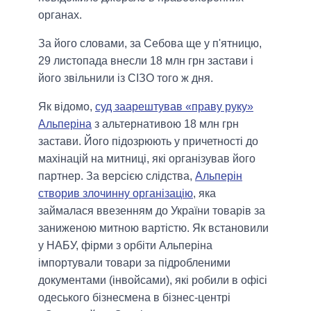
органах.
За його словами, за Себова ще у п'ятницю,
29 листопада внесли 18 млн грн застави і
його звільнили із СІЗО того ж дня.
Як відомо,
суд заарештував «праву руку»
Альперіна
з альтернативою 18 млн грн
застави. Його підозрюють у причетності до
махінацій на митниці, які організував його
партнер. За версією слідства,
Альперін
створив злочинну організацію
, яка
займалася ввезенням до України товарів за
заниженою митною вартістю. Як встановили
у НАБУ, фірми з орбіти Альперіна
імпортували товари за підробленими
документами (інвойсами), які робили в офісі
одеського бізнесмена в бізнес-центрі