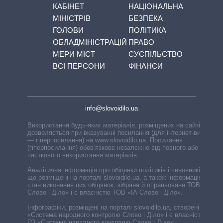
КАБІНЕТ
НАЦІОНАЛЬНА
МІНІСТРІВ
БЕЗПЕКА
ГОЛОВИ
ПОЛІТИКА
ОБЛАДМІНІСТРАЦІЙ
ПРАВО
МЕРИ МІСТ
СУСПІЛЬСТВО
ВСІ ПЕРСОНИ
ФІНАНСИ
info@slovoidilo.ua
Використання будь-яких матеріалів, розміщених на сайті,
дозволяється при вказуванні посилання (для інтернет-видань
— гіперпосилання) на www.slovoidilo.ua. Посилання
(гіперпосилання) обов’язкове незалежно від повного або
часткового використання матеріалів.
Аналітична інформація про обіцянки політиків і чиновників,
що розміщені на порталі slovoidilo.ua, а також інформація про
стан виконання цих обіцянок, зібрана й опрацьована ТОВ «ІА
Слово і Діло» і є власністю ТОВ «ІА Слово і Діло».
Інфографіки, розміщені на порталі slovoidilo.ua, створені ГО
«Система народного контролю Слово і Діло» і є власністю
ГО «Система народного контролю Слово і Діло».