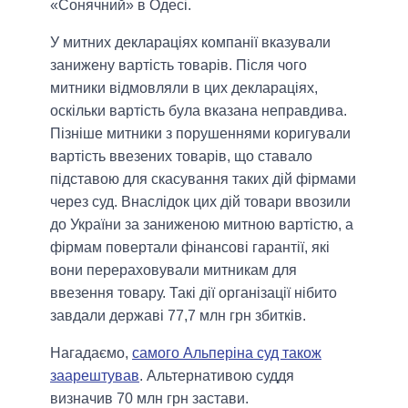
«Сонячний» в Одесі.
У митних деклараціях компанії вказували
занижену вартість товарів. Після чого
митники відмовляли в цих деклараціях,
оскільки вартість була вказана неправдива.
Пізніше митники з порушеннями коригували
вартість ввезених товарів, що ставало
підставою для скасування таких дій фірмами
через суд. Внаслідок цих дій товари ввозили
до України за заниженою митною вартістю, а
фірмам повертали фінансові гарантії, які
вони перераховували митникам для
ввезення товару. Такі дії організації нібито
завдали державі 77,7 млн грн збитків.
Нагадаємо,
самого Альперіна суд також
заарештував
. Альтернативою суддя
визначив 70 млн грн застави.