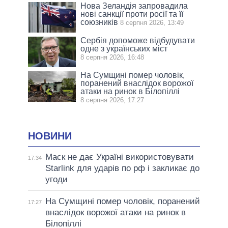
Нова Зеландія запровадила
нові санкції проти росії та її
союзників
8 серпня 2026, 13:49
Сербія допоможе відбудувати
одне з українських міст
8 серпня 2026, 16:48
На Сумщині помер чоловік,
поранений внаслідок ворожої
атаки на ринок в Білопіллі
8 серпня 2026, 17:27
НОВИНИ
Маск не дає Україні використовувати
17:34
Starlink для ударів по рф і закликає до
угоди
На Сумщині помер чоловік, поранений
17:27
внаслідок ворожої атаки на ринок в
Білопіллі