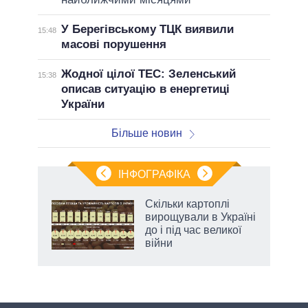
У Берегівському ТЦК виявили
15:48
масові порушення
Жодної цілої ТЕС: Зеленський
15:38
описав ситуацію в енергетиці
України
Більше новин
ІНФОГРАФІКА
 як
Скільки картоплі
и за
вирощували в Україні
до і під час великої
2027-
війни