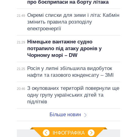
про боєприпаси на борту літака
Окремі списки для зими і літа: Кабмін
21:49
змінить правила розподілу
електроенергії
Німецьке вантажне судно
21:29
потрапило під атаку дронів у
Чорному морі – DW
Росія у липні збільшила видобуток
21:25
нафти та газового конденсату – ЗМІ
З окупованих територій повернули ще
20:46
одну групу українських дітей та
підлітків
Більше новин
ІНФОГРАФІКА