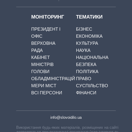
МОНІТОРИНГ
ТЕМАТИКИ
ПРЕЗИДЕНТ І
БІЗНЕС
ОФІС
ЕКОНОМІКА
ВЕРХОВНА
КУЛЬТУРА
РАДА
НАУКА
КАБІНЕТ
НАЦІОНАЛЬНА
МІНІСТРІВ
БЕЗПЕКА
ГОЛОВИ
ПОЛІТИКА
ОБЛАДМІНІСТРАЦІЙ
ПРАВО
МЕРИ МІСТ
СУСПІЛЬСТВО
ВСІ ПЕРСОНИ
ФІНАНСИ
info@slovoidilo.ua
Використання будь-яких матеріалів, розміщених на сайті,
дозволяється при вказуванні посилання (для інтернет-видань