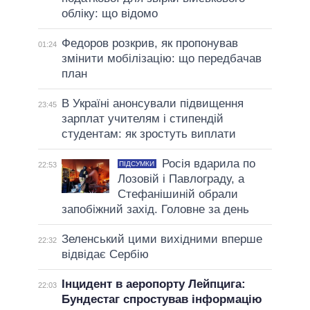
обліку: що відомо
Федоров розкрив, як пропонував
01:24
змінити мобілізацію: що передбачав
план
В Україні анонсували підвищення
23:45
зарплат учителям і стипендій
студентам: як зростуть виплати
Росія вдарила по
ПІДСУМКИ
22:53
Лозовій і Павлограду, а
Стефанішиній обрали
запобіжний захід. Головне за день
Зеленський цими вихідними вперше
22:32
відвідає Сербію
Інцидент в аеропорту Лейпцига:
22:03
Бундестаг спростував інформацію