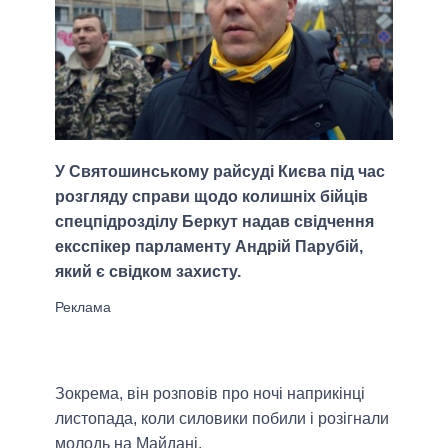
У Святошинському райсуді Києва під час
розгляду справи щодо колишніх бійців
спецпідрозділу Беркут надав свідчення
ексспікер парламенту Андрій Парубій,
який є свідком захисту.
Зокрема, він розповів про ночі наприкінці
листопада, коли силовики побили і розігнали
молодь на Майдані.