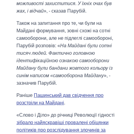
можливості захиститися. У їхніх очах був
жах, і відчай
», - сказав Парубій.
Також на запитання про те, чи були на
Майдані формування, зовні схожі на сотні
самооборони, але не підлеглі самообороні,
Парубій розповів: «
На Майдані були сотні
тисяч людей. Фактично головною
ідентифікаційною ознакою самооборони
Майдану були бандани жовтого кольору із
синім написом «самооборона Майдану
», -
зазначив Парубій.
Раніше
Пашинський дав свідчення про
розстріли на Майдані
.
«Слово і Діло» до річниці Революції гідності
зібрало найяскравіші провалені обіцянки
політиків про розслідування злочинів за