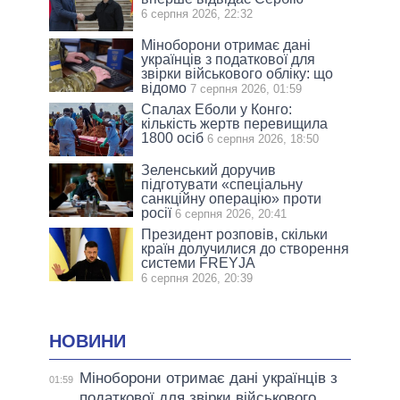
6 серпня 2026, 22:32
Міноборони отримає дані
українців з податкової для
звірки військового обліку: що
відомо
7 серпня 2026, 01:59
Спалах Еболи у Конго:
кількість жертв перевищила
1800 осіб
6 серпня 2026, 18:50
Зеленський доручив
підготувати «спеціальну
санкційну операцію» проти
росії
6 серпня 2026, 20:41
Президент розповів, скільки
країн долучилися до створення
системи FREYJA
6 серпня 2026, 20:39
НОВИНИ
Міноборони отримає дані українців з
01:59
податкової для звірки військового