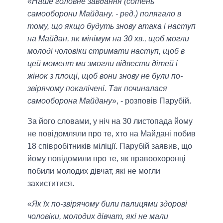
«
Наше головне завдання (сотень
самооборони Майдану. - ред.) полягало в
тому, що якщо будуть знову атака і наступ
на Майдан, як мінімум на 30 хв., щоб могли
молоді чоловіки стримати наступ, щоб в
цей момент ми змогли відвести дітей і
жінок з площі, щоб вони знову не були по-
звірячому покалічені. Так починалася
самооборона Майдану
», - розповів Парубій.
За його словами, у ніч на 30 листопада йому
не повідомляли про те, хто на Майдані побив
18 співробітників міліції. Парубій заявив, що
йому повідомили про те, як правоохоронці
побили молодих дівчат, які не могли
захиститися.
«
Як їх по-звірячому били палицями здорові
чоловіки, молодих дівчат, які не мали