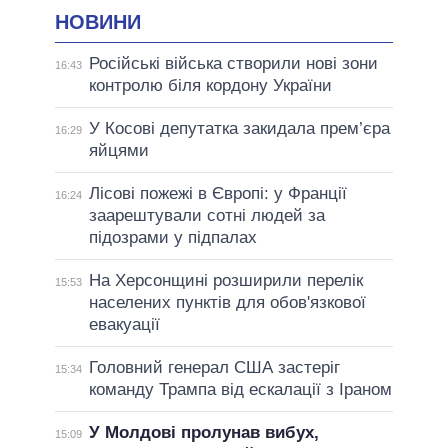
НОВИНИ
Російські війська створили нові зони
16:43
контролю біля кордону України
У Косові депутатка закидала прем’єра
16:29
яйцями
Лісові пожежі в Європі: у Франції
16:24
заарештували сотні людей за
підозрами у підпалах
На Херсонщині розширили перелік
15:53
населених пунктів для обов'язкової
евакуації
Головний генерал США застеріг
15:34
команду Трампа від ескалації з Іраном
У Молдові пролунав вибух,
15:09