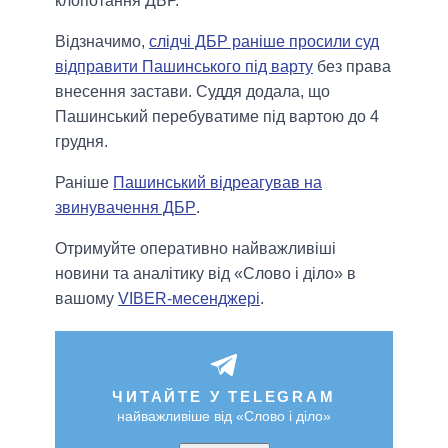
клопотання ДБР.
Відзначимо,
слідчі ДБР раніше просили суд
відправити Пашинського під варту
без права
внесення застави. Суддя додала, що
Пашинський перебуватиме під вартою до 4
грудня.
Раніше
Пашинський відреагував на
звинувачення ДБР
.
Отримуйте оперативно найважливіші
новини та аналітику від «Слово і діло» в
вашому
VIBER-месенджері
.
ЧИТАЙТЕ У TELEGRAM
найважливіше від «Слово і діло»