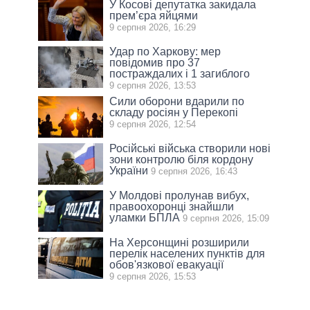
У Косові депутатка закидала
прем’єра яйцями
9 серпня 2026, 16:29
Удар по Харкову: мер
повідомив про 37
постраждалих і 1 загиблого
9 серпня 2026, 13:53
Сили оборони вдарили по
складу росіян у Перекопі
9 серпня 2026, 12:54
Російські війська створили нові
зони контролю біля кордону
України
9 серпня 2026, 16:43
У Молдові пролунав вибух,
правоохоронці знайшли
уламки БПЛА
9 серпня 2026, 15:09
На Херсонщині розширили
перелік населених пунктів для
обов'язкової евакуації
9 серпня 2026, 15:53