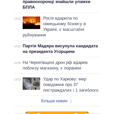
правоохоронці знайшли уламки
БПЛА
Росія вдарила по
14:42
німецькому бізнесу в
Україні, є масштабні
руйнування
Партія Мадяра висунула кандидата
14:33
на президента Угорщини
На Чернігівщині дрон рф вдарив
14:09
поблизу магазину, є поранені
Удар по Харкову: мер
13:53
повідомив про 37
постраждалих і 1 загиблого
Більше новин