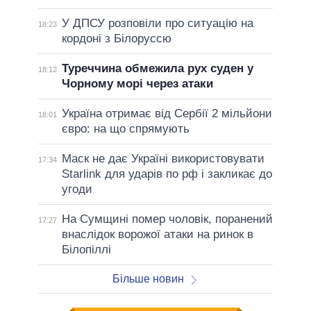
У ДПСУ розповіли про ситуацію на
18:23
кордоні з Білоруссю
Туреччина обмежила рух суден у
18:12
Чорному морі через атаки
Україна отримає від Сербії 2 мільйони
18:01
євро: на що спрямують
Маск не дає Україні використовувати
17:34
Starlink для ударів по рф і закликає до
угоди
На Сумщині помер чоловік, поранений
17:27
внаслідок ворожої атаки на ринок в
Білопіллі
Більше новин