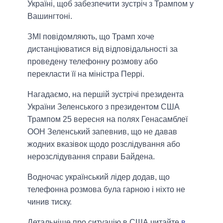
Україні, щоб забезпечити зустріч з Трампом у
Вашингтоні.
ЗМІ повідомляють, що Трамп хоче
дистанціюватися від відповідальності за
проведену телефонну розмову або
перекласти її на міністра Перрі.
Нагадаємо, на першій зустрічі президента
України Зеленського з президентом США
Трампом 25 вересня на полях Генасамблеї
ООН Зеленський запевнив, що не давав
жодних вказівок щодо розслідування або
нерозслідування справи Байдена.
Водночас український лідер додав, що
телефонна розмова була гарною і ніхто не
чинив тиску.
Детальніше про ситуацію в США читайте
в