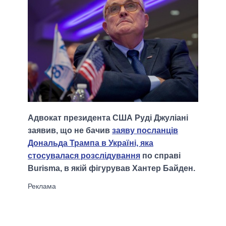
Адвокат президента США Руді Джуліані
заявив, що не бачив
заяву посланців
Дональда Трампа в Україні, яка
стосувалася розслідування
по справі
Burisma, в якій фігурував Хантер Байден.