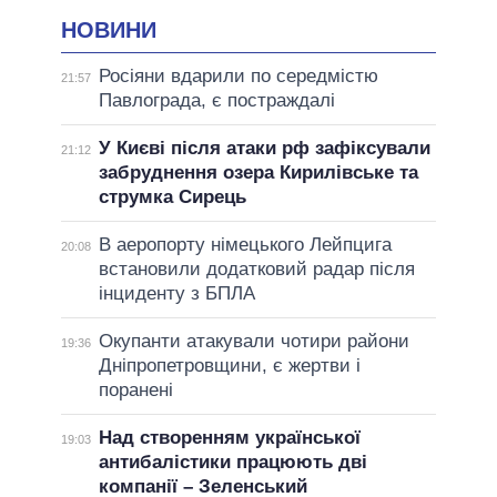
НОВИНИ
Росіяни вдарили по середмістю
21:57
Павлограда, є постраждалі
У Києві після атаки рф зафіксували
21:12
забруднення озера Кирилівське та
струмка Сирець
В аеропорту німецького Лейпцига
20:08
встановили додатковий радар після
інциденту з БПЛА
Окупанти атакували чотири райони
19:36
Дніпропетровщини, є жертви і
поранені
Над створенням української
19:03
антибалістики працюють дві
компанії – Зеленський