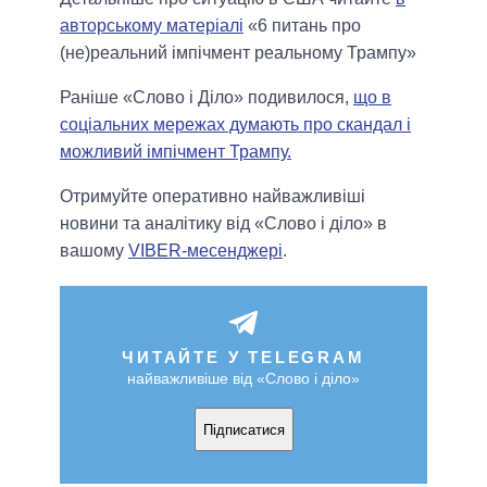
авторському матеріалі
«6 питань про
(не)реальний імпічмент реальному Трампу»
Раніше «Слово і Діло» подивилося,
що в
соціальних мережах думають про скандал і
можливий імпічмент Трампу.
Отримуйте оперативно найважливіші
новини та аналітику від «Слово і діло» в
вашому
VIBER-месенджері
.
ЧИТАЙТЕ У TELEGRAM
найважливіше від «Слово і діло»
Підписатися