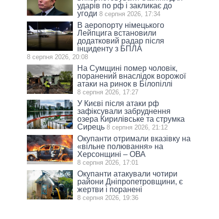
ударів по рф і закликає до
угоди
8 серпня 2026, 17:34
В аеропорту німецького
Лейпцига встановили
додатковий радар після
інциденту з БПЛА
8 серпня 2026, 20:08
На Сумщині помер чоловік,
поранений внаслідок ворожої
атаки на ринок в Білопіллі
8 серпня 2026, 17:27
У Києві після атаки рф
зафіксували забруднення
озера Кирилівське та струмка
Сирець
8 серпня 2026, 21:12
Окупанти отримали вказівку на
«вільне полювання» на
Херсонщині – ОВА
8 серпня 2026, 17:01
Окупанти атакували чотири
райони Дніпропетровщини, є
жертви і поранені
8 серпня 2026, 19:36