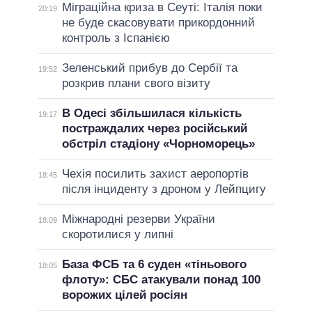
Міграційна криза в Сеуті: Італія поки
20:19
не буде скасовувати прикордонний
контроль з Іспанією
Зеленський прибув до Сербії та
19:52
розкрив плани свого візиту
В Одесі збільшилася кількість
19:17
постраждалих через російський
обстріл стадіону «Чорноморець»
Чехія посилить захист аеропортів
18:45
після інциденту з дроном у Лейпцигу
Міжнародні резерви України
18:09
скоротилися у липні
База ФСБ та 6 суден «тіньового
18:05
флоту»: СБС атакували понад 100
ворожих цілей росіян