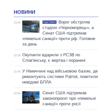
НОВИНИ
Ворог обстріляв
ПІДСУМКИ
23:09
стадіон «Чорноморець», а
Сенат США підтримав
«пекельні санкції» проти рф. Головне
за день
Окупанти вдарили з РСЗВ по
22:29
Слов'янську, є жертва і поранені
У Німеччині над військовою базою, де
21:45
ремонтують системи Patriot, помітили
невідомі БПЛА
Сенат США підтримав
20:55
законопроєкт про «пекельні
санкції» проти росії