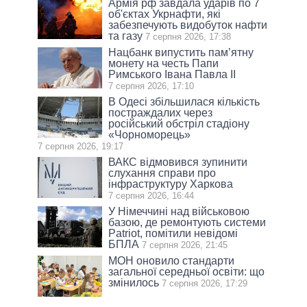
Армія рф завдала ударів по 7
об'єктах Укрнафти, які
забезпечують видобуток нафти
та газу
7 серпня 2026, 17:38
Нацбанк випустить пам’ятну
монету на честь Папи
Римського Івана Павла II
7 серпня 2026, 17:10
В Одесі збільшилася кількість
постраждалих через
російський обстріл стадіону
«Чорноморець»
7 серпня 2026, 19:17
ВАКС відмовився зупинити
слухання справи про
інфраструктуру Харкова
7 серпня 2026, 16:44
У Німеччині над військовою
базою, де ремонтують системи
Patriot, помітили невідомі
БПЛА
7 серпня 2026, 21:45
МОН оновило стандарти
загальної середньої освіти: що
змінилось
7 серпня 2026, 17:29