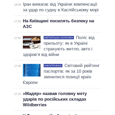
Іран вимагає від України компенсації
18:06
за удар по судну в Каспійському морі
На Київщині посилять безпеку на
17:50
АЗС
Поліс від
АВТОРСЬКА КОЛОНКА
17:50
прильоту: як в Україні
страхують житло, авто і
здоров’я від війни
Світовий рейтинг
ІНФОГРАФІКА
17:45
паспортів: як за 10 років
змінилися позиції країн
Європи
«Мадяр» назвав головну мету
17:24
ударів по російських складах
Wildberries