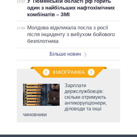
У Тюменській області рф горить
17:07
один з найбільших нафтохімічних
комбінатів – ЗМІ
Молдова відкликала посла з росії
17:00
після інциденту з вибухом бойового
безпілотника
Більше новин
ІНФОГРАФІКА
Зарплати
ть
держслужбовців:
скільки отримують
антикорупціонери,
діловоди та інші
чиновники