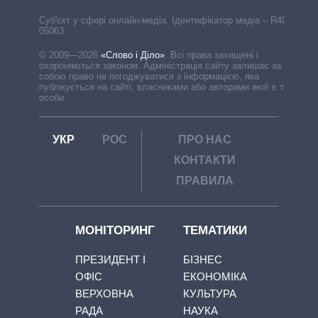
Cуб'єкт у сфері онлайн-медіа. Ідентифікатор медіа – R40-
05063
© 2009—2026
«Слово і Діло»
.
Всі права захищені і
охороняються законом. Адміністрація сайту залишає за
собою право не погоджуватися з інформацією, яка
публікується на сайті, власниками або авторами якої є треті
особи.
УКР
РОС
ПРО НАС
КОНТАКТИ
ПРАВИЛА
МОНІТОРИНГ
ТЕМАТИКИ
ПРЕЗИДЕНТ І
БІЗНЕС
ОФІС
ЕКОНОМІКА
ВЕРХОВНА
КУЛЬТУРА
РАДА
НАУКА