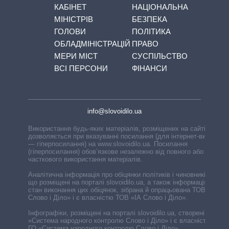
КАБІНЕТ
НАЦІОНАЛЬНА
МІНІСТРІВ
БЕЗПЕКА
ГОЛОВИ
ПОЛІТИКА
ОБЛАДМІНІСТРАЦІЙ
ПРАВО
МЕРИ МІСТ
СУСПІЛЬСТВО
ВСІ ПЕРСОНИ
ФІНАНСИ
info@slovoidilo.ua
Використання будь-яких матеріалів, розміщених на сайті,
дозволяється при вказуванні посилання (для інтернет-видань
— гіперпосилання) на www.slovoidilo.ua. Посилання
(гіперпосилання) обов’язкове незалежно від повного або
часткового використання матеріалів.
Аналітична інформація про обіцянки політиків і чиновників,
що розміщені на порталі slovoidilo.ua, а також інформація про
стан виконання цих обіцянок, зібрана й опрацьована ТОВ «ІА
Слово і Діло» і є власністю ТОВ «ІА Слово і Діло».
Інфографіки, розміщені на порталі slovoidilo.ua, створені ГО
«Система народного контролю Слово і Діло» і є власністю
ГО «Система народного контролю Слово і Діло».