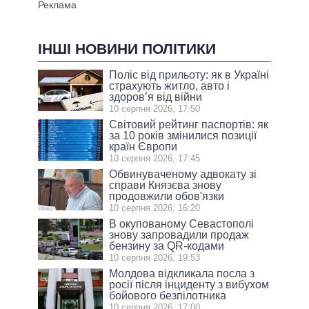
ІНШІ НОВИНИ ПОЛІТИКИ
Поліс від прильоту: як в Україні
страхують житло, авто і
здоров’я від війни
10 серпня 2026, 17:50
Світовий рейтинг паспортів: як
за 10 років змінилися позиції
країн Європи
10 серпня 2026, 17:45
Обвинуваченому адвокату зі
справи Князєва знову
продовжили обов'язки
10 серпня 2026, 16:20
В окупованому Севастополі
знову запровадили продаж
бензину за QR-кодами
10 серпня 2026, 19:53
Молдова відкликала посла з
росії після інциденту з вибухом
бойового безпілотника
10 серпня 2026, 17:00