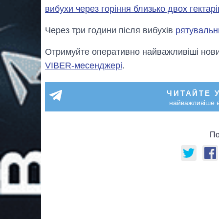
вибухи через горіння близько двох гектарі
Через три години після вибухів
рятувальн
Отримуйте оперативно найважливіші новин
VIBER-месенджері
.
ЧИТАЙТЕ 
найважливіше в
По