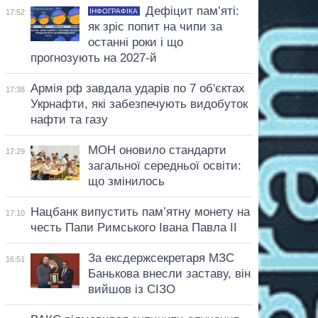
Дефіцит пам’яті:
ІНФОГРАФІКА
17:52
як зріс попит на чипи за
останні роки і що
прогнозують на 2027-й
Армія рф завдала ударів по 7 об'єктах
17:38
Укрнафти, які забезпечують видобуток
нафти та газу
МОН оновило стандарти
17:29
загальної середньої освіти:
що змінилось
Нацбанк випустить пам’ятну монету на
17:10
честь Папи Римського Івана Павла II
За ексдержсекретаря МЗС
16:51
Банькова внесли заставу, він
вийшов із СІЗО