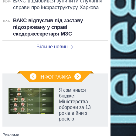
ВАКС відмовився зупинити слухання
16:44
справи про інфраструктуру Харкова
ВАКС відпустив під заставу
16:37
підозрювану у справі
ексдержсекретаря МЗС
Більше новин
ІНФОГРАФІКА
Як змінився
бюджет
Міністерства
оборони за 13
років війни з
росією