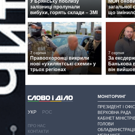
У Брянську поблизу
МОН онови
залізниці пролунали
загальної 
вибухи, горять склади – ЗМІ
що змінил
7 серпня
7 серпня
Правоохоронці викрили
За ексдер
нові «ухилянтські схеми» у
Банькова в
трьох регіонах
він вийшов
МОНІТОРИНГ
ПРЕЗИДЕНТ І ОФІС
УКР
РОС
ВЕРХОВНА РАДА
КАБІНЕТ МІНІСТРІ
ГОЛОВИ
ПРО НАС
ОБЛАДМІНІСТРАЦІ
КОНТАКТИ