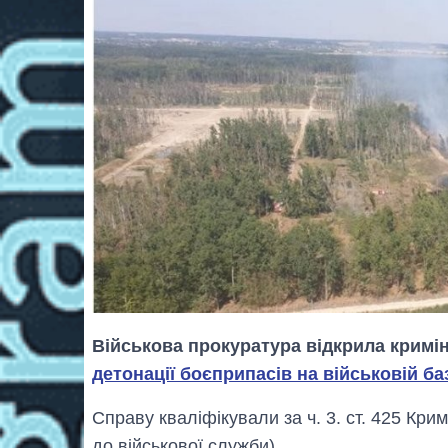
Військова прокуратура відкрила крим
детонації боєприпасів на військовій ба
Справу кваліфікували за ч. 3. ст. 425 Кр
до військової служби).