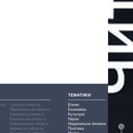
ТЕМАТИКИ
асть
Сумська область
Бізнес
Тернопільська область
Економіка
ь
Харківська область
Культура
Херсонська область
Наука
Хмельницька область
Національна безпека
Черкаська область
Політика