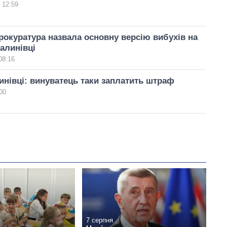
 12:59
рокуратура назвала основну версію вибухів на
Калинівці
08:16
инівці: винуватець таки заплатить штраф
00
7 серпня