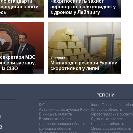
ло стандарти
Чехія посилить захист
середньої освіти:
аеропортів після інциденту
ось
з дроном у Лейпцигу
жсекретаря МЗС
7 серпня
несли заставу,
Міжнародні резерви України
 із СІЗО
скоротилися у липні
РЕГІОНИ
Київ
Івано-Франківська обл
Автономна республіка Крим
Київська область
Вінницька область
Кіровоградська област
В
Волинська область
Луганська область
Дніпропетровська область
Львівська область
Й
Донецька область
Миколаївська область