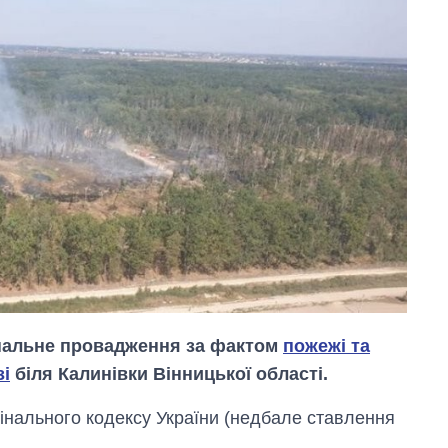
інальне провадження за фактом
пожежі та
зі
біля Калинівки Вінницької області.
имінального кодексу України (недбале ставлення