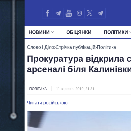
НОВИНИ
ОБIЦЯНКИ
ПОЛIТИКИ
УСІ ПОЛІТИКИ
ПРЕЗИДЕНТ І ОФ
Слово і Діло
›
Стрічка публікацій
›
Політика
Прокуратура відкрила с
арсеналі біля Калинівк
ПОЛІТИКА
11 вересня 2019, 21:31
Читати російською