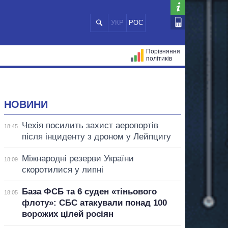
УКР
РОС
Порівняння
політиків
ЦІЙ
МЕРИ МІСТ
ВСІ ПЕРСОНИ
НОВИНИ
Чехія посилить захист аеропортів
18:45
після інциденту з дроном у Лейпцигу
Міжнародні резерви України
18:09
скоротилися у липні
База ФСБ та 6 суден «тіньового
18:05
флоту»: СБС атакували понад 100
ворожих цілей росіян