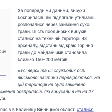
За попередніми даними, вибухи
боєприпасів, які підлягали утилізації,
розпочалися через займання сухої
трави. Шість поодиноких вибухів
сталися на технічній території 48
арсеналу, відстань від краю горіння
ісце
трави до майданчиків становила
близько 150−200 метрів.
«
Усі версії та дії службових осіб
Вісім масованих
військової частини перевіряються. На
ударів по Україні
за літо: Київ та
цій території не було закінчено
область стали
ження боєприпасів, які вибухали в ніч на 27
головною ціллю
рф
рі.
асів в Калинівці Вінницької області
сталися