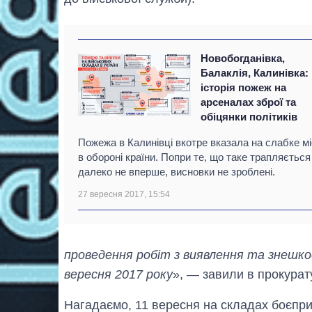
Новобогданівка,
Балаклія, Калинівка:
історія пожеж на
арсеналах зброї та
обіцянки політиків
Пожежа в Калинівці вкотре вказала на слабке м
в обороні країни. Попри те, що таке трапляється
далеко не вперше, висновки не зроблені.
27 вересня 2017, 15:54
проведення робіт з виявлення та знешкод
вересня 2017 року
», — завили в прокурату
Нагадаємо, 11 вересня на складах боєприп