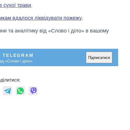
в сухої трави
.
икам вдалося ліквідувати пожежу
.
и та аналітику від «Слово і діло» в вашому
У TELEGRAM
Підписатися
ід «Слово і діло»
ділитися: