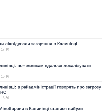
и ліквідували загоряння в Калинівці
 17:10
линівці: пожежникам вдалося локалізувати
 15:16
линівці: в райадміністрації говорять про загрозу
 НС
 13:36
Міноборони в Калинівці сталися вибухи