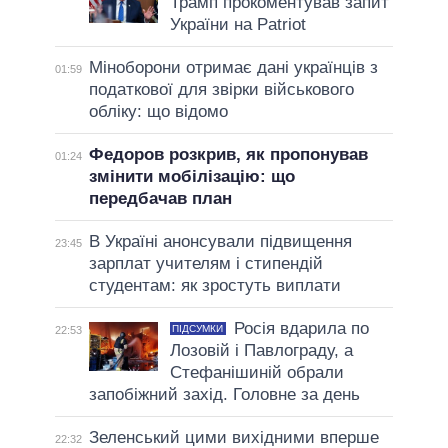
Трамп прокоментував запит
України на Patriot
Міноборони отримає дані українців з
01:59
податкової для звірки військового
обліку: що відомо
Федоров розкрив, як пропонував
01:24
змінити мобілізацію: що
передбачав план
В Україні анонсували підвищення
23:45
зарплат учителям і стипендій
студентам: як зростуть виплати
Росія вдарила по
ПІДСУМКИ
22:53
Лозовій і Павлограду, а
Стефанішиній обрали
запобіжний захід. Головне за день
Зеленський цими вихідними вперше
22:32