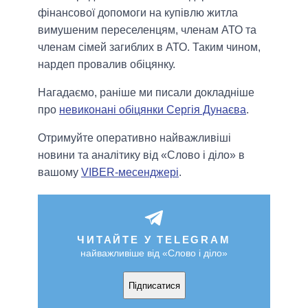
фінансової допомоги на купівлю житла
вимушеним переселенцям, членам АТО та
членам сімей загиблих в АТО. Таким чином,
нардеп провалив обіцянку.
Нагадаємо, раніше ми писали докладніше
про
невиконані обіцянки Сергія Дунаєва
.
Отримуйте оперативно найважливіші
новини та аналітику від «Слово і діло» в
вашому
VIBER-месенджері
.
ЧИТАЙТЕ У TELEGRAM
найважливіше від «Слово і діло»
Підписатися