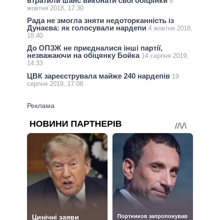
втратили шанс виконати свої обіцянки
8
жовтня 2018, 17:30
Рада не змогла зняти недоторканність із
Дунаєва: як голосували нардепи
4 жовтня 2018,
18:40
До ОПЗЖ не приєдналися інші партії,
незважаючи на обіцянку Бойка
14 серпня 2019,
14:33
ЦВК зареєструвала майже 240 нардепів
19
серпня 2019, 17:08