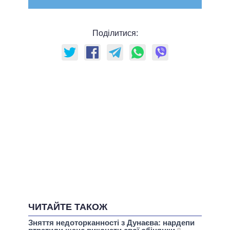
Поділитися:
ЧИТАЙТЕ ТАКОЖ
Зняття недоторканності з Дунаєва: нардепи