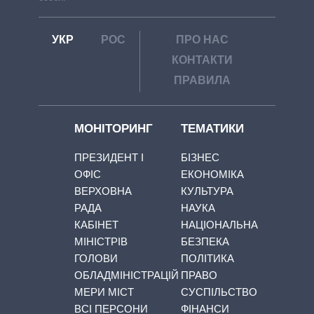
УКР
РОС
ПРО НАС
КОНТАКТИ
ПРАВИЛА
МОНІТОРИНГ
ТЕМАТИКИ
ПРЕЗИДЕНТ І
БІЗНЕС
ОФІС
ЕКОНОМІКА
ВЕРХОВНА
КУЛЬТУРА
РАДА
НАУКА
КАБІНЕТ
НАЦІОНАЛЬНА
МІНІСТРІВ
БЕЗПЕКА
ГОЛОВИ
ПОЛІТИКА
ОБЛАДМІНІСТРАЦІЙ
ПРАВО
МЕРИ МІСТ
СУСПІЛЬСТВО
ВСІ ПЕРСОНИ
ФІНАНСИ