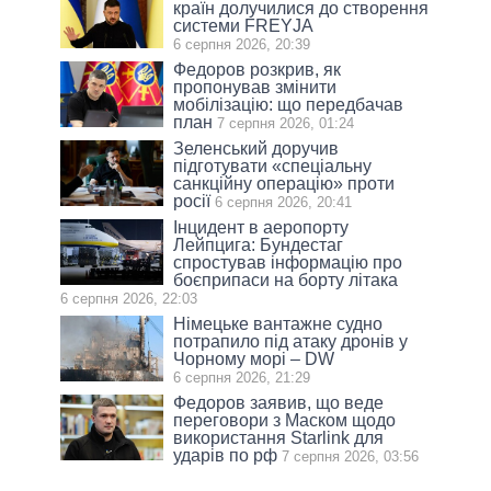
країн долучилися до створення
системи FREYJA
6 серпня 2026, 20:39
Федоров розкрив, як
пропонував змінити
мобілізацію: що передбачав
план
7 серпня 2026, 01:24
Зеленський доручив
підготувати «спеціальну
санкційну операцію» проти
росії
6 серпня 2026, 20:41
Інцидент в аеропорту
Лейпцига: Бундестаг
спростував інформацію про
боєприпаси на борту літака
6 серпня 2026, 22:03
Німецьке вантажне судно
потрапило під атаку дронів у
Чорному морі – DW
6 серпня 2026, 21:29
Федоров заявив, що веде
переговори з Маском щодо
використання Starlink для
ударів по рф
7 серпня 2026, 03:56