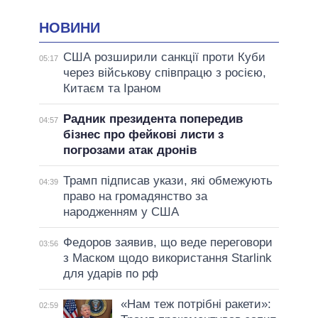
НОВИНИ
США розширили санкції проти Куби
05:17
через військову співпрацю з росією,
Китаєм та Іраном
Радник президента попередив
04:57
бізнес про фейкові листи з
погрозами атак дронів
Трамп підписав укази, які обмежують
04:39
право на громадянство за
народженням у США
Федоров заявив, що веде переговори
03:56
з Маском щодо використання Starlink
для ударів по рф
«Нам теж потрібні ракети»:
02:59