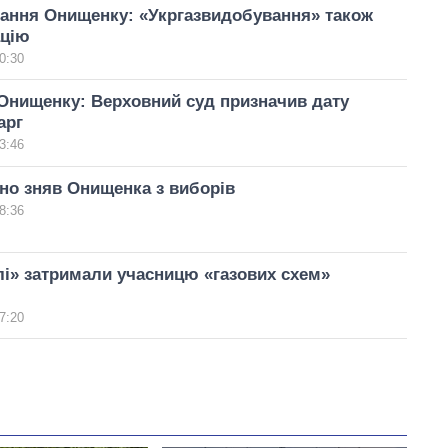
вання Онищенку: «Укргазвидобування» також
ацію
0:30
Онищенку: Верховний суд призначив дату
арг
3:46
но зняв Онищенка з виборів
8:36
і» затримали учасницю «газових схем»
7:20