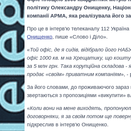
політику Олександру Онищенку, Націо
компанії АРМА, яка реалізувала його за
Про це в інтерв'ю телеканалу 112 Україн
Онищенко
, пише «Слово і Діло».
«
Той офіс, де я сидів, відібрало його НА
офіс 1000 кв. м на Хрещатику, що коштує
за 5 млн грн. Така корупційна складова -
продає «своїм» приватним компаніям
», 
За його словами, до проживаючого зараз 
звертаються з пропозиціями «викупити» в
«
Коли вони на мене виходять, пропонують
договорняки, я за своїм потом ще поверн
підкреслив в інтерв'ю Онищенко.