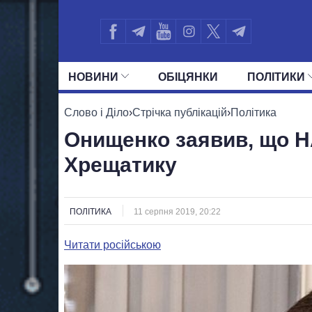
НОВИНИ
ОБIЦЯНКИ
ПОЛIТИКИ
УСІ ПОЛІТИКИ
ПРЕЗИДЕНТ І ОФ
Слово і Діло
›
Стрічка публікацій
›
Політика
Онищенко заявив, що Н
Хрещатику
ПОЛІТИКА
11 серпня 2019, 20:22
Читати російською