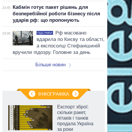
Кабмін готує пакет рішень для
23:45
безперебійної роботи бізнесу після
ударів рф: що пропонують
Рф масовано
ПІДСУМКИ
23:00
вдарила по Києву та області,
а експосолці Стефанішиній
вручили підозру. Головне за день
Більше новин
ІНФОГРАФІКА
Експорт зброї:
скільки ракет,
літаків і танків
продала Україна
за роки