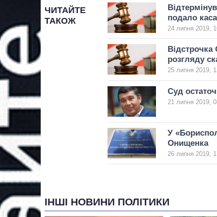
Відтерміну
ЧИТАЙТЕ
подало кас
ТАКОЖ
24 липня 2019, 1
Відстрочка 
розгляду ск
25 липня 2019, 1
Суд остаточ
21 липня 2019, 0
У «Бориспол
Онищенка
26 липня 2019, 1
ІНШІ НОВИНИ ПОЛІТИКИ