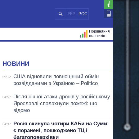
УКР
РОС
Порівняння
політиків
ЦІЙ
МЕРИ МІСТ
ВСІ ПЕРСОНИ
НОВИНИ
США відновили повноцінний обмін
09:12
розвідданими з Україною – Politico
Після нічної атаки дронів у російському
04:57
Ярославлі спалахнули пожежі: що
відомо
Росія скинула чотири КАБи на Суми:
04:37
є поранені, пошкоджено ТЦ і
багатоповерхівки