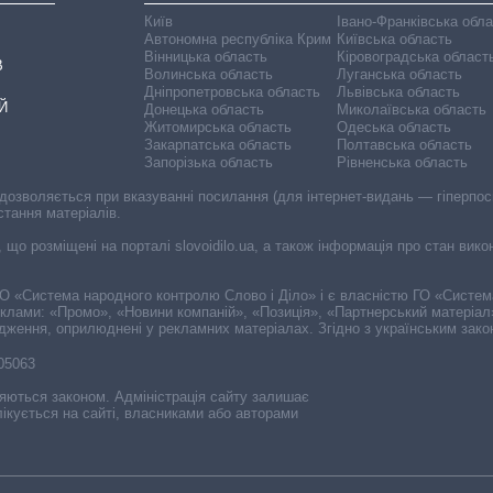
Київ
Івано-Франківська обл
Автономна республіка Крим
Київська область
Вінницька область
Кіровоградська област
В
Волинська область
Луганська область
Дніпропетровська область
Львівська область
Й
Донецька область
Миколаївська область
Житомирська область
Одеська область
Закарпатська область
Полтавська область
Запорізька область
Рівненська область
 дозволяється при вказуванні посилання (для інтернет-видань — гіперпоси
стання матеріалів.
, що розміщені на порталі slovoidilo.ua, а також інформація про стан вик
і ГО «Система народного контролю Слово і Діло» і є власністю ГО «Систе
еклами: «Промо», «Новини компаній», «Позиція», «Партнерський матеріал
судження, оприлюднені у рекламних матеріалах. Згідно з українським зак
-05063
няються законом. Адміністрація сайту залишає
ікується на сайті, власниками або авторами