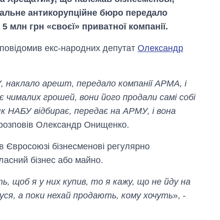
нальне антикорупційне бюро передало
 5 млн грн «своєї» приватної компанії.
а повідомив екс-народних депутат
Олександр
БУ, наклало арешт, передало компанії АРМА, і
 чималих грошей, вони його продали самі собі
 як НАБУ відбирає, передає на АРМУ, і вона
- розповів Олександр Онищенко.
в Євросоюзі бізнесменові регулярно
ласний бізнес або майно.
Вісім масованих
, щоб я у них купив, то я кажу, що не йду на
ударів по Україні
уся, а поки нехай продають, кому хочуть
», -
за літо: Київ та
область стали
головною ціллю