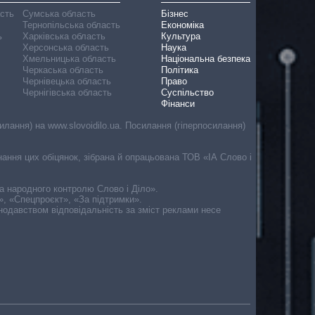
асть
Сумська область
Бізнес
Тернопільська область
Економіка
ь
Харківська область
Культура
Херсонська область
Наука
Хмельницька область
Національна безпека
Черкаська область
Політика
Чернівецька область
Право
Чернігівська область
Суспільство
Фінанси
лання) на www.slovoidilo.ua. Посилання (гіперпосилання)
онання цих обіцянок, зібрана й опрацьована ТОВ «ІА Слово і
ма народного контролю Слово і Діло».
», «Спецпроєкт», «За підтримки».
онодавством відповідальність за зміст реклами несе