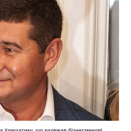
а Хрещатику, що належав бізнесменові,