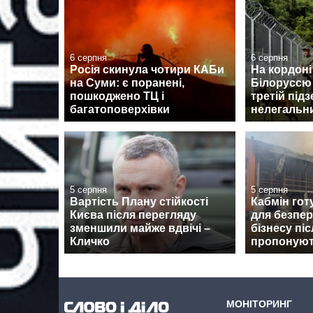
6 серпня
6 серпня
Росія скинула чотири КАБи
На кордоні
на Суми: є поранені,
Білоруссю
пошкоджено ТЦ і
третій під
багатоповерхівки
нелегальни
5 серпня
5 серпня
Вартість Плану стійкості
Кабмін гот
Києва після перегляду
для безпер
зменшили майже вдвічі –
бізнесу пі
Кличко
пропоную
МОНІТОРИНГ