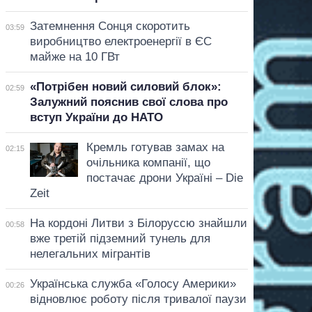
Затемнення Сонця скоротить
03:59
виробництво електроенергії в ЄС
майже на 10 ГВт
«Потрібен новий силовий блок»:
02:59
Залужний пояснив свої слова про
вступ України до НАТО
Кремль готував замах на
02:15
очільника компанії, що
постачає дрони Україні – Die
Zeit
На кордоні Литви з Білоруссю знайшли
00:58
вже третій підземний тунель для
нелегальних мігрантів
Українська служба «Голосу Америки»
00:26
відновлює роботу після тривалої паузи