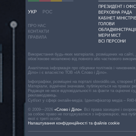
ПРЕЗИДЕНТ І ОФІС
УКР
РОС
ВЕРХОВНА РАДА
КАБІНЕТ МІНІСТРІ
ГОЛОВИ
ПРО НАС
ОБЛАДМІНІСТРАЦІ
КОНТАКТИ
МЕРИ МІСТ
ПРАВИЛА
ВСІ ПЕРСОНИ
Використання будь-яких матеріалів, розміщених на сайті,
обов’язкове незалежно від повного або часткового викори
Аналітична інформація про обіцянки політиків і чиновників
Діло» і є власністю ТОВ «ІА Слово і Діло».
Інфографіки, розміщені на порталі slovoidilo.ua, створен
Матеріали, відмічені значками, публікуються на правах р
Редакція не несе відповідальності за факти та оціночні 
рекламодавець.
Cуб'єкт у сфері онлайн-медіа. Ідентифікатор медіа – R40
© 2009—2026
«Слово і Діло»
.
Всі права захищені і охоро
за собою право не погоджуватися з інформацією, яка публ
якої є треті особи.
Налаштування конфіденційності та файлів cookie