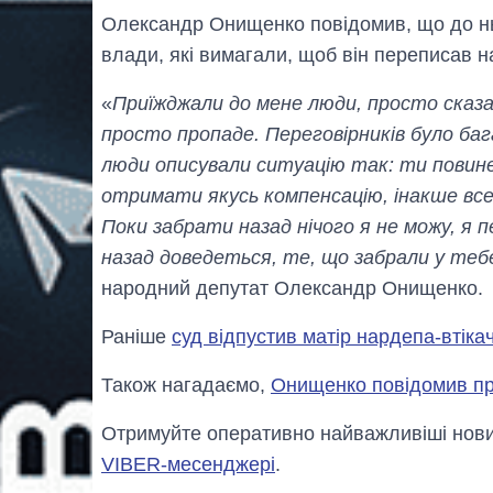
Олександр Онищенко повідомив, що до нь
влади, які вимагали, щоб він переписав на
«
Приїжджали до мене люди, просто сказал
просто пропаде. Переговірників було баг
люди описували ситуацію так: ти повине
отримати якусь компенсацію, інакше все 
Поки забрати назад нічого я не можу, я п
назад доведеться, те, що забрали у теб
народний депутат Олександр Онищенко.
Раніше
суд відпустив матір нардепа-втік
Також нагадаємо,
Онищенко повідомив пр
Отримуйте оперативно найважливіші новин
VIBER-месенджері
.