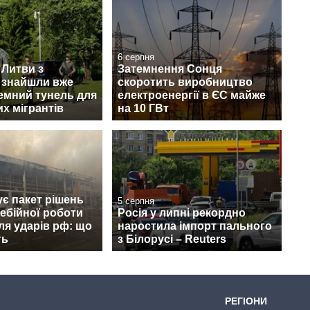
6 серпня
 Литви з
Затемнення Сонця
 знайшли вже
скоротить виробництво
земний тунель для
електроенергії в ЄС майже
х мігрантів
на 10 ГВт
ує пакет рішень
5 серпня
ебійної роботи
Росія у липні рекордно
сля ударів рф: що
наростила імпорт пального
ть
з Білорусі – Reuters
РЕГІОНИ