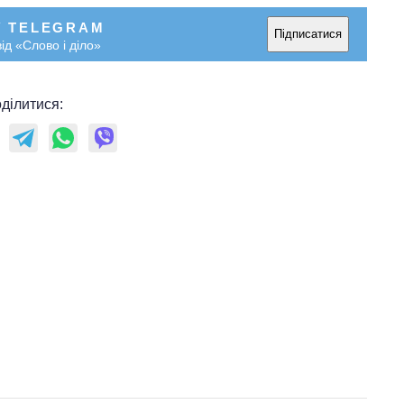
У TELEGRAM
Підписатися
ід «Слово і діло»
ділитися: