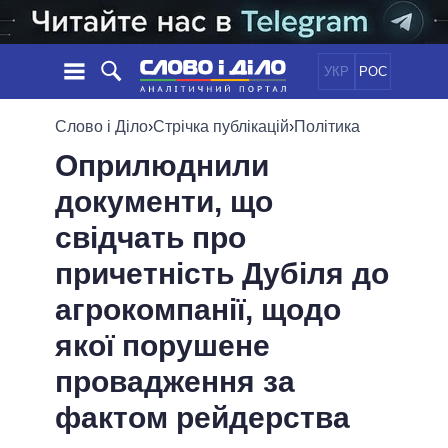
УКР
РОС
НОВИНИ
Слово і Діло
›
Стрічка публікацій
›
Політика
Оприлюднили
ОБIЦЯНКИ
СТРІЧКА
ПОЛІТИКА
документи, що
ПОДІЇ
ЕКОНОМІКА
ПОЛIТИКИ
свідчать про
СТАТТІ
СУСПІЛЬСТВО
ІНФОГРАФІКА
ДУМКИ
СВІТ
УСІ ПОЛІТИКИ
причетність Дубіля до
ОГЛЯДИ
ПРЕЗИДЕНТ І ОФІС
агрокомпанії, щодо
ВІДЕО
ДАЙДЖЕСТИ
ВЕРХОВНА РАДА
якої порушене
ПІДТРИМАТИ
КАБІНЕТ МІНІСТРІВ
провадження за
ГОЛОВИ ОБЛАДМІНІСТРАЦІЙ
ПОРІВНЯННЯ ПОЛІТИКІВ
МЕРИ МІСТ
фактом рейдерства
ВСІ ПЕРСОНИ