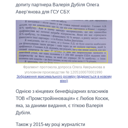
допиту партнера Валерія Дубіля Олега
Авер’янова для ГСУ СБУ.
Фрагмент протокола допроса Олега Аверьянова в
уголовном производстве № 1205100070001990
Зображення максимального розміру (відкриється в новому
вікні)
Однією з кінцевих бенефіціарних власників
ТОВ «Промстройінновація» є Любов Косюк,
яка, за даними видання, є тіткою Валерія
Дубіля.
Також у 2015-му році журналісти