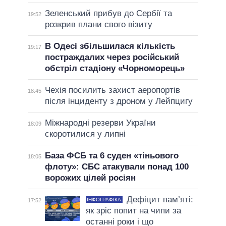
Зеленський прибув до Сербії та
19:52
розкрив плани свого візиту
В Одесі збільшилася кількість
19:17
постраждалих через російський
обстріл стадіону «Чорноморець»
Чехія посилить захист аеропортів
18:45
після інциденту з дроном у Лейпцигу
Міжнародні резерви України
18:09
скоротилися у липні
База ФСБ та 6 суден «тіньового
18:05
флоту»: СБС атакували понад 100
ворожих цілей росіян
Дефіцит пам’яті:
ІНФОГРАФІКА
17:52
як зріс попит на чипи за
останні роки і що