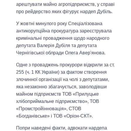
арештувати майно агропідприємств, у справі
про рейдерство яких фігурує нардеп Дубіль.
У жовтні минулого року Спеціалізована
антикорупційна прокуратура зареєструвала
кримінальні провадження щодо народного
депутата Валерія Дубіля та депутата
Чернігівської облради Олега Авер'янова.
Одне з проваджень прокурори відкрили за ст.
255 (ч. 1 КК України) за фактом створення
злочинної організації на чолі з депутатами,
яка незаконно збагачується, заволодівши
майном підприємств ТОВ «Прилуцьке
хлібоприймальне підприємство», ТОВ
«Промстройінновація», СТОВ
«Богданівське» і ТОВ «Оріон-СКТ».
Попри наведені факти, адвокати нардепа