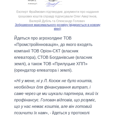
Експерт Фраймович підтвердив: документи про надання
грошових коштів справді підписували Олег Авер’янов,
Валерій Дубіль та Олександр Головач
Зображення максимального розміру (відкриється в новому
вікні)
Йдеться про агрохолдинг ТОВ
«Промстройінновація», до якого входять
компанії ТОВ Оріон-СКТ (власник
елеватора), СТОВ Богданівське (власник
землі), а також ТОВ «Прилуцьке ХПП»
(орендатор елеватора і землі).
«
Ні у мене, ні у Л. Косюк не було коштів,
необхідних для фінансування витрат, і
саме через це ми шукали партнера, який їх
профінансує. Головач відповів, що розуміє,
що у нас немає коштів, але він готовий
позичити їх нам
», - йдеться у протоколі