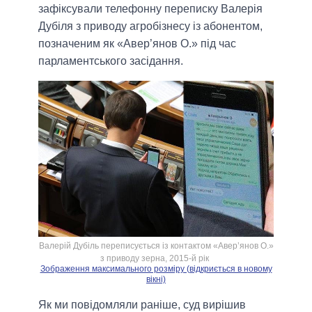
зафіксували телефонну переписку Валерія
Дубіля з приводу агробізнесу із абонентом,
позначеним як «Авер’янов О.» під час
парламентського засідання.
Валерій Дубіль переписується із контактом «Авер’янов О.»
з приводу зерна, 2015-й рік
Зображення максимального розміру (відкриється в новому
вікні)
Як ми повідомляли раніше, суд вирішив