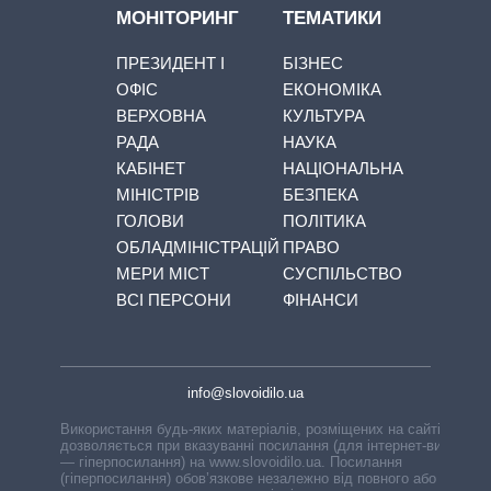
МОНІТОРИНГ
ТЕМАТИКИ
ПРЕЗИДЕНТ І
БІЗНЕС
ОФІС
ЕКОНОМІКА
ВЕРХОВНА
КУЛЬТУРА
РАДА
НАУКА
КАБІНЕТ
НАЦІОНАЛЬНА
МІНІСТРІВ
БЕЗПЕКА
ГОЛОВИ
ПОЛІТИКА
ОБЛАДМІНІСТРАЦІЙ
ПРАВО
МЕРИ МІСТ
СУСПІЛЬСТВО
ВСІ ПЕРСОНИ
ФІНАНСИ
info@slovoidilo.ua
Використання будь-яких матеріалів, розміщених на сайті,
дозволяється при вказуванні посилання (для інтернет-видань
— гіперпосилання) на www.slovoidilo.ua. Посилання
(гіперпосилання) обов’язкове незалежно від повного або