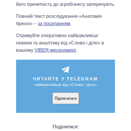
його причетність до агробізнесу заперечують.
Повний текст розслідування «Анатомія
брехні» –
за посиланням
.
Отримуйте оперативно найважливіші
новини та аналітику від «Слово і діло» в
вашому
VIBER-месенджері
.
ЧИТАЙТЕ У TELEGRAM
найважливіше від «Слово і діло»
Підписатися
Поділитися: