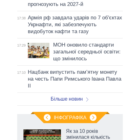
прогнозують на 2027-й
Армія рф завдала ударів по 7 об'єктах
17:38
Укрнафти, які забезпечують
видобуток нафти та газу
МОН оновило стандарти
17:29
загальної середньої освіти:
що змінилось
Нацбанк випустить пам’ятну монету
17:10
на честь Папи Римського Івана Павла
II
Більше новин
ІНФОГРАФІКА
жет
Як за 10 років
змінилася кількість