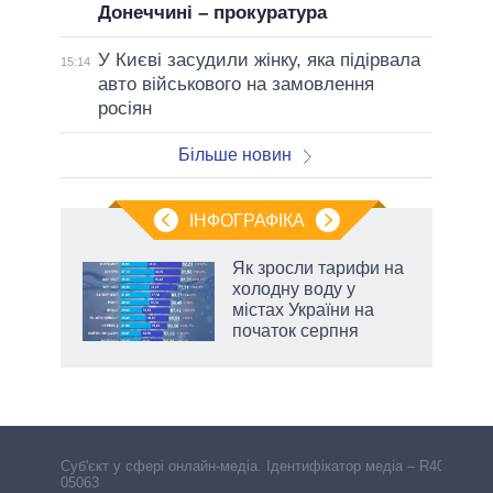
Донеччині – прокуратура
У Києві засудили жінку, яка підірвала
15:14
авто військового на замовлення
росіян
Більше новин
ІНФОГРАФІКА
Як зросли тарифи на
раїні
холодну воду у
ої
містах України на
початок серпня
аспі
Cуб'єкт у сфері онлайн-медіа. Ідентифікатор медіа – R40-
05063