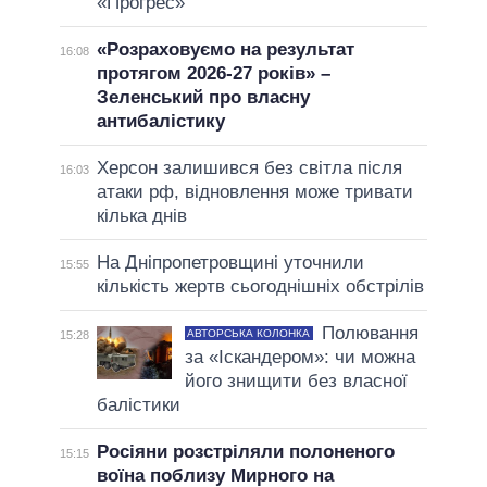
«Прогрес»
«Розраховуємо на результат
16:08
протягом 2026-27 років» –
Зеленський про власну
антибалістику
Херсон залишився без світла після
16:03
атаки рф, відновлення може тривати
кілька днів
На Дніпропетровщині уточнили
15:55
кількість жертв сьогоднішніх обстрілів
Полювання
АВТОРСЬКА КОЛОНКА
15:28
за «Іскандером»: чи можна
його знищити без власної
балістики
Росіяни розстріляли полоненого
15:15
воїна поблизу Мирного на