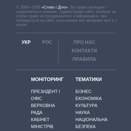
© 2009—2026
«Слово і Діло»
.
Всі права захищені і
охороняються законом. Адміністрація сайту залишає за
собою право не погоджуватися з інформацією, яка
публікується на сайті, власниками або авторами якої є треті
особи.
УКР
РОС
ПРО НАС
КОНТАКТИ
ПРАВИЛА
МОНІТОРИНГ
ТЕМАТИКИ
ПРЕЗИДЕНТ І
БІЗНЕС
ОФІС
ЕКОНОМІКА
ВЕРХОВНА
КУЛЬТУРА
РАДА
НАУКА
КАБІНЕТ
НАЦІОНАЛЬНА
МІНІСТРІВ
БЕЗПЕКА