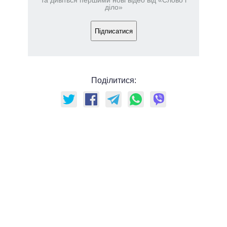
та дивіться першими нові відео від «Слово і
діло»
Підписатися
Поділитися: