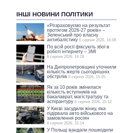
ІНШІ НОВИНИ ПОЛІТИКИ
«Розраховуємо на результат
протягом 2026-27 років» –
Зеленський про власну
антибалістику
6 серпня 2026, 16:08
По всій росії фіксують збої в
роботі інтернету – ЗМІ
6 серпня 2026, 14:19
На Дніпропетровщині уточнили
кількість жертв сьогоднішніх
обстрілів
6 серпня 2026, 15:55
Як за 10 років змінилася
кількість вступників на
бакалаврат, магістратуру та
аспірантуру
6 серпня 2026, 15:12
У Києві засудили жінку, яка
підірвала авто військового на
замовлення росіян
6 серпня 2026, 15:14
У Польщі вандали пошкодили