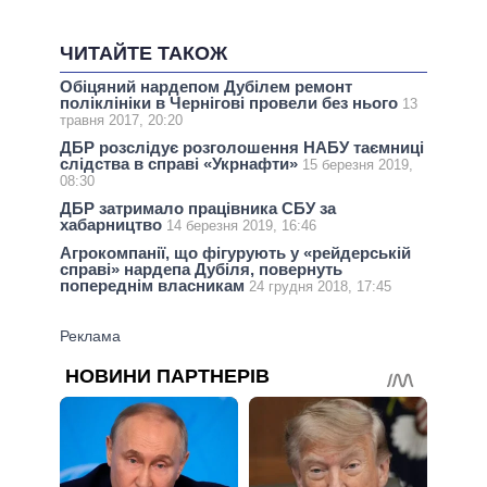
ЧИТАЙТЕ ТАКОЖ
Обіцяний нардепом Дубілем ремонт
поліклініки в Чернігові провели без нього
13
травня 2017, 20:20
ДБР розслідує розголошення НАБУ таємниці
слідства в справі «Укрнафти»
15 березня 2019,
08:30
ДБР затримало працівника СБУ за
хабарництво
14 березня 2019, 16:46
Агрокомпанії, що фігурують у «рейдерській
справі» нардепа Дубіля, повернуть
попереднім власникам
24 грудня 2018, 17:45