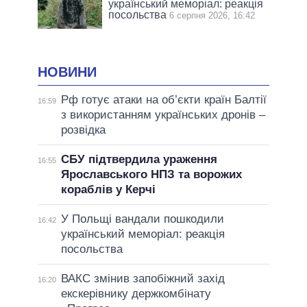
український меморіал: реакція
посольства
6 серпня 2026, 16:42
НОВИНИ
Рф готує атаки на об’єкти країн Балтії
16:59
з використанням українських дронів –
розвідка
СБУ підтвердила ураження
16:55
Ярославського НПЗ та ворожих
кораблів у Керчі
У Польщі вандали пошкодили
16:42
український меморіал: реакція
посольства
ВАКС змінив запобіжний захід
16:20
екскерівнику держкомбінату