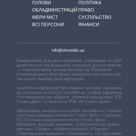
ГОЛОВИ
ПОЛІТИКА
ОБЛАДМІНІСТРАЦІЙ
ПРАВО
МЕРИ МІСТ
СУСПІЛЬСТВО
ВСІ ПЕРСОНИ
ФІНАНСИ
info@slovoidilo.ua
Використання будь-яких матеріалів, розміщених на сайті,
дозволяється при вказуванні посилання (для інтернет-видань
— гіперпосилання) на www.slovoidilo.ua. Посилання
(гіперпосилання) обов’язкове незалежно від повного або
часткового використання матеріалів.
Аналітична інформація про обіцянки політиків і чиновників,
що розміщені на порталі slovoidilo.ua, а також інформація про
стан виконання цих обіцянок, зібрана й опрацьована ТОВ «ІА
Слово і Діло» і є власністю ТОВ «ІА Слово і Діло».
Інфографіки, розміщені на порталі slovoidilo.ua, створені ГО
«Система народного контролю Слово і Діло» і є власністю
ГО «Система народного контролю Слово і Діло».
Матеріали, відмічені значками, публікуються на правах
реклами: «Промо», «Новини компаній», «Позиція»,
«Партнерський матеріал», «Спецпроєкт», «За підтримки».