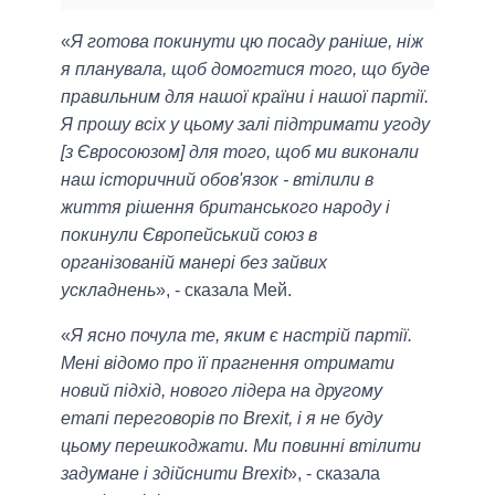
«
Я готова покинути цю посаду раніше, ніж
я планувала, щоб домогтися того, що буде
правильним для нашої країни і нашої партії.
Я прошу всіх у цьому залі підтримати угоду
[з Євросоюзом] для того, щоб ми виконали
наш історичний обов'язок - втілили в
життя рішення британського народу і
покинули Європейський союз в
організованій манері без зайвих
ускладнень
», - сказала Мей.
«
Я ясно почула те, яким є настрій партії.
Мені відомо про її прагнення отримати
новий підхід, нового лідера на другому
етапі переговорів по Brexit, і я не буду
цьому перешкоджати. Ми повинні втілити
задумане і здійснити Brexit
», - сказала