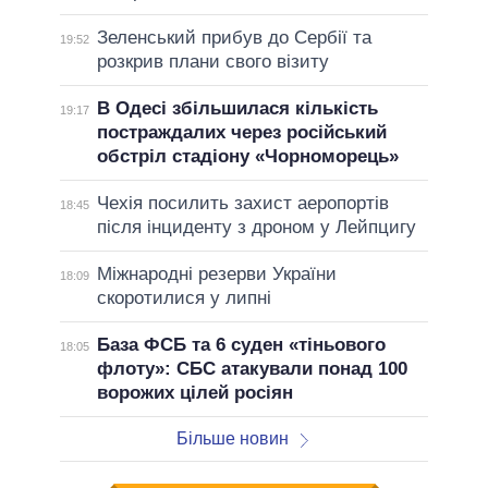
Зеленський прибув до Сербії та
19:52
розкрив плани свого візиту
В Одесі збільшилася кількість
19:17
постраждалих через російський
обстріл стадіону «Чорноморець»
Чехія посилить захист аеропортів
18:45
після інциденту з дроном у Лейпцигу
Міжнародні резерви України
18:09
скоротилися у липні
База ФСБ та 6 суден «тіньового
18:05
флоту»: СБС атакували понад 100
ворожих цілей росіян
Більше новин