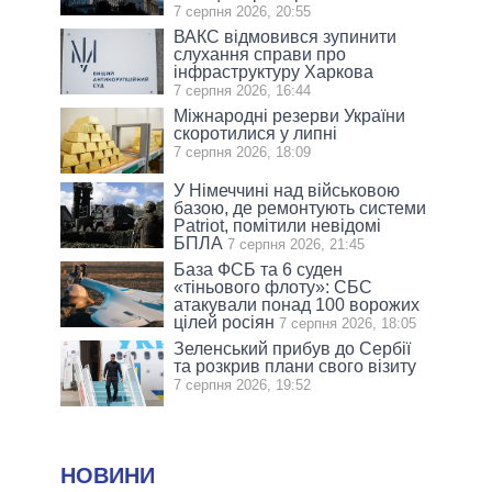
7 серпня 2026, 20:55
ВАКС відмовився зупинити
слухання справи про
інфраструктуру Харкова
7 серпня 2026, 16:44
Міжнародні резерви України
скоротилися у липні
7 серпня 2026, 18:09
У Німеччині над військовою
базою, де ремонтують системи
Patriot, помітили невідомі
БПЛА
7 серпня 2026, 21:45
База ФСБ та 6 суден
«тіньового флоту»: СБС
атакували понад 100 ворожих
цілей росіян
7 серпня 2026, 18:05
Зеленський прибув до Сербії
та розкрив плани свого візиту
7 серпня 2026, 19:52
НОВИНИ