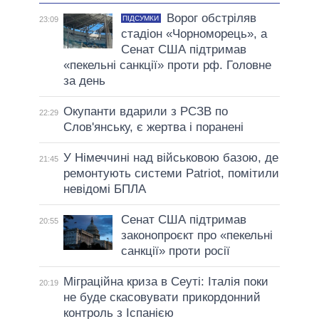
Ворог обстріляв
ПІДСУМКИ
23:09
стадіон «Чорноморець», а
Сенат США підтримав
«пекельні санкції» проти рф. Головне
за день
Окупанти вдарили з РСЗВ по
22:29
Слов'янську, є жертва і поранені
У Німеччині над військовою базою, де
21:45
ремонтують системи Patriot, помітили
невідомі БПЛА
Сенат США підтримав
20:55
законопроєкт про «пекельні
санкції» проти росії
Міграційна криза в Сеуті: Італія поки
20:19
не буде скасовувати прикордонний
контроль з Іспанією