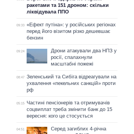
ракетами та 151 дроном: скільки
ліквідувала ППО
«Ефект путіна»: у російських регіонах
09:33
перед його візитом різко дешевшає
бензин
Дрони атакували два НПЗ у
09:24
росії, спалахнули
масштабні пожежі
Зеленський та Сибіга відреагували на
08:47
ухвалення «пекельних санкцій» проти
рф
Частині пенсіонерів та отримувачів
05:15
соцвиплат треба змінити банк до 15
вересня: кого це стосується
Серед загиблих 4-річна
04:51