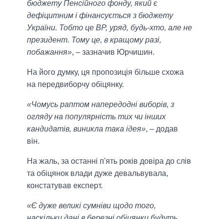
бюджету Пенсійного фонду, який є
дефіцитним і фінансується з бюджету
України. Тобто це ВР, уряд, будь-хто, але не
президент. Тому це, в кращому разі,
побажання»
, – зазначив Юрчишин.
На його думку, ця пропозиція більше схожа
на передвиборчу обіцянку.
«Чомусь раптом напередодні виборів, з
огляду на популярність тих чи інших
кандидатів, виникла така ідея»
, – додав
він.
На жаль, за останні п'ять років довіра до слів
та обіцянок влади дуже девальвувала,
констатував експерт.
«Є дуже великі сумніви щодо того,
наскільки дані в березні обіцянки будуть