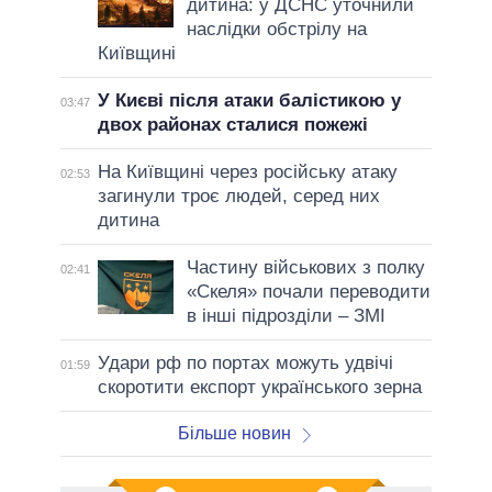
дитина: у ДСНС уточнили
наслідки обстрілу на
Київщині
У Києві після атаки балістикою у
03:47
двох районах сталися пожежі
На Київщині через російську атаку
02:53
загинули троє людей, серед них
дитина
Частину військових з полку
02:41
«Скеля» почали переводити
в інші підрозділи – ЗМІ
Удари рф по портах можуть удвічі
01:59
скоротити експорт українського зерна
Більше новин