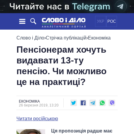
УКР
РОС
НОВИНИ
Слово і Діло
›
Стрічка публікацій
›
Економіка
Пенсіонерам хочуть
ОБIЦЯНКИ
СТРІЧКА
ПОЛІТИКА
видавати 13-ту
ПОДІЇ
ЕКОНОМІКА
ПОЛIТИКИ
пенсію. Чи можливо
СТАТТІ
СУСПІЛЬСТВО
ІНФОГРАФІКА
ДУМКИ
СВІТ
УСІ ПОЛІТИКИ
це на практиці?
ОГЛЯДИ
ПРЕЗИДЕНТ І ОФІС
ВІДЕО
ДАЙДЖЕСТИ
ВЕРХОВНА РАДА
ЕКОНОМІКА
ПІДТРИМАТИ
КАБІНЕТ МІНІСТРІВ
26 березня 2019, 13:20
ГОЛОВИ ОБЛАДМІНІСТРАЦІЙ
ПОРІВНЯННЯ ПОЛІТИКІВ
Читати російською
МЕРИ МІСТ
ВСІ ПЕРСОНИ
Ця пропозиція радше має