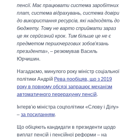
пенсії. Має працювати система заробітних
плат, система відрахувань, система довіри
до використання ресурсів, які надходять до
бюджету. Тому не варто сприймати зараз
це як серйозний крок. Тим більше це не є
предметом першочергових зобов'язань
президента»
, – резюмував Василь
Юрчишин.
Нагадаємо, минулого року міністр соціальної
політики Андрій
Рева пообіцяв, що з 2019
року в повному обсязі запрацює механізм
автоматичного перерахунку пенсій
.
Інтерв'ю міністра соцполітики «Слову і Ділу»
–
за посиланням
.
Що обіцяють кандидати в президенти щодо
виплат пенсій і пенсійної реформи – на