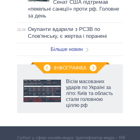
Сенат США підтримав
«пекельні санкції» проти рф. Головне
за день
Окупанти вдарили з РСЗВ по
22:29
Слов'янську, є жертва і поранені
Більше новин
ІНФОГРАФІКА
 як
Вісім масованих
и за
ударів по Україні за
літо: Київ та область
2027-
стали головною
ціллю рф
Cуб'єкт у сфері онлайн-медіа. Ідентифікатор медіа – R40-