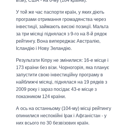
візи), США - на 6-му (184 країни).
У той же час паспорти країн, у яких діють
програми отримання громадянства через
інвестиції, займають високі позиції. Мальта
за три місяці піднялася з 9-го на 8-й рядок
рейтингу. Вона випереджає Австралію,
Ісландію і Нову Зеландію.
Результати Кіпру не змінилися: 16-е місце і
173 країни без візи. Чорногорія, яка планує
запустити свою інвестиційну програму в
найближчі місяці, піднялася на 19 рядків з
2009 року і зараз посідає 43-е місце з
показником 124 країни.
А ось на останньому (104-му) місці рейтингу
опинилися неспокійні Ірак і Афганістан - у
них всього по 30 безвізових країн.