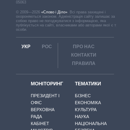
05063
© 2009—2026
«Слово і Діло»
.
Всі права захищені і
охороняються законом. Адміністрація сайту залишає за
собою право не погоджуватися з інформацією, яка
публікується на сайті, власниками або авторами якої є треті
особи.
УКР
РОС
ПРО НАС
КОНТАКТИ
ПРАВИЛА
МОНІТОРИНГ
ТЕМАТИКИ
ПРЕЗИДЕНТ І
БІЗНЕС
ОФІС
ЕКОНОМІКА
ВЕРХОВНА
КУЛЬТУРА
РАДА
НАУКА
КАБІНЕТ
НАЦІОНАЛЬНА