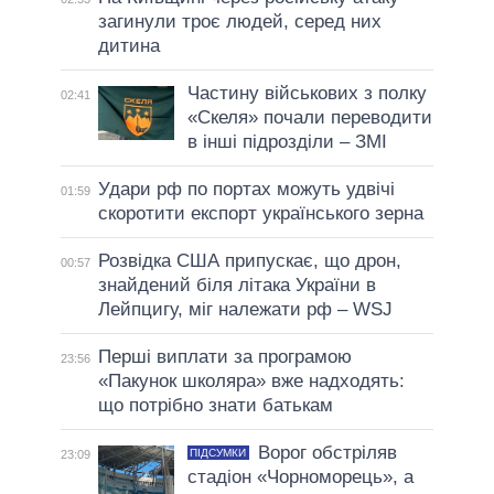
загинули троє людей, серед них
дитина
Частину військових з полку
02:41
«Скеля» почали переводити
в інші підрозділи – ЗМІ
Удари рф по портах можуть удвічі
01:59
скоротити експорт українського зерна
Розвідка США припускає, що дрон,
00:57
знайдений біля літака України в
Лейпцигу, міг належати рф – WSJ
Перші виплати за програмою
23:56
«Пакунок школяра» вже надходять:
що потрібно знати батькам
Ворог обстріляв
ПІДСУМКИ
23:09
стадіон «Чорноморець», а