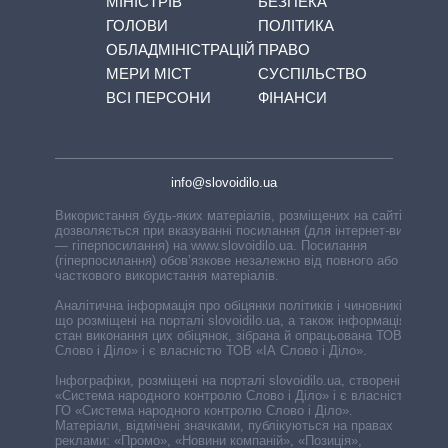
МІНІСТРІВ
БЕЗПЕКА
ГОЛОВИ
ПОЛІТИКА
ОБЛАДМІНІСТРАЦІЙ
ПРАВО
МЕРИ МІСТ
СУСПІЛЬСТВО
ВСІ ПЕРСОНИ
ФІНАНСИ
info@slovoidilo.ua
Використання будь-яких матеріалів, розміщених на сайті,
дозволяється при вказуванні посилання (для інтернет-видань
— гіперпосилання) на www.slovoidilo.ua. Посилання
(гіперпосилання) обов’язкове незалежно від повного або
часткового використання матеріалів.
Аналітична інформація про обіцянки політиків і чиновників,
що розміщені на порталі slovoidilo.ua, а також інформація про
стан виконання цих обіцянок, зібрана й опрацьована ТОВ «ІА
Слово і Діло» і є власністю ТОВ «ІА Слово і Діло».
Інфографіки, розміщені на порталі slovoidilo.ua, створені ГО
«Система народного контролю Слово і Діло» і є власністю
ГО «Система народного контролю Слово і Діло».
Матеріали, відмічені значками, публікуються на правах
реклами: «Промо», «Новини компаній», «Позиція»,