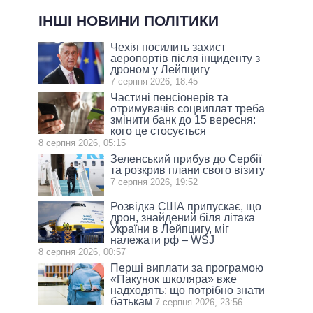
ІНШІ НОВИНИ ПОЛІТИКИ
Чехія посилить захист
аеропортів після інциденту з
дроном у Лейпцигу
7 серпня 2026, 18:45
Частині пенсіонерів та
отримувачів соцвиплат треба
змінити банк до 15 вересня:
кого це стосується
8 серпня 2026, 05:15
Зеленський прибув до Сербії
та розкрив плани свого візиту
7 серпня 2026, 19:52
Розвідка США припускає, що
дрон, знайдений біля літака
України в Лейпцигу, міг
належати рф – WSJ
8 серпня 2026, 00:57
Перші виплати за програмою
«Пакунок школяра» вже
надходять: що потрібно знати
батькам
7 серпня 2026, 23:56