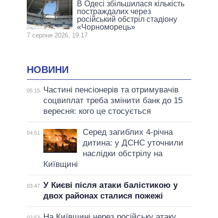
В Одесі збільшилася кількість
постраждалих через
російський обстріл стадіону
«Чорноморець»
7 серпня 2026, 19:17
НОВИНИ
Частині пенсіонерів та отримувачів
05:15
соцвиплат треба змінити банк до 15
вересня: кого це стосується
Серед загиблих 4-річна
04:51
дитина: у ДСНС уточнили
наслідки обстрілу на
Київщині
У Києві після атаки балістикою у
03:47
двох районах сталися пожежі
На Київщині через російську атаку
02:53