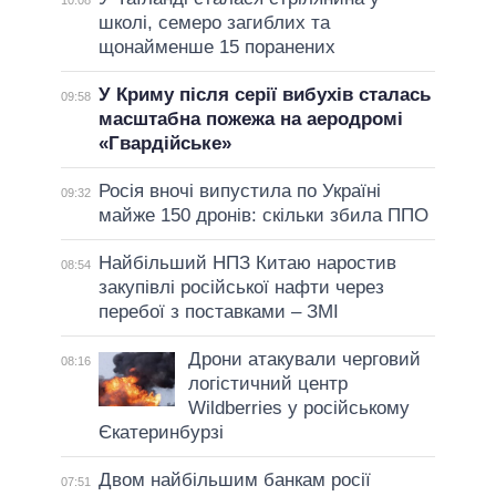
школі, семеро загиблих та
щонайменше 15 поранених
У Криму після серії вибухів сталась
09:58
масштабна пожежа на аеродромі
«Гвардійське»
Росія вночі випустила по Україні
09:32
майже 150 дронів: скільки збила ППО
Найбільший НПЗ Китаю наростив
08:54
закупівлі російської нафти через
перебої з поставками – ЗМІ
Дрони атакували черговий
08:16
логістичний центр
Wildberries у російському
Єкатеринбурзі
Двом найбільшим банкам росії
07:51