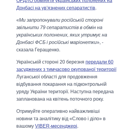
ОРДЛО обміняти українських полонених на
Донбасі на ув'язнених сепаратистів
.
«
Ми запропонували російській стороні
звільнити 79 сепаратистів в обмін на
українських полонених, яких утримує на
Донбасі ФСБ і російські маріонетки
», -
сказала Геращенко.
Українській стороні 20 березня
передали 60
засуджених з тимчасово окупованої території
Луганської області для продовження
відбування покарання на підконтрольній
уряду України території. Наступна передача
запланована на квітень поточного року.
Отримуйте оперативно найважливіші
новини та аналітику від «Слово і діло» в
вашому
VIBER-месенджері
.