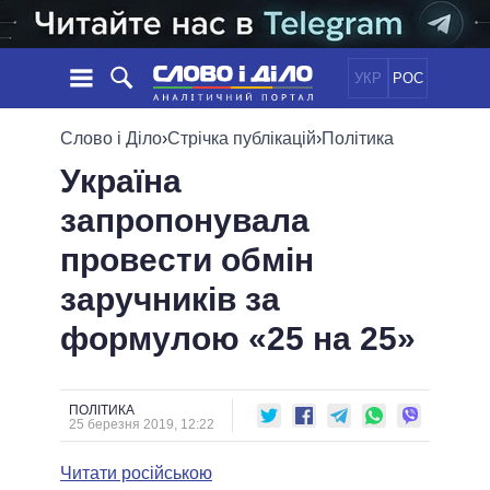
УКР
РОС
НОВИНИ
Слово і Діло
›
Стрічка публікацій
›
Політика
Україна
ОБIЦЯНКИ
СТРІЧКА
ПОЛІТИКА
запропонувала
ПОДІЇ
ЕКОНОМІКА
ПОЛIТИКИ
провести обмін
СТАТТІ
СУСПІЛЬСТВО
ІНФОГРАФІКА
ДУМКИ
СВІТ
УСІ ПОЛІТИКИ
заручників за
ОГЛЯДИ
ПРЕЗИДЕНТ І ОФІС
формулою «25 на 25»
ВІДЕО
ДАЙДЖЕСТИ
ВЕРХОВНА РАДА
ПІДТРИМАТИ
КАБІНЕТ МІНІСТРІВ
ГОЛОВИ ОБЛАДМІНІСТРАЦІЙ
ПОЛІТИКА
ПОРІВНЯННЯ ПОЛІТИКІВ
25 березня 2019, 12:22
МЕРИ МІСТ
Читати російською
ВСІ ПЕРСОНИ