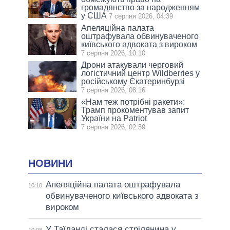
громадянство за народженням
у США
7 серпня 2026, 04:39
Апеляційна палата
оштрафувала обвинуваченого
київського адвоката з вироком
7 серпня 2026, 10:10
Дрони атакували черговий
логістичний центр Wildberries у
російському Єкатеринбурзі
7 серпня 2026, 08:16
«Нам теж потрібні ракети»:
Трамп прокоментував запит
України на Patriot
7 серпня 2026, 02:59
НОВИНИ
Апеляційна палата оштрафувала
10:10
обвинуваченого київського адвоката з
вироком
У Таїланді сталася стрілянина у
10:08