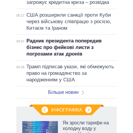
загрожує кредитна криза – розвідка
США розширили санкції проти Куби
05:17
через військову співпрацю з росією,
Китаєм та Іраном
Радник президента попередив
04:57
бізнес про фейкові листи з
погрозами атак дронів
Трамп підписав укази, які обмежують
04:39
право на громадянство за
народженням у США
Більше новин
ІНФОГРАФІКА
Як зросли тарифи на
раїні
холодну воду у