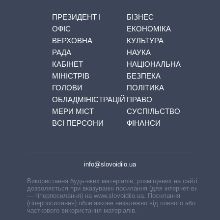
ПРЕЗИДЕНТ І
БІЗНЕС
ОФІС
ЕКОНОМІКА
ВЕРХОВНА
КУЛЬТУРА
РАДА
НАУКА
КАБІНЕТ
НАЦІОНАЛЬНА
МІНІСТРІВ
БЕЗПЕКА
ГОЛОВИ
ПОЛІТИКА
ОБЛАДМІНІСТРАЦІЙ
ПРАВО
МЕРИ МІСТ
СУСПІЛЬСТВО
ВСІ ПЕРСОНИ
ФІНАНСИ
info@slovoidilo.ua
Використання будь-яких матеріалів, розміщених на сайті,
дозволяється при вказуванні посилання (для інтернет-видань
— гіперпосилання) на www.slovoidilo.ua. Посилання
(гіперпосилання) обов’язкове незалежно від повного або
часткового використання матеріалів.