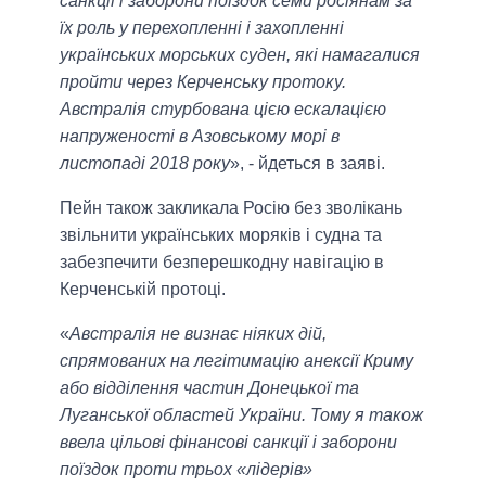
санкції і заборони поїздок семи росіянам за
їх роль у перехопленні і захопленні
українських морських суден, які намагалися
пройти через Керченську протоку.
Австралія стурбована цією ескалацією
напруженості в Азовському морі в
листопаді 2018 року
», - йдеться в заяві.
Пейн також закликала Росію без зволікань
звільнити українських моряків і судна та
забезпечити безперешкодну навігацію в
Керченській протоці.
«
Австралія не визнає ніяких дій,
спрямованих на легітимацію анексії Криму
або відділення частин Донецької та
Луганської областей України. Тому я також
ввела цільові фінансові санкції і заборони
поїздок проти трьох «лідерів»