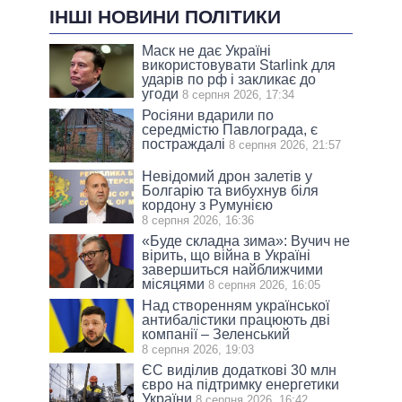
ІНШІ НОВИНИ ПОЛІТИКИ
Маск не дає Україні
використовувати Starlink для
ударів по рф і закликає до
угоди
8 серпня 2026, 17:34
Росіяни вдарили по
середмістю Павлограда, є
постраждалі
8 серпня 2026, 21:57
Невідомий дрон залетів у
Болгарію та вибухнув біля
кордону з Румунією
8 серпня 2026, 16:36
«Буде складна зима»: Вучич не
вірить, що війна в Україні
завершиться найближчими
місяцями
8 серпня 2026, 16:05
Над створенням української
антибалістики працюють дві
компанії – Зеленський
8 серпня 2026, 19:03
ЄС виділив додаткові 30 млн
євро на підтримку енергетики
України
8 серпня 2026, 16:42