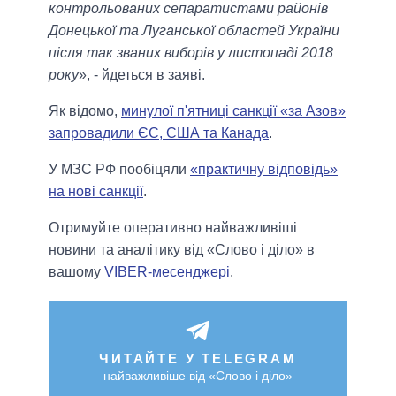
контрольованих сепаратистами районів
Донецької та Луганської областей України
після так званих виборів у листопаді 2018
року
», - йдеться в заяві.
Як відомо,
минулої п'ятниці санкції «за Азов»
запровадили ЄС, США та Канада
.
У МЗС РФ пообіцяли
«практичну відповідь»
на нові санкції
.
Отримуйте оперативно найважливіші
новини та аналітику від «Слово і діло» в
вашому
VIBER-месенджері
.
ЧИТАЙТЕ У TELEGRAM
найважливіше від «Слово і діло»