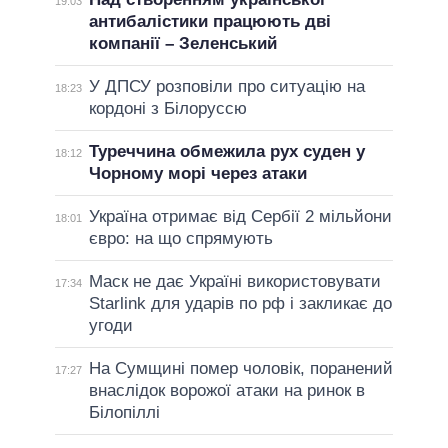
19:03
антибалістики працюють дві
компанії – Зеленський
У ДПСУ розповіли про ситуацію на
18:23
кордоні з Білоруссю
Туреччина обмежила рух суден у
18:12
Чорному морі через атаки
Україна отримає від Сербії 2 мільйони
18:01
євро: на що спрямують
Маск не дає Україні використовувати
17:34
Starlink для ударів по рф і закликає до
угоди
На Сумщині помер чоловік, поранений
17:27
внаслідок ворожої атаки на ринок в
Білопіллі