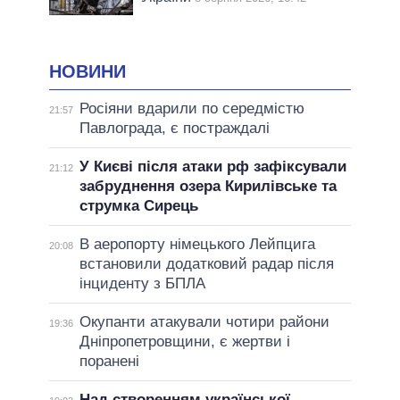
НОВИНИ
Росіяни вдарили по середмістю
21:57
Павлограда, є постраждалі
У Києві після атаки рф зафіксували
21:12
забруднення озера Кирилівське та
струмка Сирець
В аеропорту німецького Лейпцига
20:08
встановили додатковий радар після
інциденту з БПЛА
Окупанти атакували чотири райони
19:36
Дніпропетровщини, є жертви і
поранені
Над створенням української