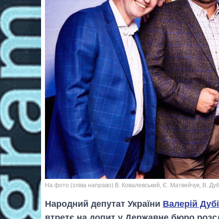
На фото (зліва направо) В. Ковалевський, Є. Матвейчук, В. Ду
Народний депутат України
Валерій Дуб
втретє на допит у Державне бюро розс