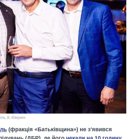
біль, В. Юмукян
іль
(фракція «Батьківщина») не з'явився
лідувань (ДБР), де його
чекали на 10 годину