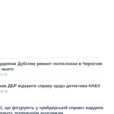
рдепом Дубілем ремонт поліклініки в Чернігові
 нього
20:20
зав ДБР відкрити справу щодо детектива НАБУ
08:30
ї, що фігурують у «рейдерській справі» нардепа
ернуть попереднім власникам