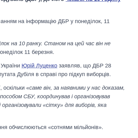
ланням на інформацію ДБР у понеділок, 11
лок на 10 ранку. Станом на цей час він не
понеділок 11 березня.
 України
Юрій Луценко
заявляв, що ДБР 28
тата Дубіля в справі про підкуп виборців.
, оскільки «
саме він, за наявними у нас доказам,
Економіка ШІ-
способом СБУ, координував і організовував
гігантів: скільки
коштують і
 організовували «сітку» для виборів, яка
заробляють
OpenAI та
Anthropic
ння обчислюються «сотнями мільйонів».