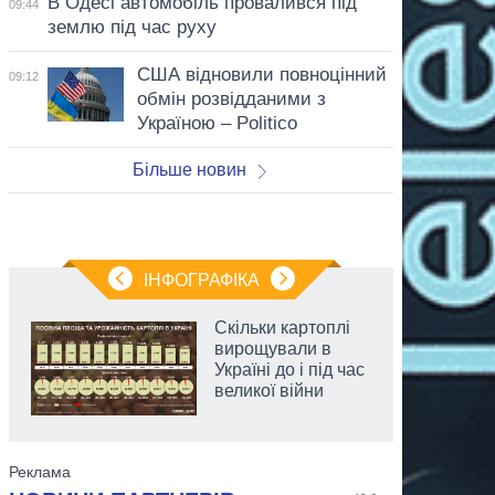
В Одесі автомобіль провалився під
09:44
землю під час руху
США відновили повноцінний
09:12
обмін розвідданими з
Україною – Politico
Більше новин
ІНФОГРАФІКА
Скільки картоплі
вирощували в
Україні до і під час
великої війни