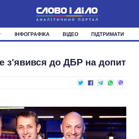
ІНФОГРАФІКА
ВІДЕО
ПІДТРИМАТИ
ІС
СТРІЧКА
ВЕРХОВНА РАДА
ПОДІЇ
СТАТТІ
КАБІНЕТ МІНІСТРІВ
ДУМКИ
ОГЛЯДИ
ГОЛОВИ ОБЛАДМІНІСТРА
ДАЙДЖЕСТИ
е з'явився до ДБР на допит
ПОЛІТИКА
ДЕПУТАТИ
ЕКОНОМІКА
КОМІТЕТИ
СУСПІЛЬСТВО
ФРАКЦІЇ
ОКРУГИ
СВІТ