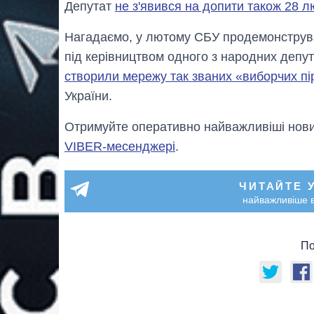
Депутат
не з'явився на допити також 28 л
Нагадаємо, у лютому СБУ продемонструвал
під керівництвом одного з народних депута
створили мережу так званих «виборчих пі
України.
Отримуйте оперативно найважливіші новин
VIBER-месенджері
.
ЧИТАЙТЕ 
найважливіше в
По