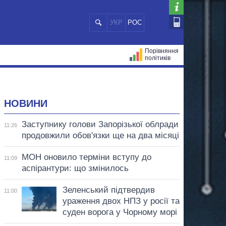
УКР
РОС
Порівняння
політиків
ЦІЙ
МЕРИ МІСТ
ВСІ ПЕРСОНИ
НОВИНИ
Заступнику голови Запорізької облради
11:26
продовжили обов'язки ще на два місяці
МОН оновило терміни вступу до
11:09
аспірантури: що змінилось
Зеленський підтвердив
11:00
ураження двох НПЗ у росії та
суден ворога у Чорному морі