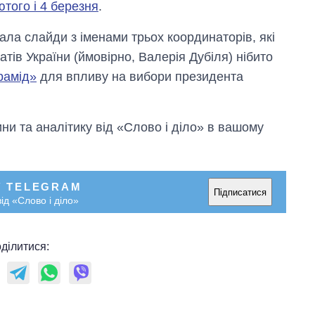
ютого і 4 березня
.
а слайди з іменами трьох координаторів, які
тів України (ймовірно, Валерія Дубіля) нібито
рамід»
для впливу на вибори президента
и та аналітику від «Слово і діло» в вашому
У TELEGRAM
Підписатися
ід «Слово і діло»
ділитися: