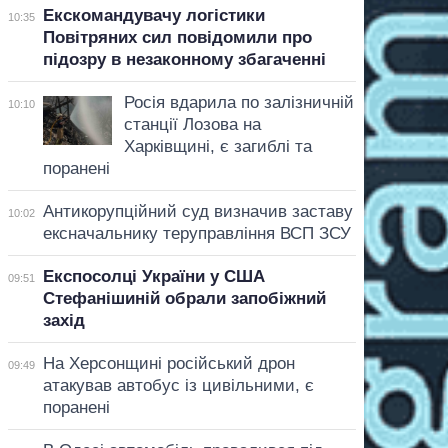
Екскомандувачу логістики
10:35
Повітряних сил повідомили про
підозру в незаконному збагаченні
Росія вдарила по залізничній
10:10
станції Лозова на
Харківщині, є загиблі та
поранені
Антикорупційний суд визначив заставу
10:02
ексначальнику теруправління ВСП ЗСУ
Експосолці України у США
09:51
Стефанішиній обрали запобіжний
захід
На Херсонщині російський дрон
09:49
атакував автобус із цивільними, є
поранені