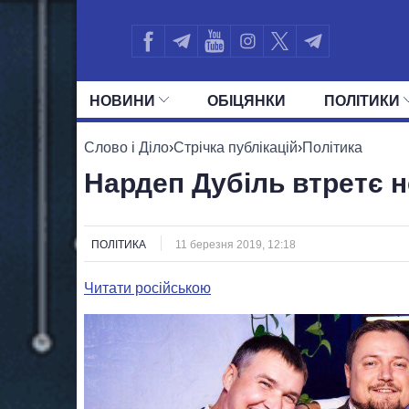
НОВИНИ
ОБIЦЯНКИ
ПОЛIТИКИ
УСІ ПОЛІТИКИ
ПРЕЗИДЕНТ І ОФ
Слово і Діло
›
Стрічка публікацій
›
Політика
Нардеп Дубіль втретє н
ПОЛІТИКА
11 березня 2019, 12:18
Читати російською