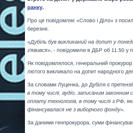
ранку
.
Про це повідомляє «Слово і Діло» з поси
березня.
«
Дубіль був викликаний на допит у понеді
з'явився
», - повідомили в ДБР об 11.50 у 
Як повідомлялося, генеральний прокурор
лютого викликало на допит народного депу
За словами Луценка, до Дубіля є претензії
в тому числі, аудіо, записаним законним 
оплату технологів, в тому числі з РФ, які
фінансувалася не з виборчого фонду
».
За даними генпрокурора, суми фінансува