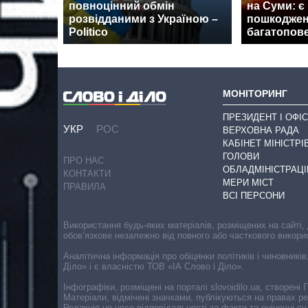
повноцінний обмін
на Суми: є
розвідданими з Україною –
пошкоджен
Politico
багатопов
МОНІТОРИНГ
ПРЕЗИДЕНТ І ОФІС
УКР
РОС
ВЕРХОВНА РАДА
КАБІНЕТ МІНІСТРІ
ГОЛОВИ
ПРО НАС
ОБЛАДМІНІСТРАЦІ
КОНТАКТИ
МЕРИ МІСТ
ПРАВИЛА
ВСІ ПЕРСОНИ
Використання будь-яких матеріалів, розміщених на сайті,
обов’язкове незалежно від повного або часткового викори
Аналітична інформація про обіцянки політиків і чиновників
Діло» і є власністю ТОВ «ІА Слово і Діло».
Інфографіки, розміщені на порталі slovoidilo.ua, створен
Матеріали, відмічені значками, публікуються на правах р
Редакція не несе відповідальності за факти та оціночні 