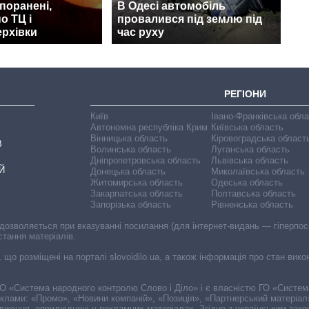
 поранені,
В Одесі автомобіль
о ТЦ і
провалився під землю під
ерхівки
час руху
РЕГІОНИ
Київ
Івано-Франківська обл
Автономна республіка Крим
Київська область
Вінницька область
Кіровоградська област
В
Волинська область
Луганська область
Дніпропетровська область
Львівська область
Й
Донецька область
Миколаївська область
Житомирська область
Одеська область
Закарпатська область
Полтавська область
Запорізька область
Рівненська область
 дозволяється при вказуванні посилання (для інтернет-видань — гіперпоси
стання матеріалів.
, що розміщені на порталі slovoidilo.ua, а також інформація про стан вик
і ГО «Система народного контролю Слово і Діло» і є власністю ГО «Систе
еклами: «Промо», «Новини компаній», «Позиція», «Партнерський матеріал
судження, оприлюднені у рекламних матеріалах. Згідно з українським зак