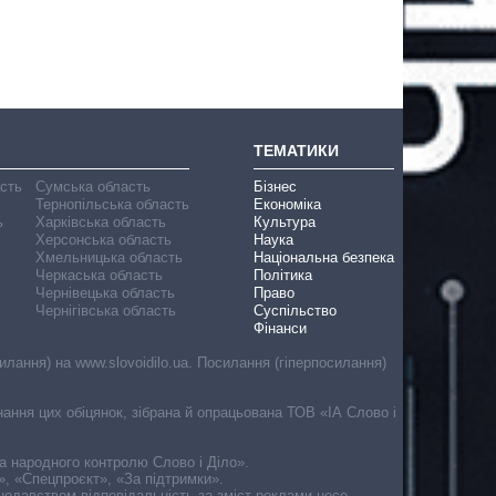
ТЕМАТИКИ
асть
Сумська область
Бізнес
Тернопільська область
Економіка
ь
Харківська область
Культура
Херсонська область
Наука
Хмельницька область
Національна безпека
Черкаська область
Політика
Чернівецька область
Право
Чернігівська область
Суспільство
Фінанси
лання) на www.slovoidilo.ua. Посилання (гіперпосилання)
онання цих обіцянок, зібрана й опрацьована ТОВ «ІА Слово і
ма народного контролю Слово і Діло».
», «Спецпроєкт», «За підтримки».
онодавством відповідальність за зміст реклами несе