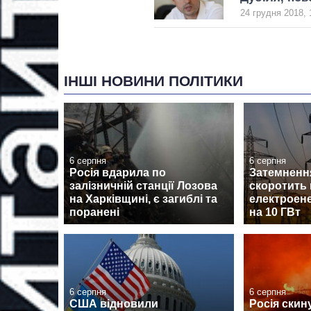
24 грудня 2018, 
ІНШІ НОВИНИ ПОЛІТИКИ
6 серпня
6 серпня
Росія вдарила по
Затемненн
залізничній станції Лозова
скоротить
на Харківщині, є загиблі та
електроене
поранені
на 10 ГВт
6 серпня
6 серпня
США відновили
Росія скин