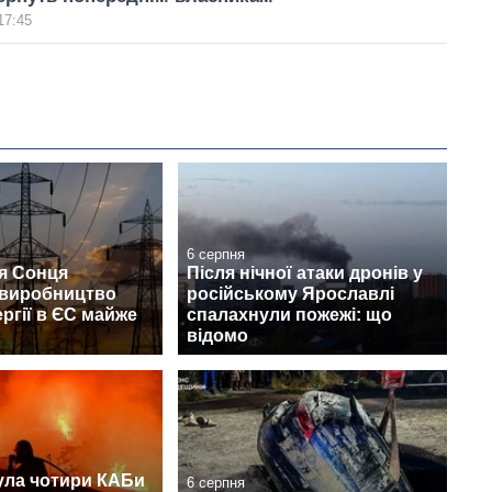
17:45
6 серпня
я Сонця
Після нічної атаки дронів у
 виробництво
російському Ярославлі
ргії в ЄС майже
спалахнули пожежі: що
відомо
ула чотири КАБи
6 серпня