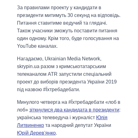
За правилами проекту у кандидати в
президенти митимуть 30 секунд на відповідь.
Питання ставитиме ведучий та глядачі.
Також учасники зможуть поставити питання
один одному. Крім того, буде голосування на
YouTube каналах.
Нагадаємо, Ukrainian Media Network,
skrypin.ua разом з кримськотатарським
телеканалом ATR запустили спеціальний
проект до виборів президента України 2019
під назвою #Їхтребадебати.
Минулого четверга на #Їхтребадебати «лоб в
лоб»
зіткнулися два кандидата в президенти
:
українська телеведуча і журналіст
Юлія
Литвиненко
та народний депутат України
Юрій Дерев'янко
.