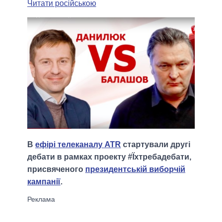
Читати російською
В
ефірі телеканалу ATR
стартували другі
дебати в рамках проекту #Їхтребадебати,
присвяченого
президентській виборчій
кампанії
.