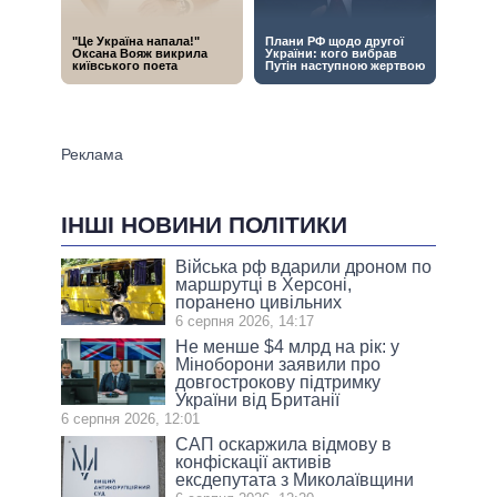
ІНШІ НОВИНИ ПОЛІТИКИ
Війська рф вдарили дроном по
маршрутці в Херсоні,
поранено цивільних
6 серпня 2026, 14:17
Не менше $4 млрд на рік: у
Міноборони заявили про
довгострокову підтримку
України від Британії
6 серпня 2026, 12:01
САП оскаржила відмову в
конфіскації активів
ексдепутата з Миколаївщини