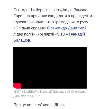
Сьогодні 14 березня, в студію до Романа
Скрипіна прийшли кандидати в президенти -
адвокат і координатор громадського руху
«Спільна справа»
Олександр Данилюк
і
лідер політичної партії «5.10.»
Геннадій
Балашов
.
#ЇХТРЕБАДЕБАТИ: Геннадій Балашов VS Олександр
Данилюк
skrypin.ua
Про це пише «Слово і Діло».