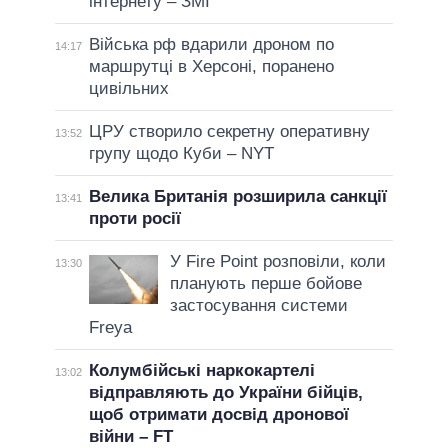
інтернету – ЗМІ
Війська рф вдарили дроном по
14:17
маршрутці в Херсоні, поранено
цивільних
ЦРУ створило секретну оперативну
13:52
групу щодо Куби – NYT
Велика Британія розширила санкції
13:41
проти росії
У Fire Point розповіли, коли
13:30
планують перше бойове
застосування системи
Freya
Колумбійські наркокартелі
13:02
відправляють до України бійців,
щоб отримати досвід дронової
війни – FT