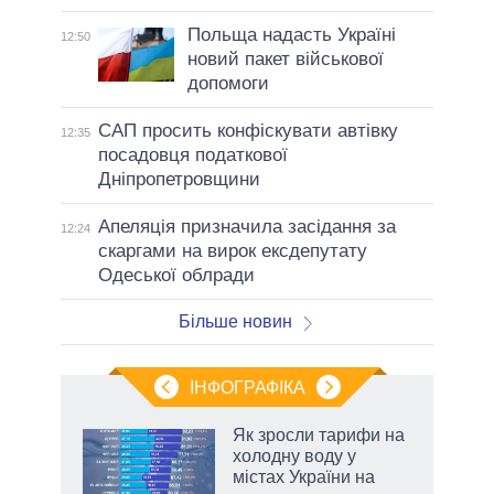
Польща надасть Україні
12:50
новий пакет військової
допомоги
САП просить конфіскувати автівку
12:35
посадовця податкової
Дніпропетровщини
Апеляція призначила засідання за
12:24
скаргами на вирок ексдепутату
Одеської облради
Більше новин
ІНФОГРАФІКА
Як зросли тарифи на
ладів
холодну воду у
містах України на