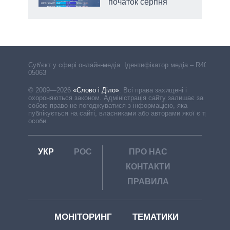
початок серпня
Cуб'єкт у сфері онлайн-медіа. Ідентифікатор медіа – R40-
05063
© 2009—2026
«Слово і Діло»
.
Всі права захищені і
охороняються законом. Адміністрація сайту залишає за
собою право не погоджуватися з інформацією, яка
публікується на сайті, власниками або авторами якої є треті
особи.
УКР
РОС
ПРО НАС
КОНТАКТИ
ПРАВИЛА
МОНІТОРИНГ
ТЕМАТИКИ