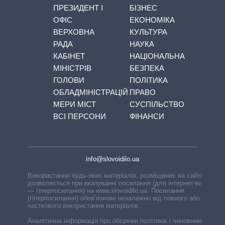
ПРЕЗИДЕНТ І
БІЗНЕС
ОФІС
ЕКОНОМІКА
ВЕРХОВНА
КУЛЬТУРА
РАДА
НАУКА
КАБІНЕТ
НАЦІОНАЛЬНА
МІНІСТРІВ
БЕЗПЕКА
ГОЛОВИ
ПОЛІТИКА
ОБЛАДМІНІСТРАЦІЙ
ПРАВО
МЕРИ МІСТ
СУСПІЛЬСТВО
ВСІ ПЕРСОНИ
ФІНАНСИ
info@slovoidilo.ua
Використання будь-яких матеріалів, розміщених на сайті,
дозволяється при вказуванні посилання (для інтернет-видань
— гіперпосилання) на www.slovoidilo.ua. Посилання
(гіперпосилання) обов’язкове незалежно від повного або
часткового використання матеріалів.
Аналітична інформація про обіцянки політиків і чиновників,