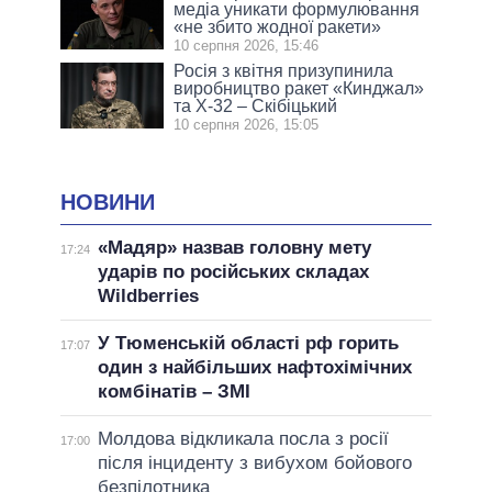
медіа уникати формулювання
«не збито жодної ракети»
10 серпня 2026, 15:46
Росія з квітня призупинила
виробництво ракет «Кинджал»
та Х-32 – Скібіцький
10 серпня 2026, 15:05
НОВИНИ
«Мадяр» назвав головну мету
17:24
ударів по російських складах
Wildberries
У Тюменській області рф горить
17:07
один з найбільших нафтохімічних
комбінатів – ЗМІ
Молдова відкликала посла з росії
17:00
після інциденту з вибухом бойового
безпілотника