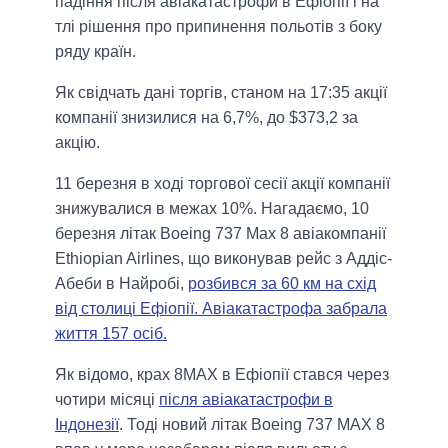
падіння після авіакатастрофи в Ефіопії і на
тлі рішення про припинення польотів з боку
ряду країн.
Як свідчать дані торгів, станом на 17:35 акції
компанії знизилися на 6,7%, до $373,2 за
акцію.
11 березня в ході торгової сесії акції компанії
знижувалися в межах 10%. Нагадаємо, 10
березня літак Boeing 737 Max 8 авіакомпанії
Ethiopian Airlines, що виконував рейс з Аддіс-
Абеби в Найробі,
розбився за 60 км на схід
від столиці Ефіопії. Авіакатастрофа забрала
життя 157 осіб.
Як відомо, крах 8МАХ в Ефіопії стався через
чотири місяці
після авіакатастрофи в
Індонезії
. Тоді новий літак Boeing 737 MAX 8