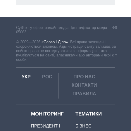
Cуб'єкт у сфері онлайн-медіа. Ідентифікатор медіа – R40-
05063
© 2009—2026
«Слово і Діло»
.
Всі права захищені і
охороняються законом. Адміністрація сайту залишає за
собою право не погоджуватися з інформацією, яка
публікується на сайті, власниками або авторами якої є треті
особи.
УКР
РОС
ПРО НАС
КОНТАКТИ
ПРАВИЛА
МОНІТОРИНГ
ТЕМАТИКИ
ПРЕЗИДЕНТ І
БІЗНЕС