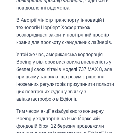
повітряний простір Франції
», - йдеться в
повідомленні відомства.
В Австрії міністр транспорту, інновацій і
технологій Норберт Хофер також
розпорядився закрити повітряний простір
країни для прольоту скандальних лайнерів.
У той же час, американська корпорація
Boeing у вівторок висловила впевненість у
безпеці своїх літаків моделі 737 MAX 8, але
при цьому заявила, що розуміє рішення
іноземних регуляторів призупинити польоти
цих повітряних суден у зв'язку з
авіакатастрофою в Ефіопії.
Тим часом акції авіабудівного концерну
Boeing у ході торгів на Нью-Йоркській
фондовій біржі 12 березня продовжили