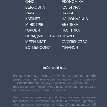
ОФІС
ЕКОНОМІКА
ВЕРХОВНА
КУЛЬТУРА
РАДА
НАУКА
КАБІНЕТ
НАЦІОНАЛЬНА
МІНІСТРІВ
БЕЗПЕКА
ГОЛОВИ
ПОЛІТИКА
ОБЛАДМІНІСТРАЦІЙ
ПРАВО
МЕРИ МІСТ
СУСПІЛЬСТВО
ВСІ ПЕРСОНИ
ФІНАНСИ
info@slovoidilo.ua
Використання будь-яких матеріалів, розміщених на сайті,
дозволяється при вказуванні посилання (для інтернет-видань
— гіперпосилання) на www.slovoidilo.ua. Посилання
(гіперпосилання) обов’язкове незалежно від повного або
часткового використання матеріалів.
Аналітична інформація про обіцянки політиків і чиновників,
що розміщені на порталі slovoidilo.ua, а також інформація про
стан виконання цих обіцянок, зібрана й опрацьована ТОВ «ІА