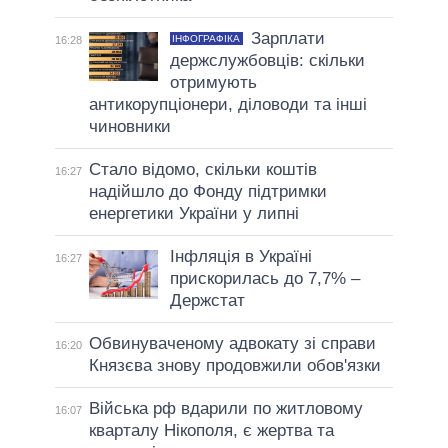
Зарплати
ІНФОГРАФІКА
16:28
держслужбовців: скільки
отримують
антикорупціонери, діловоди та інші
чиновники
Стало відомо, скільки коштів
16:27
надійшло до Фонду підтримки
енергетики України у липні
Інфляція в Україні
16:27
прискорилась до 7,7% –
Держстат
Обвинуваченому адвокату зі справи
16:20
Князєва знову продовжили обов'язки
Війська рф вдарили по житловому
16:07
кварталу Нікополя, є жертва та