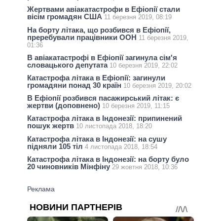
Жертвами авіакатастрофи в Ефіопії стали
вісім громадян США
11 березня 2019, 08:19
На борту літака, що розбився в Ефіопії,
преребували працівники ООН
11 березня 2019,
01:36
В авіакатастрофі в Ефіопії загинула сім'я
словацького депутата
10 березня 2019, 22:02
Катастрофа літака в Ефіопії: загинули
громадяни понад 30 країн
10 березня 2019, 20:02
В Ефіопії розбився пасажирський літак: є
жертви (доповнено)
10 березня 2019, 11:15
Катастрофа літака в Індонезії: припинений
пошук жертв
10 листопада 2018, 18:20
Катастрофа літака в Індонезії: на сушу
підняли 105 тіл
4 листопада 2018, 18:54
Катастрофа літака в Індонезії: на борту було
20 чиновників Мінфіну
29 жовтня 2018, 10:36