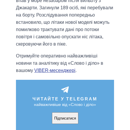
впав у море незабаром після вильоту з
Джакарти. Загинули 189 осіб, які перебували
на борту. Розслідування попередньо
встановило, що літаки нової моделі можуть
помилково трактувати дані про потоки
повітря і самовільно опускати ніс літака,
скеровуючи його в піке.
Отримуйте оперативно найважливіші
новини та аналітику від «Слово і діло» в
вашому
VIBER-месенджері
.
ЧИТАЙТЕ У TELEGRAM
найважливіше від «Слово і діло»
Підписатися