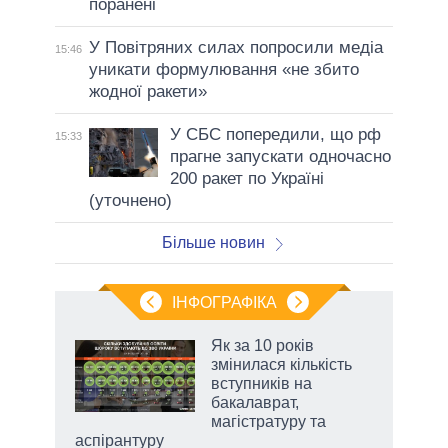
поранені
У Повітряних силах попросили медіа
15:46
уникати формулювання «не збито
жодної ракети»
У СБС попередили, що рф
15:33
прагне запускати одночасно
200 ракет по Україні
(уточнено)
Більше новин
ІНФОГРАФІКА
 5
Як за 10 років
вго
змінилася кількість
вступників на
бакалаврат,
магістратуру та
аспірантуру
чино