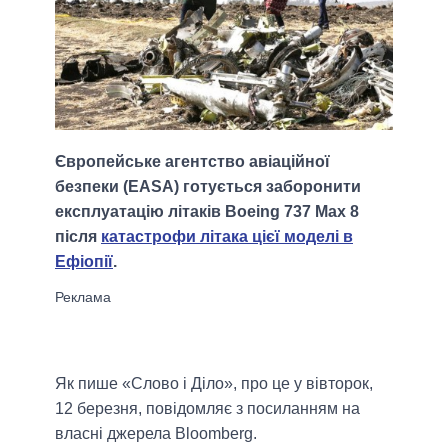
Європейське агентство авіаційної
безпеки (EASA) готується заборонити
експлуатацію літаків Boeing 737 Max 8
після
катастрофи літака цієї моделі в
Ефіопії
.
Як пише «Слово і Діло», про це у вівторок,
12 березня, повідомляє з посиланням на
власні джерела Bloomberg.