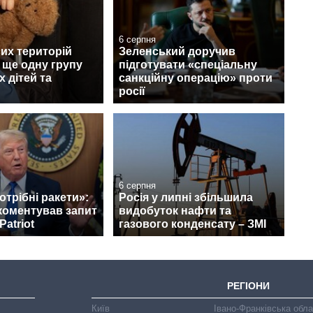
6 серпня
их територій
Зеленський доручив
 ще одну групу
підготувати «спеціальну
х дітей та
санкційну операцію» проти
росії
6 серпня
отрібні ракети»:
Росія у липні збільшила
коментував запит
видобуток нафти та
Patriot
газового конденсату – ЗМІ
РЕГІОНИ
Київ
Івано-Франківська обл