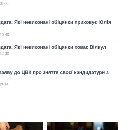
09:00
ата. Які невиконані обіцянки приховує Юлія
10:40
ата. Які невиконані обіцянки ховає Вілкул
12:30
заяву до ЦВК про зняття своєї кандидатури з
17:56