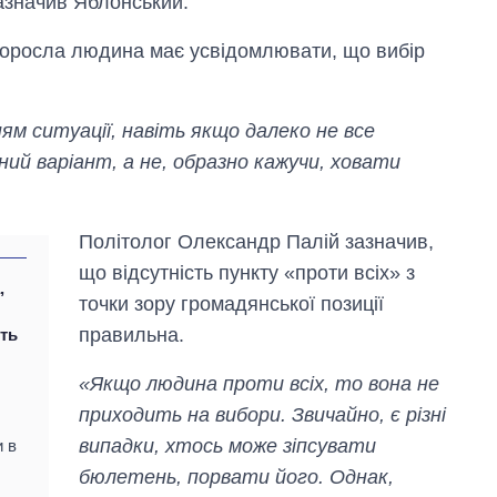
зазначив Яблонський.
доросла людина має усвідомлювати, що вибір
ням ситуації, навіть якщо далеко не все
й варіант, а не, образно кажучи, ховати
Політолог Олександр Палій зазначив,
що відсутність пункту «проти всіх» з
,
точки зору громадянської позиції
правильна.
ть
«Якщо людина проти всіх, то вона не
Скільки картоплі
приходить на вибори. Звичайно, є різні
вирощували в
Україні до і під час
випадки, хтось може зіпсувати
и в
великої війни
бюлетень, порвати його. Однак,