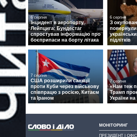
6 серпня
6 серпня
Інцидент в аеропорту
З окупован
Лейпцига: Бундестаг
повернули
спростував інформацію про
українськи
боєприпаси на борту літака
підлітків
7 серпня
США розширили санкції
7 серпня
проти Куби через військову
«Нам теж п
співпрацю з росією, Китаєм
Трамп про
та Іраном
України на 
МОНІТОРИНГ
ПРЕЗИДЕНТ І ОФІС