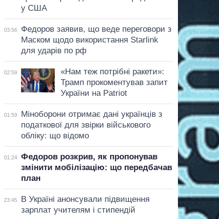
у США
Федоров заявив, що веде переговори з
03:56
Маском щодо використання Starlink
для ударів по рф
«Нам теж потрібні ракети»:
02:59
Трамп прокоментував запит
України на Patriot
Міноборони отримає дані українців з
01:59
податкової для звірки військового
обліку: що відомо
Федоров розкрив, як пропонував
01:24
змінити мобілізацію: що передбачав
план
В Україні анонсували підвищення
23:45
зарплат учителям і стипендій