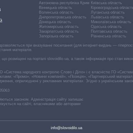
Автономна республіка Крим
Київська область
Вінницька область
Кіровоградська област
В
Волинська область
Луганська область
Дніпропетровська область
Львівська область
Й
Донецька область
Миколаївська область
Житомирська область
Одеська область
Закарпатська область
Полтавська область
Запорізька область
Рівненська область
 дозволяється при вказуванні посилання (для інтернет-видань — гіперпоси
стання матеріалів.
, що розміщені на порталі slovoidilo.ua, а також інформація про стан вик
і ГО «Система народного контролю Слово і Діло» і є власністю ГО «Систе
еклами: «Промо», «Новини компаній», «Позиція», «Партнерський матеріал
судження, оприлюднені у рекламних матеріалах. Згідно з українським зак
-05063
няються законом. Адміністрація сайту залишає
ікується на сайті, власниками або авторами
info@slovoidilo.ua