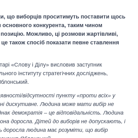
ки, що виборців проситимуть поставити щось
 основного конкурента, таким чином
позицію. Можливо, ці розмови жартівливі,
, це також спосіб показати певне ставлення
тарі «Слову і Ділу» висловив заступник
ьного інституту стратегічних досліджень,
Яблонський.
вності/відсутності пункту «проти всіх» у
і дискутивне. Людина може мати вибір не
днак демократія – це відповідальність. Людина
она доросла. Дітей до виборів не допускають, і
ь доросла людина має розуміти, що вибір