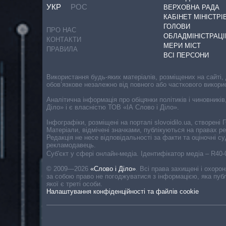
УКР
РОС
ВЕРХОВНА РАДА
КАБІНЕТ МІНІСТРІ
ГОЛОВИ
ПРО НАС
ОБЛАДМІНІСТРАЦІ
КОНТАКТИ
МЕРИ МІСТ
ПРАВИЛА
ВСІ ПЕРСОНИ
Використання будь-яких матеріалів, розміщених на сайті,
обов’язкове незалежно від повного або часткового викори
Аналітична інформація про обіцянки політиків і чиновників
Діло» і є власністю ТОВ «ІА Слово і Діло».
Інфографіки, розміщені на порталі slovoidilo.ua, створен
Матеріали, відмічені значками, публікуються на правах р
Редакція не несе відповідальності за факти та оціночні 
рекламодавець.
Cуб'єкт у сфері онлайн-медіа. Ідентифікатор медіа – R40
© 2009—2026
«Слово і Діло»
.
Всі права захищені і охоро
за собою право не погоджуватися з інформацією, яка публ
якої є треті особи.
Налаштування конфіденційності та файлів cookie