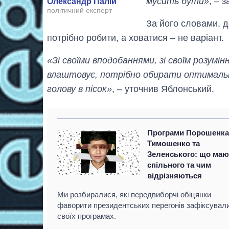
мусить бути»
, – 
Олександр Палій
політичний експерт
За його словами, 
потрібно робити, а ховатися – не варіант.
«Зі своїми вподобаннями, зі своїм розумін
влаштовує, потрібно обирати оптимальни
голову в пісок»
, – уточнив Яблонський.
Програми Порошенка
Тимошенко та
Зеленського: що маю
спільного та чим
відрізняються
Ми розбиралися, які передвиборчі обіцянки
фаворити президентських перегонів зафіксувал
своїх програмах.