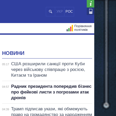
УКР
РОС
Порівняння
політиків
ЦІЙ
МЕРИ МІСТ
ВСІ ПЕРСОНИ
НОВИНИ
США розширили санкції проти Куби
05:17
через військову співпрацю з росією,
Китаєм та Іраном
Радник президента попередив бізнес
04:57
про фейкові листи з погрозами атак
дронів
Трамп підписав укази, які обмежують
04:39
право на громадянство за народженням