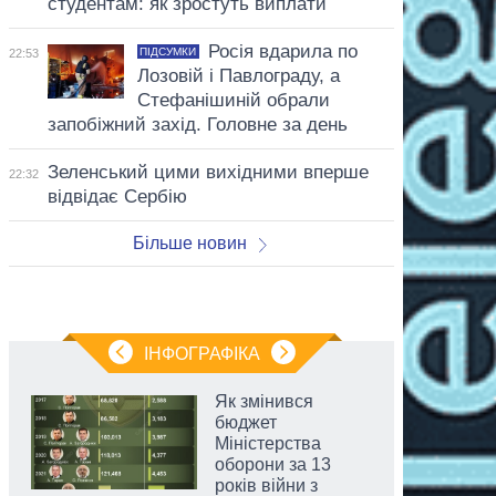
студентам: як зростуть виплати
Росія вдарила по
ПІДСУМКИ
22:53
Лозовій і Павлограду, а
Стефанішиній обрали
запобіжний захід. Головне за день
Зеленський цими вихідними вперше
22:32
відвідає Сербію
Більше новин
ІНФОГРАФІКА
Як змінився
бюджет
Міністерства
оборони за 13
років війни з