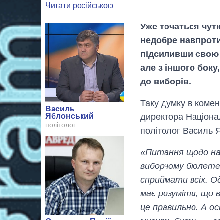
Читати російською
Уже точаться чут
недобре навпроти
підсиливши свою 
але з іншого боку
до виборів.
Таку думку в комен
Василь
Яблонський
директора Націонал
політолог
політолог Василь 
«Питання щодо ная
виборчому бюлетен
сприймати всіх. О
має розуміти, що в
це правильно. А ос