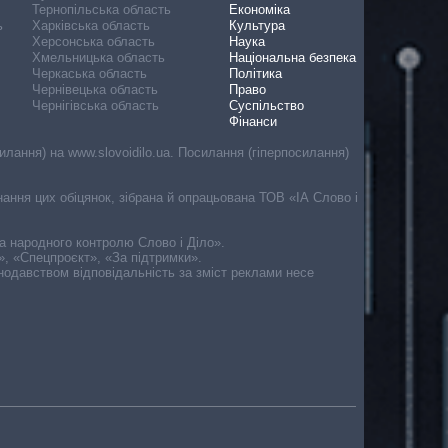
Тернопільська область
Економіка
ь
Харківська область
Культура
Херсонська область
Наука
Хмельницька область
Національна безпека
Черкаська область
Політика
Чернівецька область
Право
Чернігівська область
Суспільство
Фінанси
лання) на www.slovoidilo.ua. Посилання (гіперпосилання)
онання цих обіцянок, зібрана й опрацьована ТОВ «ІА Слово і
ма народного контролю Слово і Діло».
», «Спецпроєкт», «За підтримки».
онодавством відповідальність за зміст реклами несе