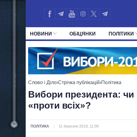
НОВИНИ
ОБIЦЯНКИ
ПОЛIТИКИ
УСІ ПОЛІТИКИ
ПРЕЗИДЕНТ І ОФ
Слово і Діло
›
Стрічка публікацій
›
Політика
Вибори президента: чи
«проти всіх»?
ПОЛІТИКА
11 березня 2019, 11:00