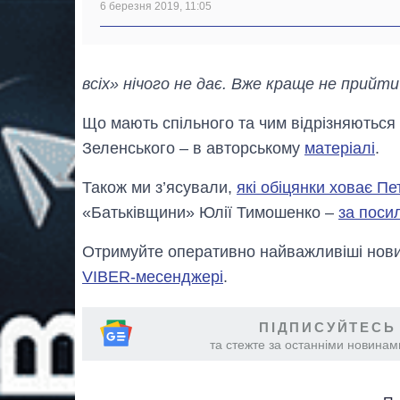
6 березня 2019, 11:05
всіх» нічого не дає. Вже краще не прийт
Що мають спільного та чим відрізняютьс
Зеленського – в авторському
матеріалі
.
Також ми з’ясували,
які обіцянки ховає П
«Батьківщини» Юлії Тимошенко –
за поси
Отримуйте оперативно найважливіші новин
VIBER-месенджері
.
ПІДПИСУЙТЕСЬ
та стежте за останніми новинами