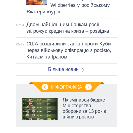
Wildberries у російському
Єкатеринбурзі
Двом найбільшим банкам росії
07:51
загрожує кредитна криза – розвідка
США розширили санкції проти Куби
05:17
через військову співпрацю з росією,
Китаєм та Іраном
Більше новин
ІНФОГРАФІКА
Як змінився бюджет
раїні
Міністерства
ої
оборони за 13 років
війни з росією