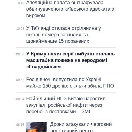
Апеляційна палата оштрафувала
10:10
обвинуваченого київського адвоката з
вироком
У Таїланді сталася стрілянина у
10:08
школі, семеро загиблих та
щонайменше 15 поранених
У Криму після серії вибухів сталась
09:58
масштабна пожежа на аеродромі
«Гвардійське»
Росія вночі випустила по Україні
09:32
майже 150 дронів: скільки збила ППО
Найбільший НПЗ Китаю наростив
08:54
закупівлі російської нафти через
перебої з поставками – ЗМІ
Дрони атакували черговий
08:16
логістичний центр