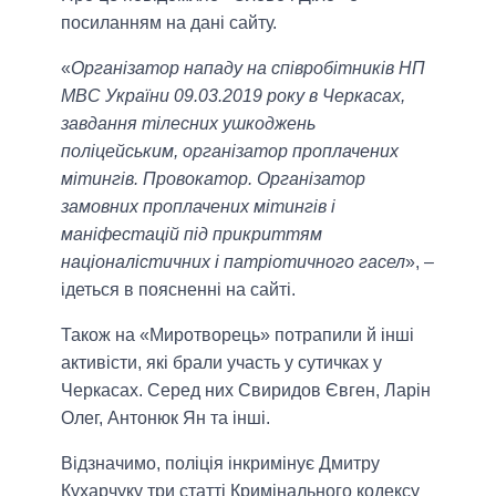
посиланням на дані сайту.
«
Організатор нападу на співробітників НП
МВС України 09.03.2019 року в Черкасах,
завдання тілесних ушкоджень
поліцейським, організатор проплачених
мітингів. Провокатор. Організатор
замовних проплачених мітингів і
маніфестацій під прикриттям
націоналістичних і патріотичного гасел
», –
ідеться в поясненні на сайті.
Також на «Миротворець» потрапили й інші
активісти, які брали участь у сутичках у
Черкасах. Серед них Свиридов Євген, Ларін
Олег, Антонюк Ян та інші.
Відзначимо, поліція інкримінує Дмитру
Кухарчуку три статті Кримінального кодексу