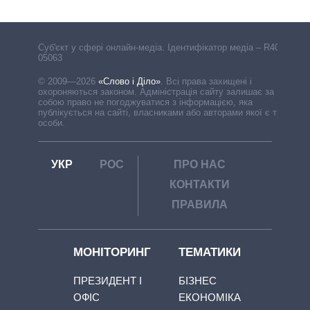
Cуб'єкт у сфері онлайн-медіа. Ідентифікатор медіа – R40-
05063
© 2009—2026
«Слово і Діло»
.
Всі права захищені і
охороняються законом. Адміністрація сайту залишає за
собою право не погоджуватися з інформацією, яка
публікується на сайті, власниками або авторами якої є треті
особи.
УКР
РОС
ПРО НАС
КОНТАКТИ
ПРАВИЛА
МОНІТОРИНГ
ТЕМАТИКИ
ПРЕЗИДЕНТ І
БІЗНЕС
ОФІС
ЕКОНОМІКА