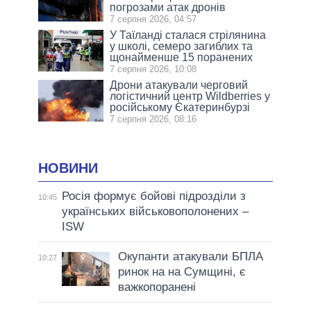
погрозами атак дронів
7 серпня 2026, 04:57
У Таїланді сталася стрілянина
у школі, семеро загиблих та
щонайменше 15 поранених
7 серпня 2026, 10:08
Дрони атакували черговий
логістичний центр Wildberries у
російському Єкатеринбурзі
7 серпня 2026, 08:16
НОВИНИ
Росія формує бойові підрозділи з
10:45
українських військовополонених –
ISW
Окупанти атакували БПЛА
10:27
ринок на на Сумщині, є
важкопоранені