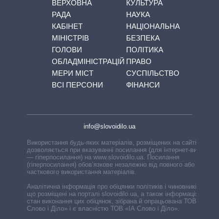
ВЕРХОВНА
КУЛЬТУРА
РАДА
НАУКА
КАБІНЕТ
НАЦІОНАЛЬНА
МІНІСТРІВ
БЕЗПЕКА
ГОЛОВИ
ПОЛІТИКА
ОБЛАДМІНІСТРАЦІЙ
ПРАВО
МЕРИ МІСТ
СУСПІЛЬСТВО
ВСІ ПЕРСОНИ
ФІНАНСИ
info@slovoidilo.ua
Використання будь-яких матеріалів, розміщених на сайті,
дозволяється при вказуванні посилання (для інтернет-видань
— гіперпосилання) на www.slovoidilo.ua. Посилання
(гіперпосилання) обов’язкове незалежно від повного або
часткового використання матеріалів.
Аналітична інформація про обіцянки політиків і чиновників,
що розміщені на порталі slovoidilo.ua, а також інформація про
стан виконання цих обіцянок, зібрана й опрацьована ТОВ «ІА
Слово і Діло» і є власністю ТОВ «ІА Слово і Діло».