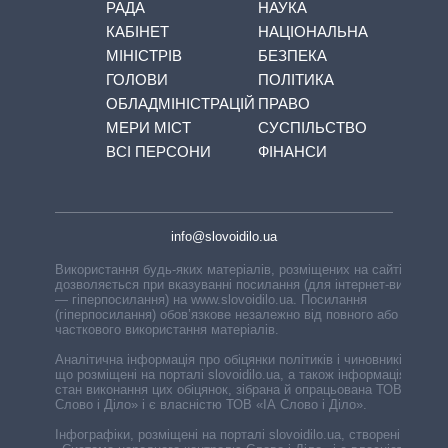
РАДА
НАУКА
КАБІНЕТ
НАЦІОНАЛЬНА
МІНІСТРІВ
БЕЗПЕКА
ГОЛОВИ
ПОЛІТИКА
ОБЛАДМІНІСТРАЦІЙ
ПРАВО
МЕРИ МІСТ
СУСПІЛЬСТВО
ВСІ ПЕРСОНИ
ФІНАНСИ
info@slovoidilo.ua
Використання будь-яких матеріалів, розміщених на сайті,
дозволяється при вказуванні посилання (для інтернет-видань
— гіперпосилання) на www.slovoidilo.ua. Посилання
(гіперпосилання) обов’язкове незалежно від повного або
часткового використання матеріалів.
Аналітична інформація про обіцянки політиків і чиновників,
що розміщені на порталі slovoidilo.ua, а також інформація про
стан виконання цих обіцянок, зібрана й опрацьована ТОВ «ІА
Слово і Діло» і є власністю ТОВ «ІА Слово і Діло».
Інфографіки, розміщені на порталі slovoidilo.ua, створені ГО