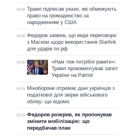
Трамп підписав укази, які обмежують
04:39
право на громадянство за
народженням у США
Федоров заявив, що веде переговори
03:56
з Маском щодо використання Starlink
для ударів по рф
«Нам теж потрібні ракети»:
02:59
Трамп прокоментував запит
України на Patriot
Міноборони отримає дані українців з
01:59
податкової для звірки військового
обліку: що відомо
Федоров розкрив, як пропонував
01:24
змінити мобілізацію: що
передбачав план