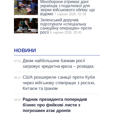
Міноборони отримає дані
українців з податкової для
звірки військового обліку: що
відомо
7 серпня 2026, 01:59
Зеленський доручив
підготувати «спеціальну
санкційну операцію» проти
росії
6 серпня 2026, 20:41
НОВИНИ
Двом найбільшим банкам росії
07:51
загрожує кредитна криза – розвідка
США розширили санкції проти Куби
05:17
через військову співпрацю з росією,
Китаєм та Іраном
Радник президента попередив
04:57
бізнес про фейкові листи з
погрозами атак дронів