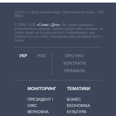
Cуб'єкт у сфері онлайн-медіа. Ідентифікатор медіа – R40-
05063
© 2009—2026
«Слово і Діло»
.
Всі права захищені і
охороняються законом. Адміністрація сайту залишає за
собою право не погоджуватися з інформацією, яка
публікується на сайті, власниками або авторами якої є треті
особи.
УКР
РОС
ПРО НАС
КОНТАКТИ
ПРАВИЛА
МОНІТОРИНГ
ТЕМАТИКИ
ПРЕЗИДЕНТ І
БІЗНЕС
ОФІС
ЕКОНОМІКА
ВЕРХОВНА
КУЛЬТУРА