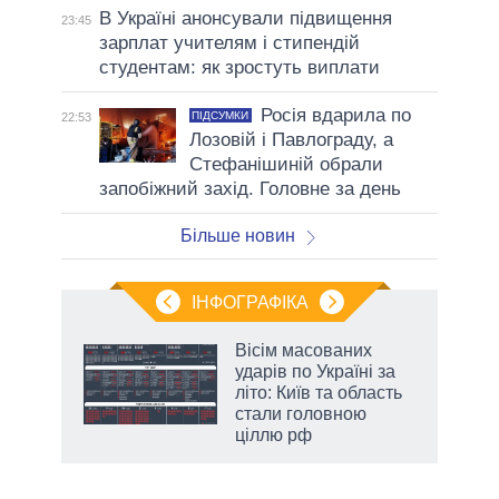
В Україні анонсували підвищення
23:45
зарплат учителям і стипендій
студентам: як зростуть виплати
Росія вдарила по
ПІДСУМКИ
22:53
Лозовій і Павлограду, а
Стефанішиній обрали
запобіжний захід. Головне за день
Більше новин
ІНФОГРАФІКА
Вісім масованих
раїні
ударів по Україні за
ої
літо: Київ та область
стали головною
ціллю рф
аспі