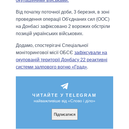
окупаційними військами.
Від початку поточної доби, 3 березня, в зоні
проведення операції Об'єднаних сил (ООС)
на Донбасі зафіксовано 2 ворожих обстріли
позицій українських військових.
Додамо, спостерігачі Спеціальної
моніторингової місії ОБСЄ
зафіксували на
окупованій території Донбасу 22 реактивні
системи залпового вогню «Град»
.
ЧИТАЙТЕ У TELEGRAM
найважливіше від «Слово і діло»
Підписатися