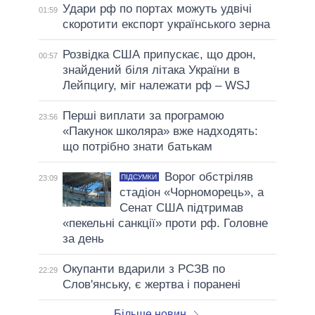
Удари рф по портах можуть удвічі
01:59
скоротити експорт українського зерна
Розвідка США припускає, що дрон,
00:57
знайдений біля літака України в
Лейпцигу, міг належати рф – WSJ
Перші виплати за програмою
23:56
«Пакунок школяра» вже надходять:
що потрібно знати батькам
Ворог обстріляв
ПІДСУМКИ
23:09
стадіон «Чорноморець», а
Сенат США підтримав
«пекельні санкції» проти рф. Головне
за день
Окупанти вдарили з РСЗВ по
22:29
Слов'янську, є жертва і поранені
Більше новин