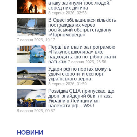
атаку загинули троє людей,
серед них дитина
8 серпня 2026, 02:53
В Одесі збільшилася кількість
постраждалих через
російський обстріл стадіону
«Чорноморець»
7 серпня 2026, 19:17
Перші виплати за програмою
«Пакунок школяра» вже
надходять: що потрібно знати
батькам
7 серпня 2026, 23:56
Удари рф по портах можуть
удвічі скоротити експорт
українського зерна
8 серпня 2026, 01:59
Розвідка США припускає, що
дрон, знайдений біля літака
України в Лейпцигу, міг
належати рф – WSJ
8 серпня 2026, 00:57
НОВИНИ