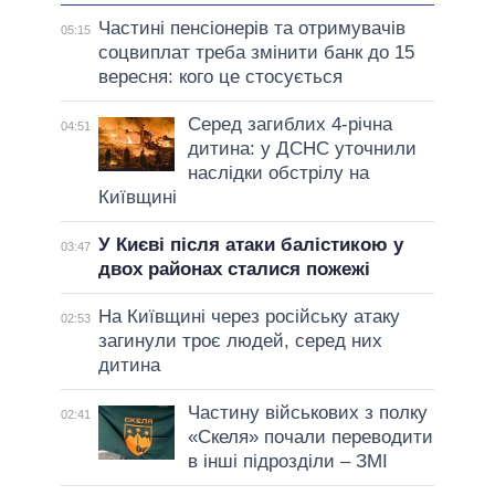
Частині пенсіонерів та отримувачів
05:15
соцвиплат треба змінити банк до 15
вересня: кого це стосується
Серед загиблих 4-річна
04:51
дитина: у ДСНС уточнили
наслідки обстрілу на
Київщині
У Києві після атаки балістикою у
03:47
двох районах сталися пожежі
На Київщині через російську атаку
02:53
загинули троє людей, серед них
дитина
Частину військових з полку
02:41
«Скеля» почали переводити
в інші підрозділи – ЗМІ