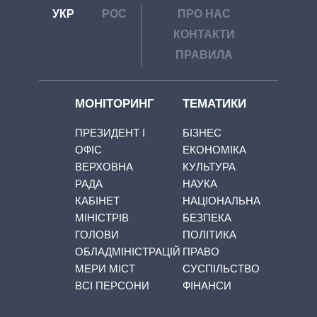
УКР
РОС
ПРО НАС
КОНТАКТИ
ПРАВИЛА
МОНІТОРИНГ
ТЕМАТИКИ
ПРЕЗИДЕНТ І
БІЗНЕС
ОФІС
ЕКОНОМІКА
ВЕРХОВНА
КУЛЬТУРА
РАДА
НАУКА
КАБІНЕТ
НАЦІОНАЛЬНА
МІНІСТРІВ
БЕЗПЕКА
ГОЛОВИ
ПОЛІТИКА
ОБЛАДМІНІСТРАЦІЙ
ПРАВО
МЕРИ МІСТ
СУСПІЛЬСТВО
ВСІ ПЕРСОНИ
ФІНАНСИ