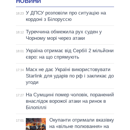
НОВИНИ
У ДПСУ розповіли про ситуацію на
18:23
кордоні з Білоруссю
Туреччина обмежила рух суден у
18:12
Чорному морі через атаки
Україна отримає від Сербії 2 мільйони
18:01
євро: на що спрямують
Маск не дає Україні використовувати
17:34
Starlink для ударів по рф і закликає до
угоди
На Сумщині помер чоловік, поранений
17:27
внаслідок ворожої атаки на ринок в
Білопіллі
Окупанти отримали вказівку
17:01
на «вільне полювання» на