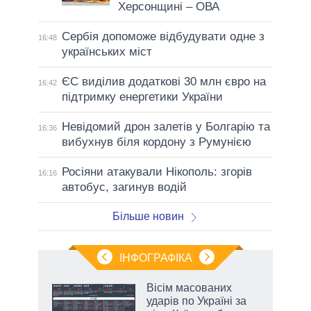
Херсонщині – ОВА
Сербія допоможе відбудувати одне з
16:48
українських міст
ЄС виділив додаткові 30 млн євро на
16:42
підтримку енергетики України
Невідомий дрон залетів у Болгарію та
16:36
вибухнув біля кордону з Румунією
Росіяни атакували Нікополь: згорів
16:16
автобус, загинув водій
Більше новин
ІНФОГРАФІКА
Вісім масованих
раїні
ударів по Україні за