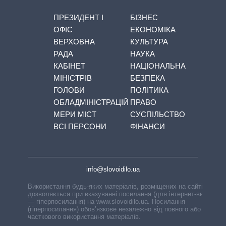
ПРЕЗИДЕНТ І
БІЗНЕС
ОФІС
ЕКОНОМІКА
ВЕРХОВНА
КУЛЬТУРА
РАДА
НАУКА
КАБІНЕТ
НАЦІОНАЛЬНА
МІНІСТРІВ
БЕЗПЕКА
ГОЛОВИ
ПОЛІТИКА
ОБЛАДМІНІСТРАЦІЙ
ПРАВО
МЕРИ МІСТ
СУСПІЛЬСТВО
ВСІ ПЕРСОНИ
ФІНАНСИ
info@slovoidilo.ua
Використання будь-яких матеріалів, розміщених на сайті,
дозволяється при вказуванні посилання (для інтернет-видань
— гіперпосилання) на www.slovoidilo.ua. Посилання
(гіперпосилання) обов’язкове незалежно від повного або
часткового використання матеріалів.