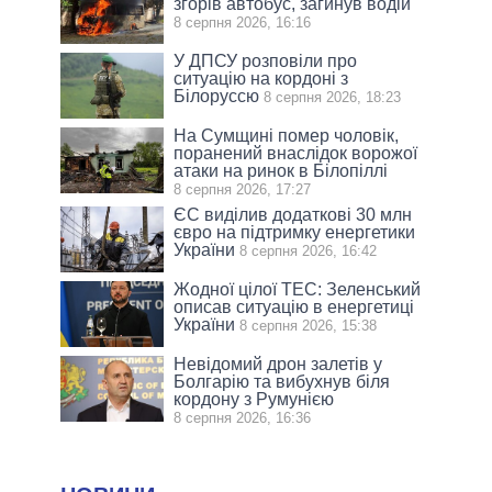
згорів автобус, загинув водій
8 серпня 2026, 16:16
У ДПСУ розповіли про
ситуацію на кордоні з
Білоруссю
8 серпня 2026, 18:23
На Сумщині помер чоловік,
поранений внаслідок ворожої
атаки на ринок в Білопіллі
8 серпня 2026, 17:27
ЄС виділив додаткові 30 млн
євро на підтримку енергетики
України
8 серпня 2026, 16:42
Жодної цілої ТЕС: Зеленський
описав ситуацію в енергетиці
України
8 серпня 2026, 15:38
Невідомий дрон залетів у
Болгарію та вибухнув біля
кордону з Румунією
8 серпня 2026, 16:36