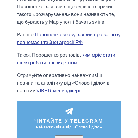
Порошенко зазначив, що однією із причин
такого «розчарування» вони називають те,
що бувають у Маріуполі і бачать зміни.
Раніше
Порошенко знову заявив про загрозу
повномасштабної агресії РФ
.
Також Порошенко розповів,
ким мріє стати
після роботи президентом
.
Отримуйте оперативно найважливіші
новини та аналітику від «Слово і діло» в
вашому
VIBER-месенджері
.
ЧИТАЙТЕ У TELEGRAM
найважливіше від «Слово і діло»