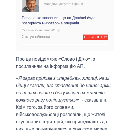
Народний депутат України
Порошенко запевнив, що на Донбасі буде
розгорнута миротворча операція
Сказано 22 червня 2018 р.
Статус обіцянки:
НЕ ВИКОНАНО
Про це повідомляє «Слово і Діло», з
посиланням на інформацію АП.
«
Я зараз приїхав з «передка». Хлопці, наші
бійці сказали, що ставлення до нашої армії,
до наших воїнів із боку місцевих жителів
кожного разу поліпшується
», - сказав він.
Крім того, за його словами,
військовослужбовці розповіли, що жителі
окупованих територій, які приїжджають до
них, вже розчарувалися в «русском мире».