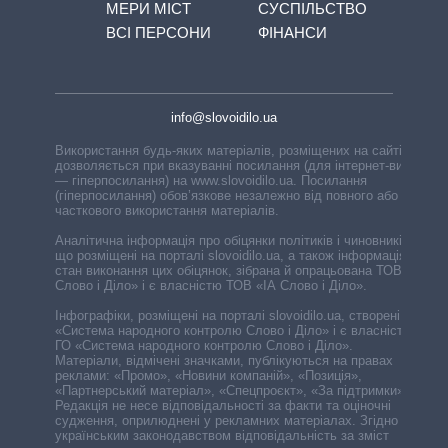
МЕРИ МІСТ
СУСПІЛЬСТВО
ВСІ ПЕРСОНИ
ФІНАНСИ
info@slovoidilo.ua
Використання будь-яких матеріалів, розміщених на сайті,
дозволяється при вказуванні посилання (для інтернет-видань
— гіперпосилання) на www.slovoidilo.ua. Посилання
(гіперпосилання) обов’язкове незалежно від повного або
часткового використання матеріалів.
Аналітична інформація про обіцянки політиків і чиновників,
що розміщені на порталі slovoidilo.ua, а також інформація про
стан виконання цих обіцянок, зібрана й опрацьована ТОВ «ІА
Слово і Діло» і є власністю ТОВ «ІА Слово і Діло».
Інфографіки, розміщені на порталі slovoidilo.ua, створені ГО
«Система народного контролю Слово і Діло» і є власністю
ГО «Система народного контролю Слово і Діло».
Матеріали, відмічені значками, публікуються на правах
реклами: «Промо», «Новини компаній», «Позиція»,
«Партнерський матеріал», «Спецпроєкт», «За підтримки».
Редакція не несе відповідальності за факти та оціночні
судження, оприлюднені у рекламних матеріалах. Згідно з
українським законодавством відповідальність за зміст