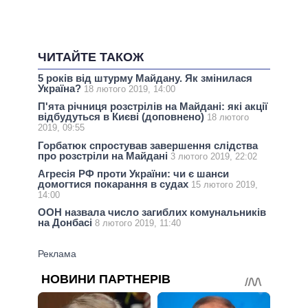
ЧИТАЙТЕ ТАКОЖ
5 років від штурму Майдану. Як змінилася
Україна?
18 лютого 2019, 14:00
П'ята річниця розстрілів на Майдані: які акції
відбудуться в Києві (доповнено)
18 лютого
2019, 09:55
Горбатюк спростував завершення слідства
про розстріли на Майдані
3 лютого 2019, 22:02
Агресія РФ проти України: чи є шанси
домогтися покарання в судах
15 лютого 2019,
14:00
ООН назвала число загиблих комунальників
на Донбасі
8 лютого 2019, 11:40