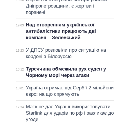
Дніпропетровщини, є жертви і
поранені
Над створенням української
19:03
антибалістики працюють дві
компанії – Зеленський
У ДПСУ розповіли про ситуацію на
18:23
кордоні з Білоруссю
Туреччина обмежила рух суден у
18:12
Чорному морі через атаки
Україна отримає від Сербії 2 мільйони
18:01
євро: на що спрямують
Маск не дає Україні використовувати
17:34
Starlink для ударів по рф і закликає до
угоди