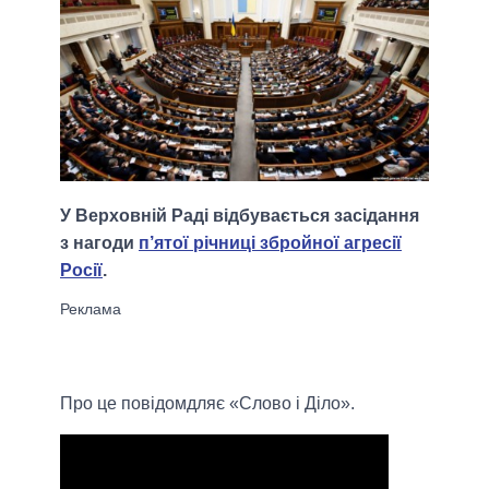
У Верховній Раді відбувається засідання
з нагоди
п’ятої річниці збройної агресії
Росії
.
Про це повідомдляє «Слово і Діло».