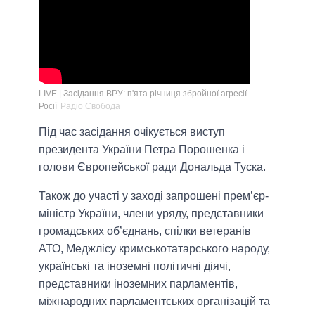
LIVE | Засідання ВРУ: п'ята річниця збройної агресії
Росії
Радіо Свобода
Під час засідання очікується виступ
президента України Петра Порошенка і
голови Європейської ради Дональда Туска.
Також до участі у заході запрошені прем’єр-
міністр України, члени уряду, представники
громадських об’єднань, спілки ветеранів
АТО, Меджлісу кримськотатарського народу,
українські та іноземні політичні діячі,
представники іноземних парламентів,
міжнародних парламентських організацій та