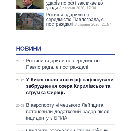
ударів по рф і закликає до
угоди
8 серпня 2026, 17:34
Росіяни вдарили по
середмістю Павлограда, є
постраждалі
8 серпня 2026, 21:57
НОВИНИ
Росіяни вдарили по середмістю
21:57
Павлограда, є постраждалі
У Києві після атаки рф зафіксували
21:12
забруднення озера Кирилівське та
струмка Сирець
В аеропорту німецького Лейпцига
20:08
встановили додатковий радар після
інциденту з БПЛА
Окупанти атакували чотири райони
19:36