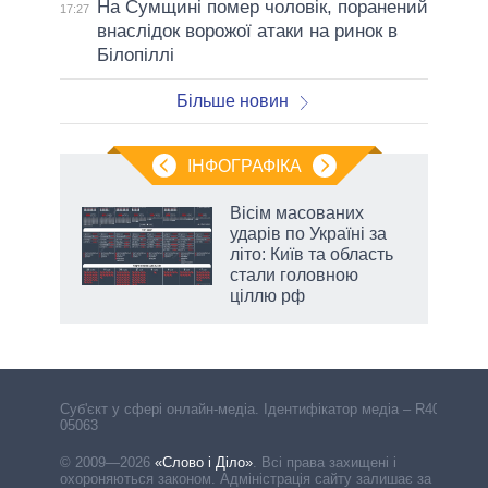
На Сумщині помер чоловік, поранений
17:27
внаслідок ворожої атаки на ринок в
Білопіллі
Більше новин
ІНФОГРАФІКА
Вісім масованих
раїні
ударів по Україні за
ої
літо: Київ та область
стали головною
ціллю рф
аспі
Cуб'єкт у сфері онлайн-медіа. Ідентифікатор медіа – R40-
05063
© 2009—2026
«Слово і Діло»
.
Всі права захищені і
охороняються законом. Адміністрація сайту залишає за