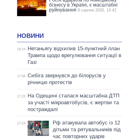
бізнесу в Україні, є масштабні
руйнування
9 серпня 2026, 14:42
НОВИНИ
Нетаньягу відхилив 15-пунктний план
18:24
Трампа щодо врегулювання ситуації в
Газі
Сибіга звернувся до білорусів у
17:56
річницю протестів
На Одещині сталася масштабна ДТП
17:23
за участі мікроавтобусів, є жертви та
постраждалі
Рф атакувала автобус із 12
17:19
дітьми та рятувальників під
час повторних ударів