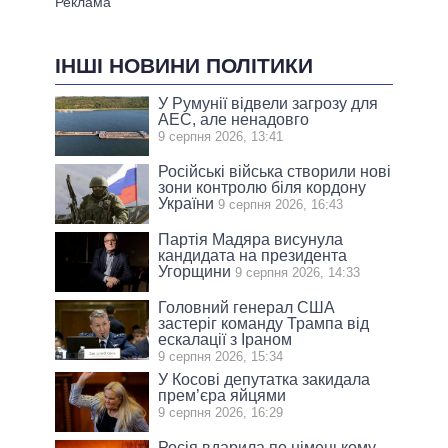
ІНШІ НОВИНИ ПОЛІТИКИ
У Румунії відвели загрозу для
АЕС, але ненадовго
9 серпня 2026, 13:41
Російські війська створили нові
зони контролю біля кордону
України
9 серпня 2026, 16:43
Партія Мадяра висунула
кандидата на президента
Угорщини
9 серпня 2026, 14:33
Головний генерал США
застеріг команду Трампа від
ескалації з Іраном
9 серпня 2026, 15:34
У Косові депутатка закидала
прем’єра яйцями
9 серпня 2026, 16:29
Росія вдарила по німецькому