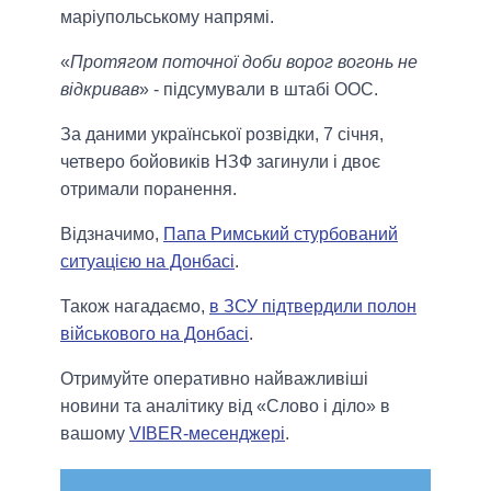
маріупольському напрямі.
«
Протягом поточної доби ворог вогонь не
відкривав
» - підсумували в штабі ООС.
За даними української розвідки, 7 січня,
четверо бойовиків НЗФ загинули і двоє
отримали поранення.
Відзначимо,
Папа Римський стурбований
ситуацією на Донбасі
.
Також нагадаємо,
в ЗСУ підтвердили полон
військового на Донбасі
.
Отримуйте оперативно найважливіші
новини та аналітику від «Слово і діло» в
вашому
VIBER-месенджері
.