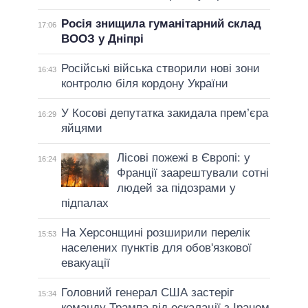
Росія знищила гуманітарний склад
17:06
ВООЗ у Дніпрі
Російські війська створили нові зони
16:43
контролю біля кордону України
У Косові депутатка закидала прем’єра
16:29
яйцями
Лісові пожежі в Європі: у
16:24
Франції заарештували сотні
людей за підозрами у
підпалах
На Херсонщині розширили перелік
15:53
населених пунктів для обов'язкової
евакуації
Головний генерал США застеріг
15:34
команду Трампа від ескалації з Іраном