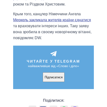
роком та Різдвом Христовим.
Крым того, канцлер Німеччини Ангела
Меркель закликала жителів країни єднатися
та враховувати інтереси інших. Таку заяву
вона зробила в своєму новорічному вітанні,
повідомляє DW.
ЧИТАЙТЕ У TELEGRAM
найважливіше від «Слово і діло»
Підписатися
Поділитися: