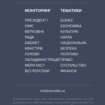
МОНІТОРИНГ
ТЕМАТИКИ
ПРЕЗИДЕНТ І
БІЗНЕС
ОФІС
ЕКОНОМІКА
ВЕРХОВНА
КУЛЬТУРА
РАДА
НАУКА
КАБІНЕТ
НАЦІОНАЛЬНА
МІНІСТРІВ
БЕЗПЕКА
ГОЛОВИ
ПОЛІТИКА
ОБЛАДМІНІСТРАЦІЙ
ПРАВО
МЕРИ МІСТ
СУСПІЛЬСТВО
ВСІ ПЕРСОНИ
ФІНАНСИ
info@slovoidilo.ua
Використання будь-яких матеріалів, розміщених на сайті,
дозволяється при вказуванні посилання (для інтернет-видань