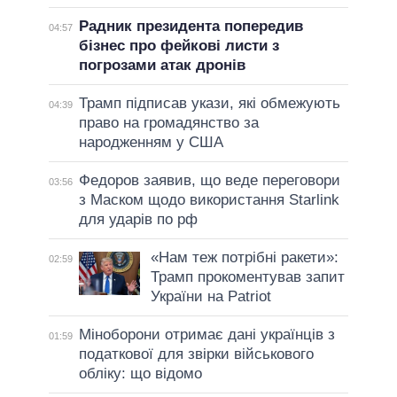
Радник президента попередив
04:57
бізнес про фейкові листи з
погрозами атак дронів
Трамп підписав укази, які обмежують
04:39
право на громадянство за
народженням у США
Федоров заявив, що веде переговори
03:56
з Маском щодо використання Starlink
для ударів по рф
«Нам теж потрібні ракети»:
02:59
Трамп прокоментував запит
України на Patriot
Міноборони отримає дані українців з
01:59
податкової для звірки військового
обліку: що відомо