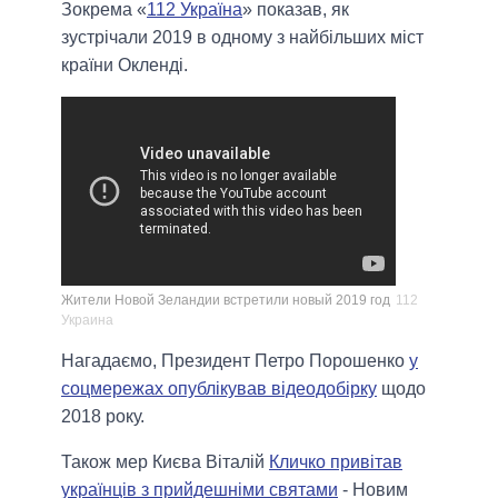
Зокрема «
112 Україна
» показав, як
зустрічали 2019 в одному з найбільших міст
країни Окленді.
Жители Новой Зеландии встретили новый 2019 год
112
Украина
Нагадаємо, Президент Петро Порошенко
у
соцмережах опублікував відеодобірку
щодо
2018 року.
Також мер Києва Віталій
Кличко привітав
українців з прийдешніми святами
- Новим