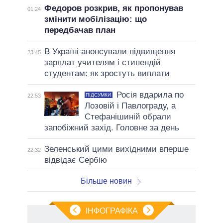
Федоров розкрив, як пропонував
01:24
змінити мобілізацію: що
передбачав план
В Україні анонсували підвищення
23:45
зарплат учителям і стипендій
студентам: як зростуть виплати
Росія вдарила по
ПІДСУМКИ
22:53
Лозовій і Павлограду, а
Стефанішиній обрали
запобіжний захід. Головне за день
Зеленський цими вихідними вперше
22:32
відвідає Сербію
Більше новин
ІНФОГРАФІКА