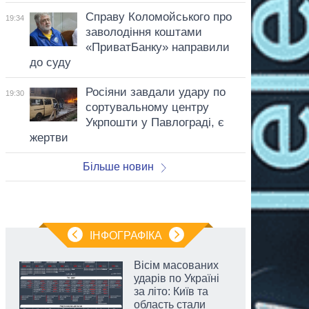
Справу Коломойського про
19:34
заволодіння коштами
«ПриватБанку» направили
до суду
Росіяни завдали удару по
19:30
сортувальному центру
Укрпошти у Павлограді, є
жертви
Більше новин
ІНФОГРАФІКА
Вісім масованих
ударів по Україні
за літо: Київ та
область стали