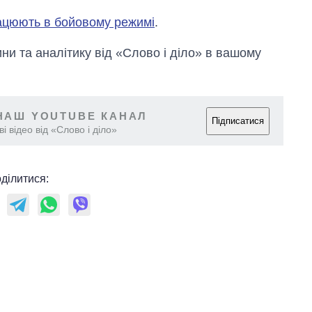
рацюють в бойовому режимі
.
и та аналітику від «Слово і діло» в вашому
НАШ YOUTUBE КАНАЛ
Підписатися
і відео від «Слово і діло»
ділитися: