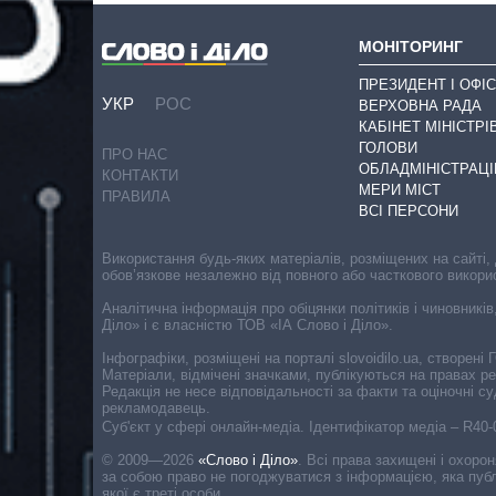
МОНІТОРИНГ
ПРЕЗИДЕНТ І ОФІС
УКР
РОС
ВЕРХОВНА РАДА
КАБІНЕТ МІНІСТРІ
ГОЛОВИ
ПРО НАС
ОБЛАДМІНІСТРАЦІ
КОНТАКТИ
МЕРИ МІСТ
ПРАВИЛА
ВСІ ПЕРСОНИ
Використання будь-яких матеріалів, розміщених на сайті,
обов’язкове незалежно від повного або часткового викори
Аналітична інформація про обіцянки політиків і чиновників
Діло» і є власністю ТОВ «ІА Слово і Діло».
Інфографіки, розміщені на порталі slovoidilo.ua, створен
Матеріали, відмічені значками, публікуються на правах р
Редакція не несе відповідальності за факти та оціночні 
рекламодавець.
Cуб'єкт у сфері онлайн-медіа. Ідентифікатор медіа – R40
© 2009—2026
«Слово і Діло»
.
Всі права захищені і охоро
за собою право не погоджуватися з інформацією, яка публ
якої є треті особи.