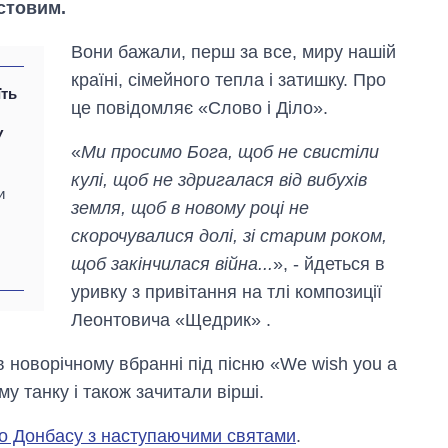
истовим.
Вони бажали, перш за все, миру нашій
країні, сімейного тепла і затишку. Про
їть
це повідомляє «Слово і Діло».
У
«
Ми просимо Бога, щоб не свистіли
кулі, щоб не здригалася від вибухів
и
земля, щоб в новому році не
скорочувалися долі, зі старим роком,
щоб закінчилася війна...
», - йдеться в
уривку з привітання на тлі композиції
Леонтовича «Щедрик» .
 новорічному вбранні під пісню «We wish you a
Як зросли тарифи
у танку і також зачитали вірші.
на холодну воду у
містах України на
го Донбасу з наступаючими святами
.
початок серпня