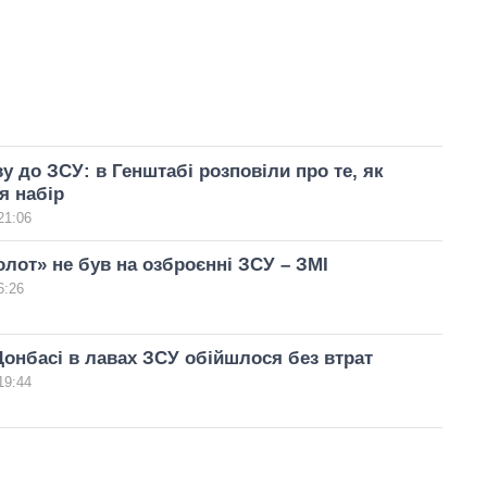
у до ЗСУ: в Генштабі розповіли про те, як
я набір
21:06
лот» не був на озброєнні ЗСУ – ЗМІ
6:26
Донбасі в лавах ЗСУ обійшлося без втрат
19:44