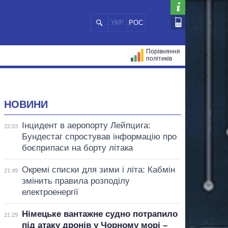
УКР
РОС
Порівняння
політиків
ЦІЙ
МЕРИ МІСТ
ВСІ ПЕРСОНИ
НОВИНИ
Інцидент в аеропорту Лейпцига:
22:03
Бундестаг спростував інформацію про
боєприпаси на борту літака
Окремі списки для зими і літа: Кабмін
21:49
змінить правила розподілу
електроенергії
Німецьке вантажне судно потрапило
21:29
під атаку дронів у Чорному морі –