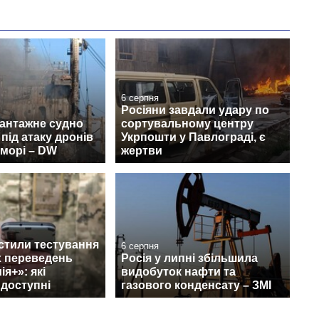
6 серпня
Росіяни завдали удару по
вантажне судно
сортувальному центру
під атаку дронів
Укрпошти у Павлограді, є
морі – DW
жертви
стили тестування
6 серпня
 переведень
Росія у липні збільшила
я+»: які
видобуток нафти та
 доступні
газового конденсату – ЗМІ