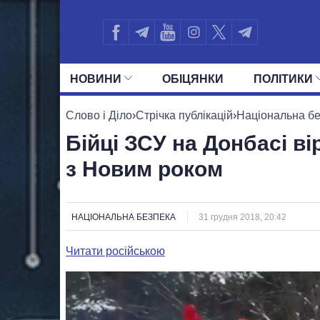
НОВИНИ
ОБIЦЯНКИ
ПОЛIТИКИ
УСІ ПОЛІТИКИ
ПРЕЗИДЕНТ І ОФ
Слово і Діло
›
Стрічка публікацій
›
Національна б
Бійці ЗСУ на Донбасі в
з Новим роком
НАЦІОНАЛЬНА БЕЗПЕКА
31 грудня 2018, 20:42
Читати російською