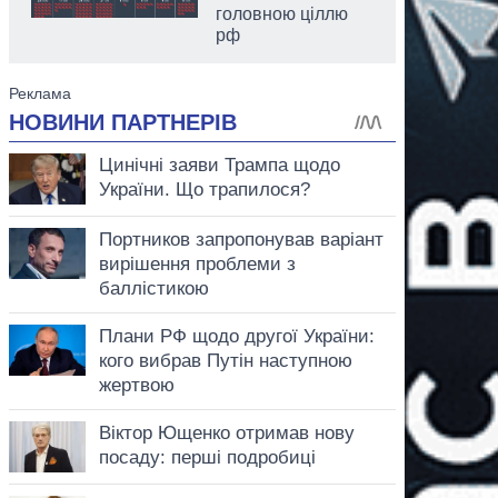
головною ціллю
рф