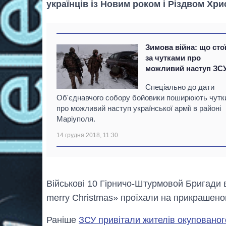
українців із Новим роком і Різдвом Хр
Зимова війна: що сто
за чутками про
можливий наступ ЗС
Спеціально до дати
Об'єднавчого собору бойовики поширюють чутк
про можливий наступ української армії в районі
Маріуполя.
14 грудня 2018, 11:30
Військові 10 Гірничо-Штурмовой Бригади в
merry Christmas» проїхали на прикрашеном
Раніше
ЗСУ привітали жителів окуповано