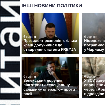
ІНШІ НОВИНИ ПОЛІТИКИ
6 серпня
6 серпня
Президент розповів, скільки
Німецьке 
країн долучилися до
потрапило 
створення системи FREYJA
у Чорному 
6 серпня
6 серпня
Зеленський доручив
У ЗСУ запу
підготувати «спеціальну
спрощених
санкційну операцію» проти
через «Армі
росії
підрозділи