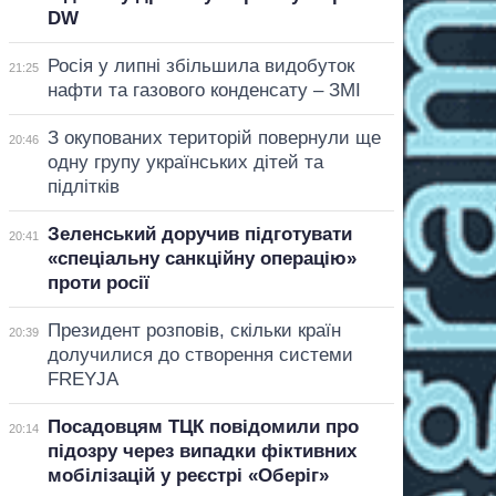
DW
Росія у липні збільшила видобуток
21:25
нафти та газового конденсату – ЗМІ
З окупованих територій повернули ще
20:46
одну групу українських дітей та
підлітків
Зеленський доручив підготувати
20:41
«спеціальну санкційну операцію»
проти росії
Президент розповів, скільки країн
20:39
долучилися до створення системи
FREYJA
Посадовцям ТЦК повідомили про
20:14
підозру через випадки фіктивних
мобілізацій у реєстрі «Оберіг»