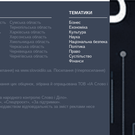
ТЕМАТИКИ
асть
Сумська область
Бізнес
Тернопільська область
Економіка
ь
Харківська область
Культура
Херсонська область
Наука
Хмельницька область
Національна безпека
Черкаська область
Політика
Чернівецька область
Право
Чернігівська область
Суспільство
Фінанси
лання) на www.slovoidilo.ua. Посилання (гіперпосилання)
онання цих обіцянок, зібрана й опрацьована ТОВ «ІА Слово і
ма народного контролю Слово і Діло».
», «Спецпроєкт», «За підтримки».
онодавством відповідальність за зміст реклами несе