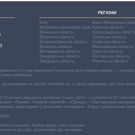
РЕГІОНИ
Київ
Івано-Франківська обл
Автономна республіка Крим
Київська область
Вінницька область
Кіровоградська област
В
Волинська область
Луганська область
Дніпропетровська область
Львівська область
Й
Донецька область
Миколаївська область
Житомирська область
Одеська область
Закарпатська область
Полтавська область
Запорізька область
Рівненська область
 дозволяється при вказуванні посилання (для інтернет-видань — гіперпоси
стання матеріалів.
, що розміщені на порталі slovoidilo.ua, а також інформація про стан вик
і ГО «Система народного контролю Слово і Діло» і є власністю ГО «Систе
еклами: «Промо», «Новини компаній», «Позиція», «Партнерський матеріал
судження, оприлюднені у рекламних матеріалах. Згідно з українським зак
-05063
няються законом. Адміністрація сайту залишає
ікується на сайті, власниками або авторами