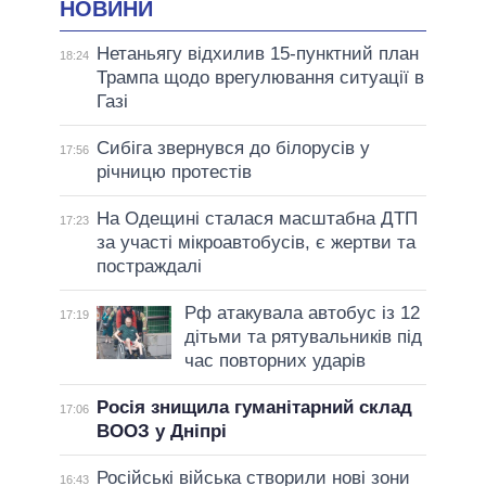
НОВИНИ
Нетаньягу відхилив 15-пунктний план
18:24
Трампа щодо врегулювання ситуації в
Газі
Сибіга звернувся до білорусів у
17:56
річницю протестів
На Одещині сталася масштабна ДТП
17:23
за участі мікроавтобусів, є жертви та
постраждалі
Рф атакувала автобус із 12
17:19
дітьми та рятувальників під
час повторних ударів
Росія знищила гуманітарний склад
17:06
ВООЗ у Дніпрі
Російські війська створили нові зони
16:43