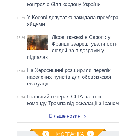
контролю біля кордону України
У Косові депутатка закидала прем’єра
16:29
яйцями
Лісові пожежі в Європі: у
16:24
Франції заарештували сотні
людей за підозрами у
підпалах
На Херсонщині розширили перелік
15:53
населених пунктів для обов'язкової
евакуації
Головний генерал США застеріг
15:34
команду Трампа від ескалації з Іраном
Більше новин
ІНФОГРАФІКА