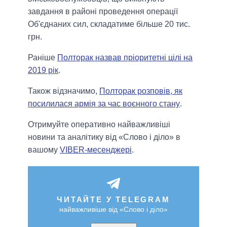
завдання в районі проведення операції
Об'єднаних сил, складатиме більше 20 тис.
грн.
Раніше
Полторак назвав пріоритетні цілі на
2019 рік
.
Також відзначимо,
Полторак розповів, як
посилилася армія за час воєнного стану
.
Отримуйте оперативно найважливіші
новини та аналітику від «Слово і діло» в
вашому
VIBER-месенджері
.
ЧИТАЙТЕ У TELEGRAM
найважливіше від «Слово і діло»