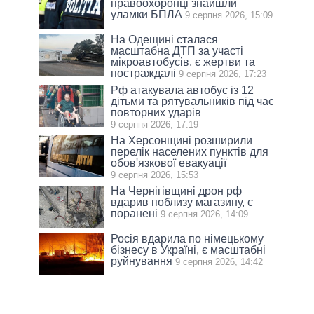
правоохоронці знайшли
уламки БПЛА
9 серпня 2026, 15:09
На Одещині сталася
масштабна ДТП за участі
мікроавтобусів, є жертви та
постраждалі
9 серпня 2026, 17:23
Рф атакувала автобус із 12
дітьми та рятувальників під час
повторних ударів
9 серпня 2026, 17:19
На Херсонщині розширили
перелік населених пунктів для
обов'язкової евакуації
9 серпня 2026, 15:53
На Чернігівщині дрон рф
вдарив поблизу магазину, є
поранені
9 серпня 2026, 14:09
Росія вдарила по німецькому
бізнесу в Україні, є масштабні
руйнування
9 серпня 2026, 14:42