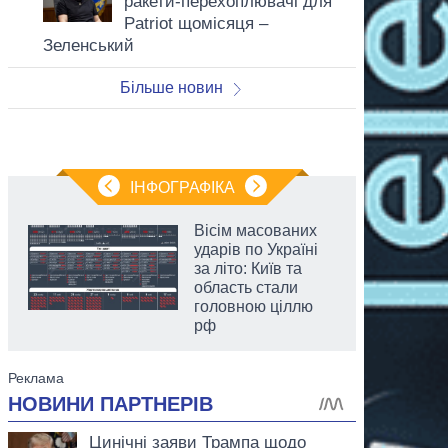
ракети-перехоплювачі для
Patriot щомісяця –
Зеленський
Більше новин
ІНФОГРАФІКА
Вісім масованих
ударів по Україні
за літо: Київ та
область стали
головною ціллю
рф