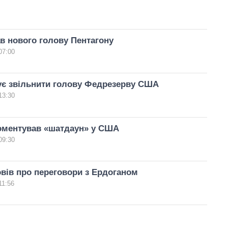
в нового голову Пентагону
07:00
ує звільнити голову Федрезерву США
13:30
оментував «шатдаун» у США
09:30
вів про переговори з Ердоганом
11:56