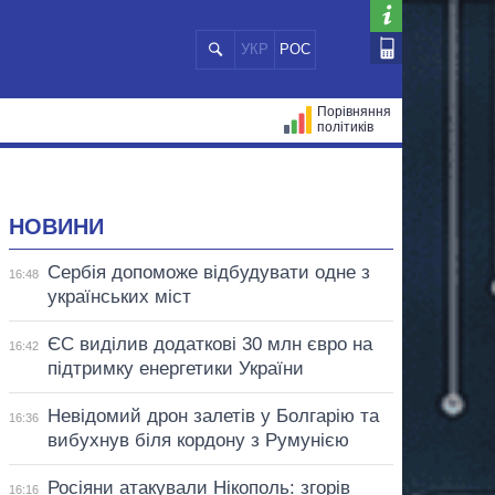
УКР
РОС
Порівняння
політиків
ЦІЙ
МЕРИ МІСТ
ВСІ ПЕРСОНИ
НОВИНИ
Сербія допоможе відбудувати одне з
16:48
українських міст
ЄС виділив додаткові 30 млн євро на
16:42
підтримку енергетики України
Невідомий дрон залетів у Болгарію та
16:36
вибухнув біля кордону з Румунією
Росіяни атакували Нікополь: згорів
16:16