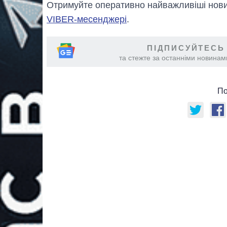
Отримуйте оперативно найважливіші новин
VIBER-месенджері
.
ПІДПИСУЙТЕСЬ
та стежте за останніми новинами
По