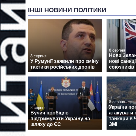
ІНШІ НОВИНИ ПОЛІТИКИ
8 серпня
Нова Зела
8 серпня
У Румунії заявили про зміну
нові санкції
тактики російських дронів
союзників
8 серпня
Україна по
8 серпня
Вучич пообіцяв
атакувати 
підтримувати Україну на
танкери в 
шляху до ЄС
ЗМІ