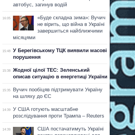
автобус, загинув водій
«Буде складна зима»: Вучич
16:05
не вірить, що війна в Україні
завершиться найближчими
місяцями
У Берегівському ТЦК виявили масові
15:48
порушення
Жодної цілої ТЕС: Зеленський
15:38
описав ситуацію в енергетиці України
Вучич пообіцяв підтримувати Україну
15:35
на шляху до ЄС
У США готують масштабне
14:39
розслідування проти Трампа – Reuters
США постачатимуть Україні
14:39