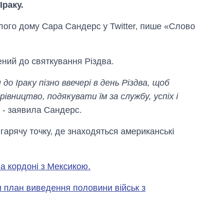
раку.
лого дому Сара Сандерс у Twitter, пише «Слово
ений до святкування Різдва.
о Іраку пізно ввечері в день Різдва, щоб
ерівництво, подякувати їм за службу, успіх і
, - заявила Сандерс.
Дефіцит пам’яті:
як зріс попит на
чипи за останні
гарячу точку, де знаходяться американські
роки і що
прогнозують на
2027-й
на кордоні з Мексикою.
и план виведення половини військ з