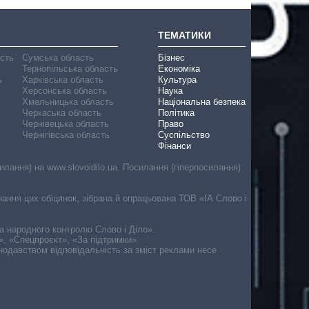
ТЕМАТИКИ
асть
Сумська область
Бізнес
Тернопільська область
Економіка
ь
Харківська область
Культура
Херсонська область
Наука
Хмельницька область
Національна безпека
Черкаська область
Політика
Чернівецька область
Право
Чернігівська область
Суспільство
Фінанси
лання) на www.slovoidilo.ua. Посилання (гіперпосилання)
онання цих обіцянок, зібрана й опрацьована ТОВ «ІА Слово і
ма народного контролю Слово і Діло».
», «Спецпроєкт», «За підтримки».
онодавством відповідальність за зміст реклами несе