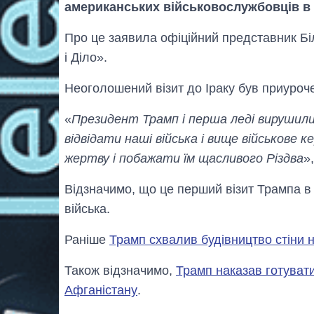
американських військовослужбовців в І
Про це заявила офіційний представник Бі
і Діло».
Неоголошений візит до Іраку був приуроч
«
Президент Трамп і перша леді вирушили д
відвідати наші війська і вище військове к
жертву і побажати їм щасливого Різдва
»
Відзначимо, що це перший візит Трампа в 
війська.
Раніше
Трамп схвалив будівництво стіни 
Також відзначимо,
Трамп наказав готуват
Афганістану
.