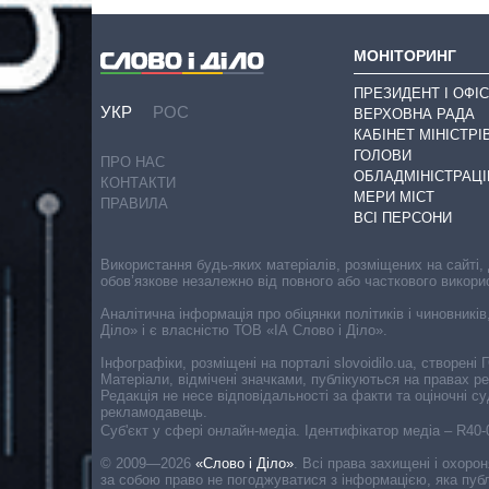
МОНІТОРИНГ
ПРЕЗИДЕНТ І ОФІС
УКР
РОС
ВЕРХОВНА РАДА
КАБІНЕТ МІНІСТРІ
ГОЛОВИ
ПРО НАС
ОБЛАДМІНІСТРАЦІ
КОНТАКТИ
МЕРИ МІСТ
ПРАВИЛА
ВСІ ПЕРСОНИ
Використання будь-яких матеріалів, розміщених на сайті,
обов’язкове незалежно від повного або часткового викори
Аналітична інформація про обіцянки політиків і чиновників
Діло» і є власністю ТОВ «ІА Слово і Діло».
Інфографіки, розміщені на порталі slovoidilo.ua, створен
Матеріали, відмічені значками, публікуються на правах р
Редакція не несе відповідальності за факти та оціночні 
рекламодавець.
Cуб'єкт у сфері онлайн-медіа. Ідентифікатор медіа – R40
© 2009—2026
«Слово і Діло»
.
Всі права захищені і охоро
за собою право не погоджуватися з інформацією, яка публ