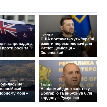
8 серпня
США постачатимуть Україні
ндія запровадила
ракети-перехоплювачі для
 проти росії та її
Patriot щомісяця –
Зеленський
годилась не
8 серпня
неросійські
Невідомий дрон залетів у
Чорному морі –
Болгарію та вибухнув біля
кордону з Румунією