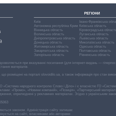
РЕГІОНИ
Київ
Івано-Франківська обл
Автономна республіка Крим
Київська область
Вінницька область
Кіровоградська област
В
Волинська область
Луганська область
Дніпропетровська область
Львівська область
Й
Донецька область
Миколаївська область
Житомирська область
Одеська область
Закарпатська область
Полтавська область
Запорізька область
Рівненська область
 дозволяється при вказуванні посилання (для інтернет-видань — гіперпоси
стання матеріалів.
, що розміщені на порталі slovoidilo.ua, а також інформація про стан вик
і ГО «Система народного контролю Слово і Діло» і є власністю ГО «Систе
еклами: «Промо», «Новини компаній», «Позиція», «Партнерський матеріал
судження, оприлюднені у рекламних матеріалах. Згідно з українським зак
-05063
няються законом. Адміністрація сайту залишає
ікується на сайті, власниками або авторами