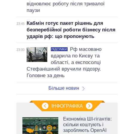
відновлює роботу після тривалої
паузи
Кабмін готує пакет рішень для
23:45
безперебійної роботи бізнесу після
ударів рф: що пропонують
Рф масовано
ПІДСУМКИ
23:00
вдарила по Києву та
області, а експосолці
Стефанішиній вручили підозру.
Головне за день
Більше новин
ІНФОГРАФІКА
Економіка ШІ-гігантів:
раїні
скільки коштують і
ої
заробляють OpenAI