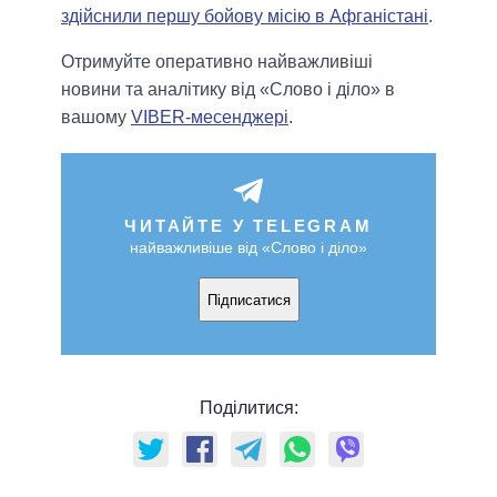
здійснили першу бойову місію в Афганістані
.
Отримуйте оперативно найважливіші
новини та аналітику від «Слово і діло» в
вашому
VIBER-месенджері
.
ЧИТАЙТЕ У TELEGRAM
найважливіше від «Слово і діло»
Підписатися
Поділитися: