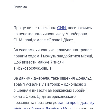
Про це пише телеканал
CNN
, посилаючись
на неназваного чиновника у Міноборони
США, повідомляє «Слово і Діло».
За словами чиновника, планування триває
повним ходом, і можуть знадобитися місяці,
щоб вивести майже 7 тисяч
військовослужбовців.
За даними джерела, таке рішення Дональд
Трамп ухвалив у вівторок – одночасно з
рішенням вивести американські збройні
сили з Сирії. Ці дії американського
президента призвели до
заяви про відставку
міністра оборони Джеймса Меттіса
в четвер.