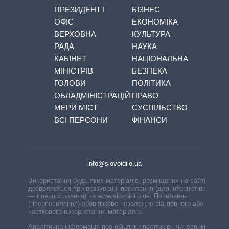
ПРЕЗИДЕНТ І
БІЗНЕС
ОФІС
ЕКОНОМІКА
ВЕРХОВНА
КУЛЬТУРА
РАДА
НАУКА
КАБІНЕТ
НАЦІОНАЛЬНА
МІНІСТРІВ
БЕЗПЕКА
ГОЛОВИ
ПОЛІТИКА
ОБЛАДМІНІСТРАЦІЙ
ПРАВО
МЕРИ МІСТ
СУСПІЛЬСТВО
ВСІ ПЕРСОНИ
ФІНАНСИ
info@slovoidilo.ua
Використання будь-яких матеріалів, розміщених на сайті,
дозволяється при вказуванні посилання (для інтернет-видань
— гіперпосилання) на www.slovoidilo.ua. Посилання
(гіперпосилання) обов’язкове незалежно від повного або
часткового використання матеріалів.
Аналітична інформація про обіцянки політиків і чиновників,