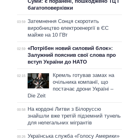
Суми: є поранені, пошкоджено ТЦ і
багатоповерхівки
Затемнення Сонця скоротить
03:59
виробництво електроенергії в ЄС
майже на 10 ГВт
«Потрібен новий силовий блок»:
02:59
Залужний пояснив свої слова про
вступ України до НАТО
Кремль готував замах на
02:15
очільника компанії, що
постачає дрони Україні –
Die Zeit
На кордоні Литви з Білоруссю
00:58
знайшли вже третій підземний тунель
для нелегальних мігрантів
Українська служба «Голосу Америки»
00:26