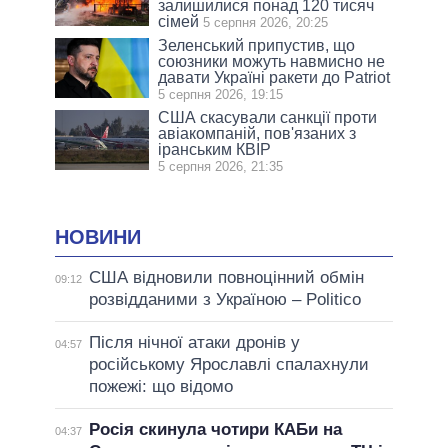
залишилися понад 120 тисяч
сімей
5 серпня 2026, 20:25
Зеленський припустив, що
союзники можуть навмисно не
давати Україні ракети до Patriot
5 серпня 2026, 19:15
США скасували санкції проти
авіакомпаній, пов'язаних з
іранським КВІР
5 серпня 2026, 21:35
НОВИНИ
США відновили повноцінний обмін
09:12
розвідданими з Україною – Politico
Після нічної атаки дронів у
04:57
російському Ярославлі спалахнули
пожежі: що відомо
Росія скинула чотири КАБи на
04:37