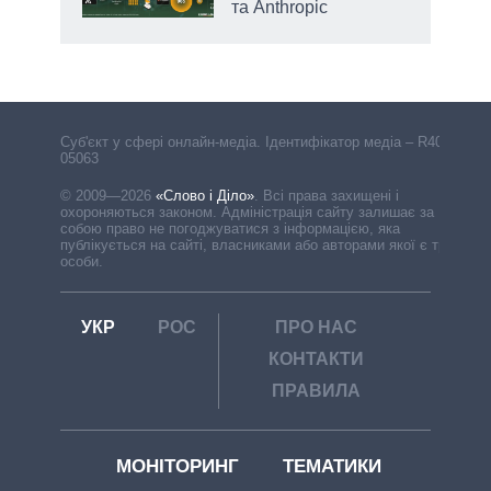
та Anthropic
Cуб'єкт у сфері онлайн-медіа. Ідентифікатор медіа – R40-
05063
© 2009—2026
«Слово і Діло»
.
Всі права захищені і
охороняються законом. Адміністрація сайту залишає за
собою право не погоджуватися з інформацією, яка
публікується на сайті, власниками або авторами якої є треті
особи.
УКР
РОС
ПРО НАС
КОНТАКТИ
ПРАВИЛА
МОНІТОРИНГ
ТЕМАТИКИ