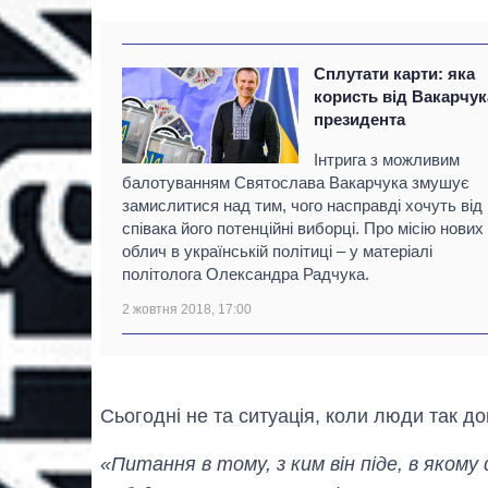
Сплутати карти: яка
користь від Вакарчук
президента
Інтрига з можливим
балотуванням Святослава Вакарчука змушує
замислитися над тим, чого насправді хочуть від
співака його потенційні виборці. Про місію нових
облич в українській політиці – у матеріалі
політолога Олександра Радчука.
2 жовтня 2018, 17:00
Сьогодні не та ситуація, коли люди так д
«Питання в тому, з ким він піде, в якому