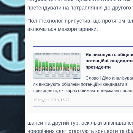
претендувати на потрапляння до другого т
Політтехнолог припустив, що протягом кіл
включаться мажоритарники.
Як виконують обіцян
потенційні кандидати
президенти
Слово і Діло аналізува
як виконують обіцянки потенційні кандидати в
президенти, які зараз обіймають державні посад
19 грудня 2018, 16:21
шанси на другий тур, оскільки впізнаваніст
новорічних свят стартують концерти та фі