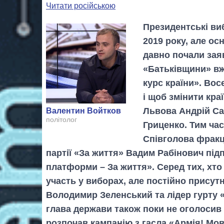
Читати російською
Президентські виб
2019 року, але ос
давно почали заяв
«Батьківщини» в
курс країни». Вос
і щоб змінити кра
Львова Андрій Са
Валентин Войтков
політолог
Гриценко. Тим час
Співголова фракц
партії «За життя» Вадим Рабінович пі
платформи – За життя». Серед тих, хто
участь у виборах, але постійно присут
Володимир Зеленський та лідер гурту 
глава держави також поки не оголосив 
розпочав кампанію з гасла «Армія! Мов