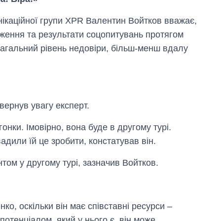
нікаційної групи XPR Валентин Войтков вважає,
дження та результати соцопитувань протягом
 загальний рівень недовіри, більш-менш вдалу
вернув увагу експерт.
онки. Імовірно, вона буде в другому турі.
адили їй це зробити, констатував він.
нтом у другому турі, зазначив Войтков.
Як за 10 років
змінилася кількість
о, оскільки він має співставні ресурси –
вступників на
бакалаврат,
 потенціалом, який у нього є, він може