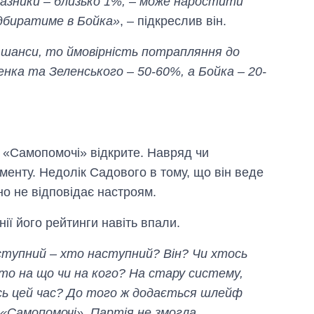
оказники – близько 1%, – може наростити
відбиратиме в Бойка»
, – підкреслив він.
 шанси, то ймовірність потрапляння до
нка та Зеленського – 50-60%, а Бойка – 20-
 «Самопомочі» відкрите. Навряд чи
енту. Недолік Садового в тому, що він веде
но не відповідає настроям.
ії його рейтинги навіть впали.
ступний – хто наступний? Він? Чи хтось
то на що чи на кого? На стару систему,
есь цей час? До того ж додається шлейф
 «Самопомочі». Партія не змогла