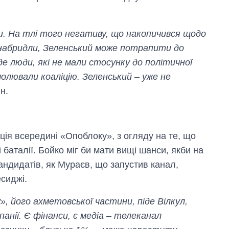
ри. На тлі того негативу, що накопичився щодо
м набридли, Зеленський може потрапити до
де люди, які не мали стосунку до політичної
олювали коаліцію. Зеленський – уже не
н.
ція всередині «Опоблоку», з огляду на те, що
баталії. Бойко міг би мати вищі шанси, якби на
андидатів, як Мураєв, що запустив канал,
есиджі.
у», його ахметовської частини, піде Вілкул,
анії. Є фінанси, є медіа – телеканал