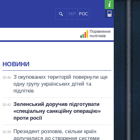
УКР
РОС
Порівняння
політиків
ЦІЙ
МЕРИ МІСТ
ВСІ ПЕРСОНИ
НОВИНИ
З окупованих територій повернули ще
20:46
одну групу українських дітей та
підлітків
Зеленський доручив підготувати
20:41
«спеціальну санкційну операцію»
проти росії
Президент розповів, скільки країн
20:39
долучилися до створення системи