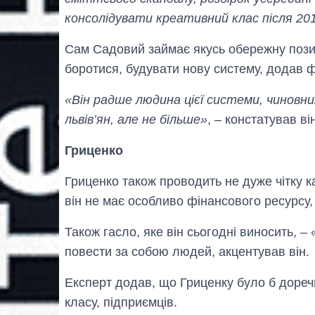
консолідувати креативний клас після 20
Сам Садовий займає якусь обережну пози
боротися, будувати нову систему, додав ф
«Він радше людина цієї системи, чиновни
львів’ян, але не більше»
, – констатував він
Гриценко
Гриценко також проводить не дуже чітку к
він не має особливо фінансового ресурсу,
Також гасло, яке він сьогодні виносить, 
повести за собою людей, акцентував він.
Експерт додав, що Гриценку було б дореч
класу, підприємців.