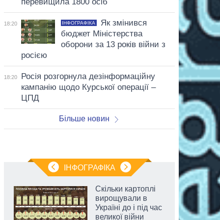
перевищила 1800 осіб
Як змінився
ІНФОГРАФІКА
18:20
бюджет Міністерства
оборони за 13 років війни з
росією
Росія розгорнула дезінформаційну
18:20
кампанію щодо Курської операції –
ЦПД
Більше новин
ІНФОГРАФІКА
Скільки картоплі
вирощували в
Україні до і під час
великої війни