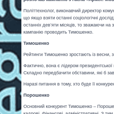
Політтехнолог, виконавчий директор кому
що якщо взяти останні соціологічні дослі
останніх дев’яти місяців, то зважаючи на
кампанію проводить Тимошенко.
Тимошенко
Рейтинги Тимошенко зростають із весни, з
Фактично, вона є лідером президентської г
Складно передбачити обставини, які б зав
Наразі питання в тому, хто буде її конкуре
Порошенко
Основний конкурент Тимошенко – Порошенк
кадрові, фінансові, адміністративні. З тим