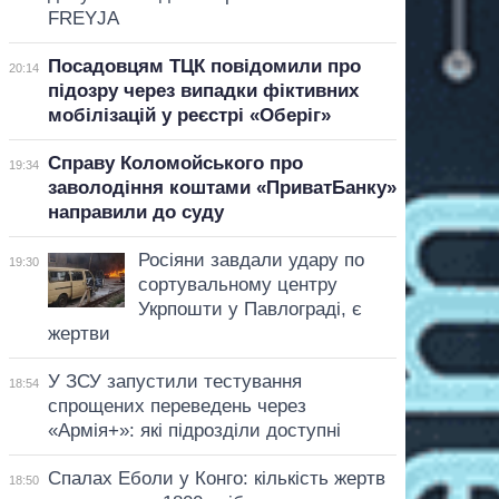
FREYJA
Посадовцям ТЦК повідомили про
20:14
підозру через випадки фіктивних
мобілізацій у реєстрі «Оберіг»
Справу Коломойського про
19:34
заволодіння коштами «ПриватБанку»
направили до суду
Росіяни завдали удару по
19:30
сортувальному центру
Укрпошти у Павлограді, є
жертви
У ЗСУ запустили тестування
18:54
спрощених переведень через
«Армія+»: які підрозділи доступні
Спалах Еболи у Конго: кількість жертв
18:50