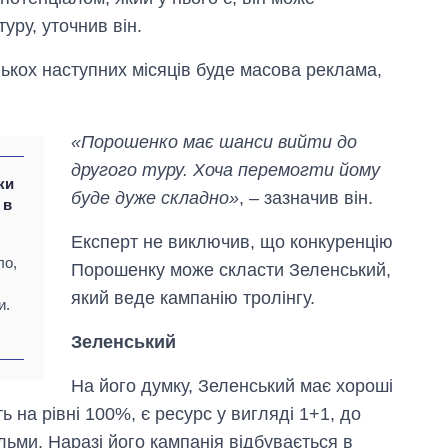
магістратуру та
уру, уточнив він.
аспірантуру
ькох наступних місяців буде масова реклама,
«Порошенко має шанси вийти до
другого туру. Хоча перемогти йому
ки
буде дуже складно»
, – зазначив він.
 в
Експерт не виключив, що конкуренцію
ло,
Порошенку може скласти Зеленський,
який веде кампанію тролінгу.
и.
Зеленський
На його думку, Зеленський має хороші
ь на рівні 100%, є ресурс у вигляді 1+1, до
льми. Наразі його кампанія відбувається в