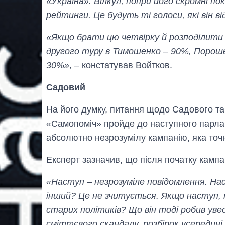
«Україна». Вілкул, попри його скромні п
рейтинги. Це будуть ті голоси, які він 
«Якщо брати цю четвірку й розподілити
другого туру в Тимошенко – 90%, Пороше
30%»
, – констатував Войтков.
Садовий
На його думку, питання щодо Садового та
«Самопоміч» пройде до наступного парлам
абсолютно незрозумілу кампанію, яка точ
Експерт зазначив, що після початку кампан
«Наступ – незрозуміле повідомлення. На
інший? Це не зчитується. Якщо наступ, 
старих політиків? Що він тоді робив ув
сміттєвого скандалу, розбірок усередині