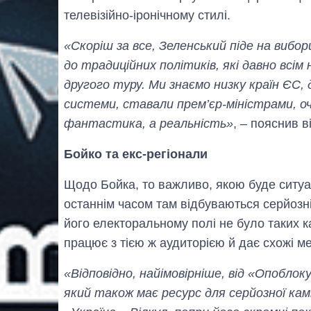
телевізійно-іронічному стилі.
«Скоріш за все, Зеленський піде на вибо
до традиційних політиків, які давно всі
другого туру. Ми знаємо низку країн ЄС, 
системи, ставали прем’єр-міністрами, оч
фантастика, а реальність»
, – пояснив ві
Бойко та екс-регіонали
Щодо Бойка, то важливо, якою буде ситуа
останнім часом там відбуваються серйозні 
його електоральному полі не було таких к
працює з тією ж аудиторією й дає схожі м
«Відповідно, найімовірніше, від «Опоблок
який також має ресурс для серйозної камп