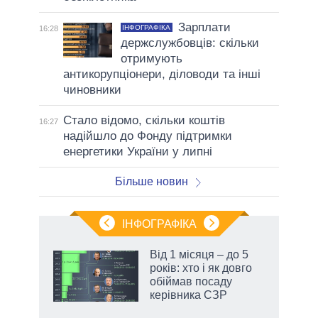
Зарплати
ІНФОГРАФІКА
16:28
держслужбовців: скільки
отримують
антикорупціонери, діловоди та інші
чиновники
Стало відомо, скільки коштів
16:27
надійшло до Фонду підтримки
енергетики України у липні
Більше новин
ІНФОГРАФІКА
жет
Від 1 місяця – до 5
років: хто і як довго
ків
обіймав посаду
керівника СЗР