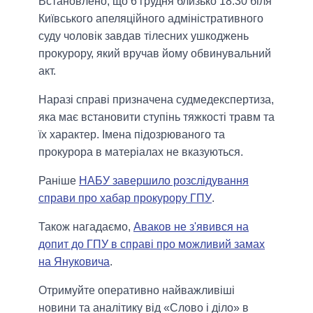
Встановлено, що 6 грудня близько 18:30 біля
Київського апеляційного адміністративного
суду чоловік завдав тілесних ушкоджень
прокурору, який вручав йому обвинувальний
акт.
Наразі справі призначена судмедекспертиза,
яка має встановити ступінь тяжкості травм та
їх характер. Імена підозрюваного та
прокурора в матеріалах не вказуються.
Раніше
НАБУ завершило розслідування
справи про хабар прокурору ГПУ
.
Також нагадаємо,
Аваков не з'явився на
допит до ГПУ в справі про можливий замах
на Януковича
.
Отримуйте оперативно найважливіші
новини та аналітику від «Слово і діло» в