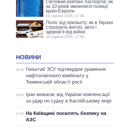
Світовий рейтинг паспортів: як
за 10 років змінилися позиції
країн Європи
10 серпня 2026, 17:45
Поліс від прильоту: як в Україні
страхують житло, авто і
здоров’я від війни
10 серпня 2026, 17:50
НОВИНИ
Генштаб ЗСУ підтвердив ураження
18:39
нафтохімічного комбінату у
Тюменській області росії
Іран вимагає від України компенсації
18:06
за удар по судну в Каспійському морі
На Київщині посилять безпеку на
17:50
АЗС