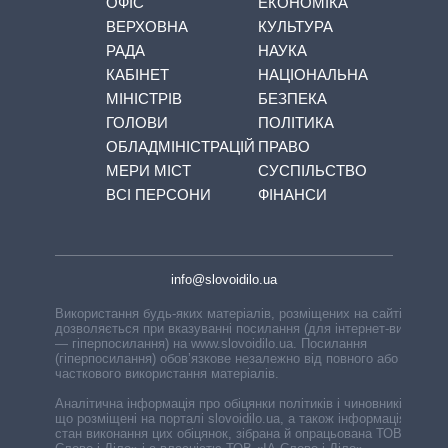
ОФІС
ЕКОНОМІКА
ВЕРХОВНА
КУЛЬТУРА
РАДА
НАУКА
КАБІНЕТ
НАЦІОНАЛЬНА
МІНІСТРІВ
БЕЗПЕКА
ГОЛОВИ
ПОЛІТИКА
ОБЛАДМІНІСТРАЦІЙ
ПРАВО
МЕРИ МІСТ
СУСПІЛЬСТВО
ВСІ ПЕРСОНИ
ФІНАНСИ
info@slovoidilo.ua
Використання будь-яких матеріалів, розміщених на сайті,
дозволяється при вказуванні посилання (для інтернет-видань
— гіперпосилання) на www.slovoidilo.ua. Посилання
(гіперпосилання) обов’язкове незалежно від повного або
часткового використання матеріалів.
Аналітична інформація про обіцянки політиків і чиновників,
що розміщені на порталі slovoidilo.ua, а також інформація про
стан виконання цих обіцянок, зібрана й опрацьована ТОВ «ІА