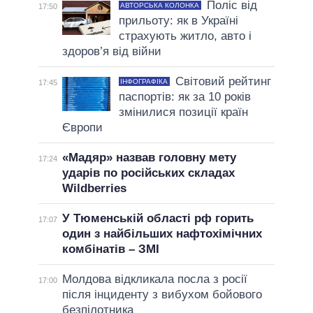
Поліс від
АВТОРСЬКА КОЛОНКА
17:50
прильоту: як в Україні
страхують житло, авто і
здоров’я від війни
Світовий рейтинг
ІНФОГРАФІКА
17:45
паспортів: як за 10 років
змінилися позиції країн
Європи
«Мадяр» назвав головну мету
17:24
ударів по російських складах
Wildberries
У Тюменській області рф горить
17:07
один з найбільших нафтохімічних
комбінатів – ЗМІ
Молдова відкликала посла з росії
17:00
після інциденту з вибухом бойового
безпілотника