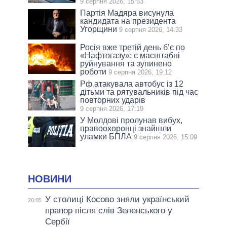
9 серпня 2026, 15:53
Партія Мадяра висунула
кандидата на президента
Угорщини
9 серпня 2026, 14:33
Росія вже третій день б’є по
«Нафтогазу»: є масштабні
руйнування та зупинено
роботи
9 серпня 2026, 19:12
Рф атакувала автобус із 12
дітьми та рятувальників під час
повторних ударів
9 серпня 2026, 17:19
У Молдові пролунав вибух,
правоохоронці знайшли
уламки БПЛА
9 серпня 2026, 15:09
НОВИНИ
У столиці Косово зняли український
20:05
прапор після слів Зеленського у
Сербії