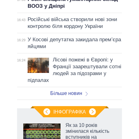
ВООЗ у Дніпрі
Російські війська створили нові зони
16:43
контролю біля кордону України
У Косові депутатка закидала прем’єра
16:29
яйцями
Лісові пожежі в Європі: у
16:24
Франції заарештували сотні
людей за підозрами у
підпалах
Більше новин
ІНФОГРАФІКА
 5
Як за 10 років
вго
змінилася кількість
вступників на