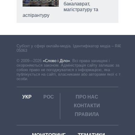
бакалаврат,
магістратуру та
аспірантуру
Cуб'єкт у сфері онлайн-медіа. Ідентифікатор медіа – R40-
05063
© 2009—2026
«Слово і Діло»
.
Всі права захищені і
охороняються законом. Адміністрація сайту залишає за
собою право не погоджуватися з інформацією, яка
публікується на сайті, власниками або авторами якої є треті
особи.
УКР
РОС
ПРО НАС
КОНТАКТИ
ПРАВИЛА