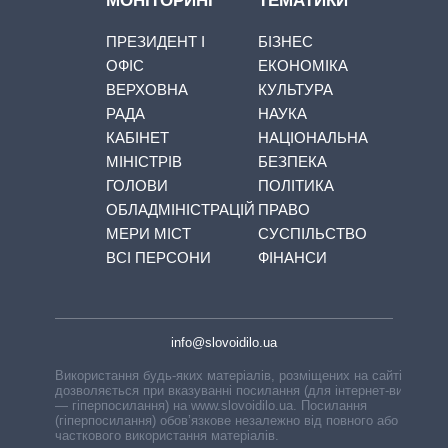
МОНІТОРИНГ
ТЕМАТИКИ
ПРЕЗИДЕНТ І
БІЗНЕС
ОФІС
ЕКОНОМІКА
ВЕРХОВНА
КУЛЬТУРА
РАДА
НАУКА
КАБІНЕТ
НАЦІОНАЛЬНА
МІНІСТРІВ
БЕЗПЕКА
ГОЛОВИ
ПОЛІТИКА
ОБЛАДМІНІСТРАЦІЙ
ПРАВО
МЕРИ МІСТ
СУСПІЛЬСТВО
ВСІ ПЕРСОНИ
ФІНАНСИ
info@slovoidilo.ua
Використання будь-яких матеріалів, розміщених на сайті,
дозволяється при вказуванні посилання (для інтернет-видань
— гіперпосилання) на www.slovoidilo.ua. Посилання
(гіперпосилання) обов’язкове незалежно від повного або
часткового використання матеріалів.