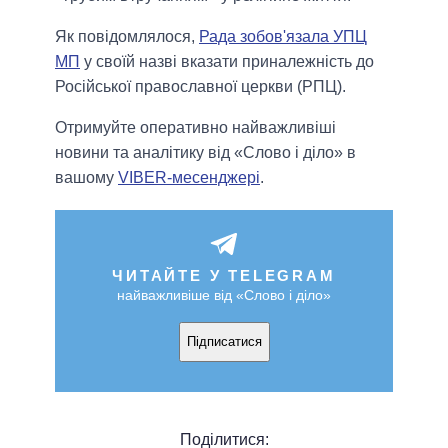
Як повідомлялося,
Рада зобов'язала УПЦ
МП
у своїй назві вказати приналежність до
Російської православної церкви (РПЦ).
Отримуйте оперативно найважливіші
новини та аналітику від «Слово і діло» в
вашому
VIBER-месенджері
.
ЧИТАЙТЕ У TELEGRAM
найважливіше від «Слово і діло»
Підписатися
Поділитися: