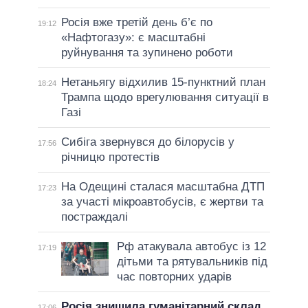
Росія вже третій день б’є по
19:12
«Нафтогазу»: є масштабні
руйнування та зупинено роботи
Нетаньягу відхилив 15-пунктний план
18:24
Трампа щодо врегулювання ситуації в
Газі
Сибіга звернувся до білорусів у
17:56
річницю протестів
На Одещині сталася масштабна ДТП
17:23
за участі мікроавтобусів, є жертви та
постраждалі
Рф атакувала автобус із 12
17:19
дітьми та рятувальників під
час повторних ударів
Росія знищила гуманітарний склад
17:06