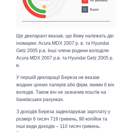
Не виконано
9
0
Всього
32
Ще декларант вказав, що йому належать дві
іномарки: Acura MDX 2007 р. в. та Hyundai
Getz 2005 р.в. Інші члени родини володіли
Acura MDX 2007 р.в. та Hyundai Getz 2005 р.
в.
У першій декларації Береза не вказав
жодних цінних паперів або фірм, якими б він
володів. Також він не зазначив коштів на
банківських рахунках.
З доходів Береза задекларував зарплату у
розмірі 6 тисяч 719 гривень, 90 копійок та
інші види доходів – 110 тисяч гривень.