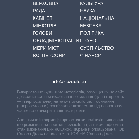
ВЕРХОВНА
КУЛЬТУРА
РАДА
НАУКА
КАБІНЕТ
НАЦІОНАЛЬНА
МІНІСТРІВ
БЕЗПЕКА
ГОЛОВИ
ПОЛІТИКА
ОБЛАДМІНІСТРАЦІЙ
ПРАВО
МЕРИ МІСТ
СУСПІЛЬСТВО
ВСІ ПЕРСОНИ
ФІНАНСИ
info@slovoidilo.ua
Використання будь-яких матеріалів, розміщених на сайті,
дозволяється при вказуванні посилання (для інтернет-видань
— гіперпосилання) на www.slovoidilo.ua. Посилання
(гіперпосилання) обов’язкове незалежно від повного або
часткового використання матеріалів.
Аналітична інформація про обіцянки політиків і чиновників,
що розміщені на порталі slovoidilo.ua, а також інформація про
стан виконання цих обіцянок, зібрана й опрацьована ТОВ «ІА
Слово і Діло» і є власністю ТОВ «ІА Слово і Діло».