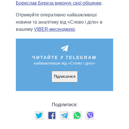
Борислав Береза виконує свої обіцянки
.
Отримуйте оперативно найважливіші
новини та аналітику від «Слово і діло» в
вашому
VIBER-месенджері
.
ЧИТАЙТЕ У TELEGRAM
найважливіше від «Слово і діло»
Підписатися
Поділитися: