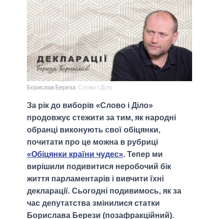
Борислав Береза
Слово і Діло
За рік до виборів «Слово і Діло»
продовжує стежити за тим, як народні
обранці виконують свої обіцянки,
почитати про це можна в рубриці
«Обіцянки країни чудес»
. Тепер ми
вирішили подивитися неробочий бік
життя парламентарів і вивчити їхні
декларації. Сьогодні подивимось, як за
час депутатства змінилися статки
Борислава Берези (позафракційний).