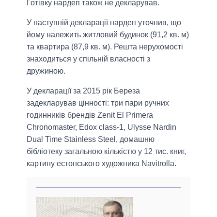
Готівку нардеп також не декларував.
У наступній декларації нардеп уточнив, що
йому належить житловий будинок (91,2 кв. м)
та квартира (87,9 кв. м). Решта нерухомості
знаходиться у спільній власності з
дружиною.
У декларації за 2015 рік Береза
задекларував цінності: три пари ручних
годинників брендів Zenit El Primera
Chronomaster, Edox class-1, Ulysse Nardin
Dual Time Stainless Steel, домашню
бібліотеку загальною кількістю у 12 тис. книг,
картину естонського художника Navitrolla.