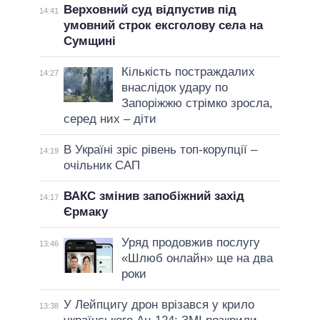
Верховний суд відпустив під
14:41
умовний строк ексголову села на
Сумщині
Кількість постраждалих
14:27
внаслідок удару по
Запоріжжю стрімко зросла,
серед них – діти
В Україні зріс рівень топ-корупції –
14:19
очільник САП
ВАКС змінив запобіжний захід
14:17
Єрмаку
Уряд продовжив послугу
13:46
«Шлюб онлайн» ще на два
роки
У Лейпцигу дрон врізався у крило
13:38