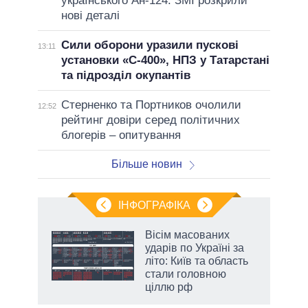
українського Ан-124: ЗМІ розкрили
нові деталі
Сили оборони уразили пускові
13:11
установки «С-400», НПЗ у Татарстані
та підрозділ окупантів
Стерненко та Портников очолили
12:52
рейтинг довіри серед політичних
блогерів – опитування
Більше новин
ІНФОГРАФІКА
жет
Вісім масованих
ударів по Україні за
ків
літо: Київ та область
стали головною
ціллю рф