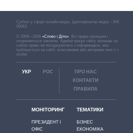
Cуб'єкт у сфері онлайн-медіа. Ідентифікатор медіа – R40-
05063
© 2009—2026
«Слово і Діло»
.
Всі права захищені і
охороняються законом. Адміністрація сайту залишає за
собою право не погоджуватися з інформацією, яка
публікується на сайті, власниками або авторами якої є треті
особи.
УКР
РОС
ПРО НАС
КОНТАКТИ
ПРАВИЛА
МОНІТОРИНГ
ТЕМАТИКИ
ПРЕЗИДЕНТ І
БІЗНЕС
ОФІС
ЕКОНОМІКА