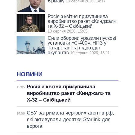
Єрмаку
10 серпня 2026, 14:17
Росія з квітня призупинила
виробництво ракет «Кинджал»
та Х-32 – Скібіцький
10 серпня 2026, 15:05
Сили оборони уразили пускові
установки «С-400», НПЗ у
Татарстані та підрозділ
окупантів
10 серпня 2026, 13:11
НОВИНИ
Росія з квітня призупинила
15:05
виробництво ракет «Кинджал» та
Х-32 – Скібіцький
СБУ затримала чергових агентів рф,
14:58
які активували десятки Starlink для
ворога