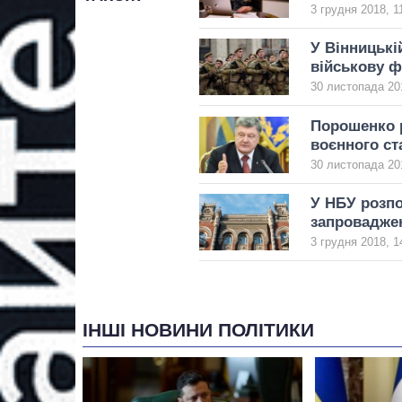
3 грудня 2018, 1
У Вінницькі
військову 
30 листопада 20
Порошенко р
воєнного ст
30 листопада 20
У НБУ розпо
запроваджен
3 грудня 2018, 1
ІНШІ НОВИНИ ПОЛІТИКИ