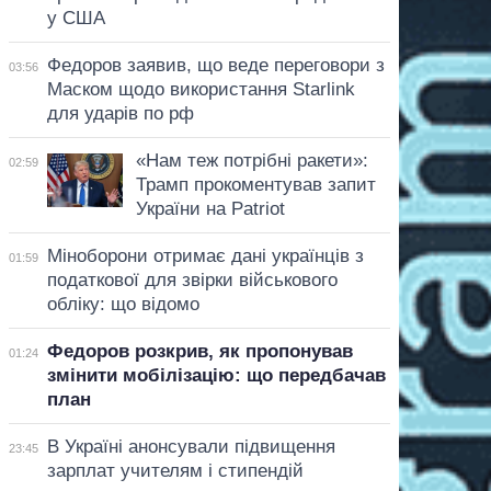
у США
Федоров заявив, що веде переговори з
03:56
Маском щодо використання Starlink
для ударів по рф
«Нам теж потрібні ракети»:
02:59
Трамп прокоментував запит
України на Patriot
Міноборони отримає дані українців з
01:59
податкової для звірки військового
обліку: що відомо
Федоров розкрив, як пропонував
01:24
змінити мобілізацію: що передбачав
план
В Україні анонсували підвищення
23:45
зарплат учителям і стипендій