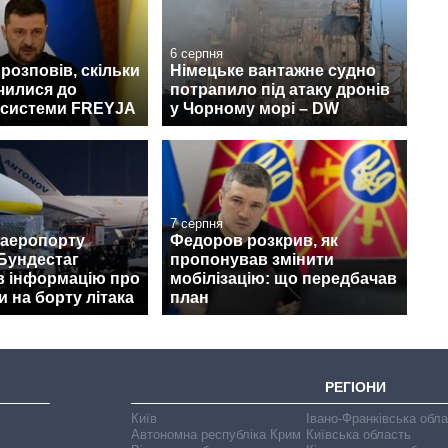
6 серпня
розповів, скільки
Німецьке вантажне судно
чилися до
потрапило під атаку дронів
 системи FREYJA
у Чорному морі – DW
7 серпня
 аеропорту
Федоров розкрив, як
Бундестаг
пропонував змінити
в інформацію про
мобілізацію: що передбачав
 на борту літака
план
РЕГІОНИ
Київ
Івано-Франківська обл
Автономна республіка Крим
Київська область