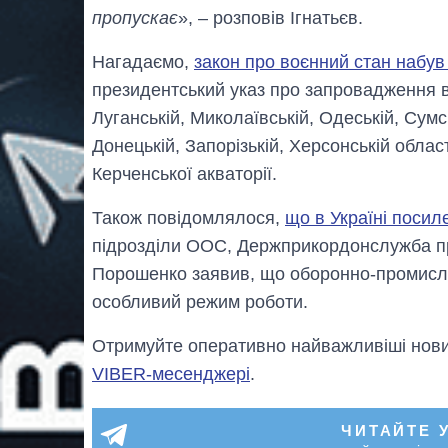
пропускає
», – розповів Ігнатьєв.
Нагадаємо,
закон про воєнний стан набув
президентський указ про запровадження во
Луганській, Миколаївській, Одеській, Сумсь
Донецькій, Запорізькій, Херсонській облас
Керченської акваторії.
Також повідомлялося,
що в Україні поси
підрозділи ООС, Держприкордонслужба пр
Порошенко заявив, що оборонно-промисл
особливий режим роботи.
Отримуйте оперативно найважливіші новин
VIBER-месенджері
.
ЧИТАЙТЕ 