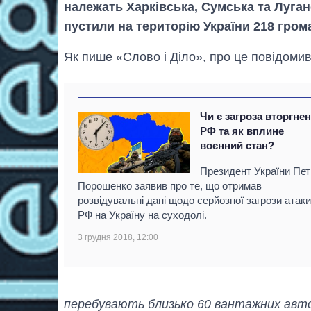
належать Харківська, Сумська та Луган
пустили на територію України 218 гром
Як пише «Слово і Діло», про це повідомив
Чи є загроза вторгне
РФ та як вплине
воєнний стан?
Президент України Пе
Порошенко заявив про те, що отримав
розвідувальні дані щодо серйозної загрози атаки
РФ на Україну на суходолі.
3 грудня 2018, 12:00
перебувають близько 60 вантажних автом