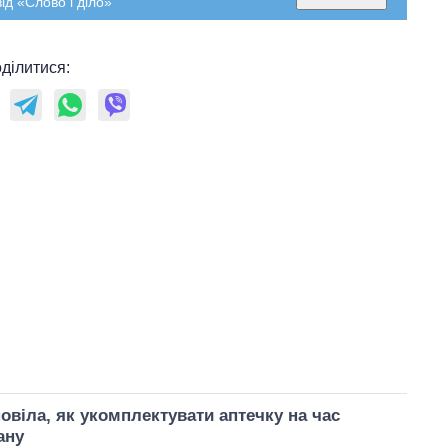
ід «Слово і діло»
ділитися:
овіла, як укомплектувати аптечку на час
ану