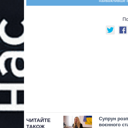
найважливіше в
По
Супрун розп
ЧИТАЙТЕ
воєнного ст
ТАКОЖ