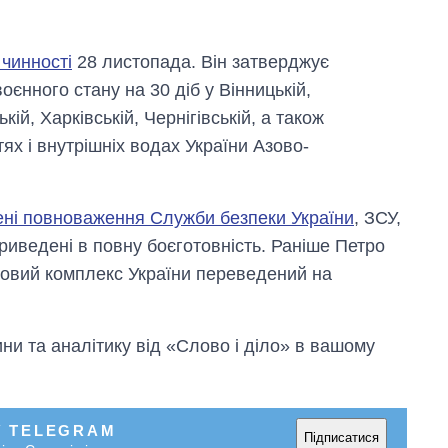
росією
 чинності
28 листопада. Він затверджує
єнного стану на 30 діб у Вінницькій,
кій, Харківській, Чернігівській, а також
тях і внутрішніх водах України Азово-
лені повноваження Служби безпеки України
, ЗСУ,
иведені в повну боєготовність. Раніше Петро
овий комплекс України переведений на
и та аналітику від «Слово і діло» в вашому
У TELEGRAM
Підписатися