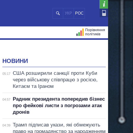
УКР
РОС
Порівняння
політиків
ЦІЙ
МЕРИ МІСТ
ВСІ ПЕРСОНИ
НОВИНИ
США розширили санкції проти Куби
05:17
через військову співпрацю з росією,
Китаєм та Іраном
Радник президента попередив бізнес
04:57
про фейкові листи з погрозами атак
дронів
Трамп підписав укази, які обмежують
04:39
право на громадянство за народженням