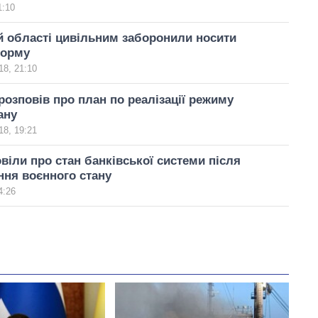
1:10
й області цивільним заборонили носити
форму
18, 21:10
озповів про план по реалізації режиму
ану
18, 19:21
віли про стан банківської системи після
ня воєнного стану
4:26