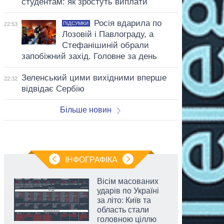
студентам: як зростуть виплати
Росія вдарила по
ПІДСУМКИ
22:53
Лозовій і Павлограду, а
Стефанішиній обрали
запобіжний захід. Головне за день
Зеленський цими вихідними вперше
22:32
відвідає Сербію
Більше новин
ІНФОГРАФІКА
Вісім масованих
ударів по Україні
за літо: Київ та
область стали
головною ціллю