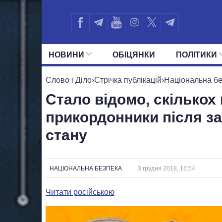
НОВИНИ
ОБIЦЯНКИ
ПОЛIТИКИ
УСІ ПОЛІТИКИ
ПРЕЗИДЕНТ І ОФ
Слово і Діло
›
Стрічка публікацій
›
Національна б
Стало відомо, скількох
прикордонники після з
стану
НАЦІОНАЛЬНА БЕЗПЕКА
3 грудня 2018, 16:54
Читати російською