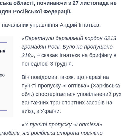
ська області, починаючи з 27 листопада не
адян Російської Федерації.
 начальник управління Андрій Ігнатьєв.
«
Перетнули державний кордон 6213
громадян Росії. Було не пропущено
ння
218
», – сказав Ігнатьєв на брифінгу в
понеділок, 3 грудня.
тро
Він повідомив також, що наразі на
пункті пропуску «Гоптівка» (Харківська
обл.) спостерігається уповільнений рух
вантажних транспортних засобів на
Як змінився
виїзд з України.
бюджет
Міністерства
«
У пункті пропуску «Гоптівка»
оборони за 13
обілів, які російська сторона повільно
років війни з