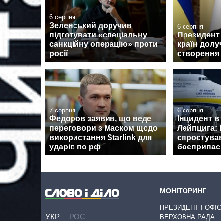
6 серпня
Зеленський доручив
6 серпня
підготувати «спеціальну
Президент 
санкційну операцію» проти
країн долу
росії
створення
7 серпня
6 серпня
Федоров заявив, що веде
Інцидент в
переговори з Маском щодо
Лейпцига: 
використання Starlink для
спростува
ударів по рф
боєприпаси
МОНІТОРИНГ
ПРЕЗИДЕНТ І ОФІС
УКР
РОС
ВЕРХОВНА РАДА