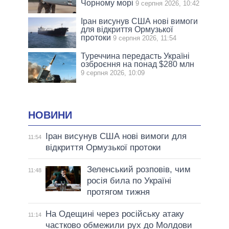
Чорному морі
9 серпня 2026, 10:42
Іран висунув США нові вимоги
для відкриття Ормузької
протоки
9 серпня 2026, 11:54
Туреччина передасть Україні
озброєння на понад $280 млн
9 серпня 2026, 10:09
НОВИНИ
Іран висунув США нові вимоги для
11:54
відкриття Ормузької протоки
Зеленський розповів, чим
11:48
росія била по Україні
протягом тижня
На Одещині через російську атаку
11:14
частково обмежили рух до Молдови