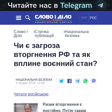
УКР
РОС
НОВИНИ
Слово і
›
Стрічка
›
Національна
Діло
публікацій
безпека
ОБIЦЯНКИ
СТРІЧКА
ПОЛІТИКА
Чи є загроза
ПОДІЇ
ЕКОНОМІКА
вторгнення РФ та як
ПОЛIТИКИ
СТАТТІ
СУСПІЛЬСТВО
вплине воєнний стан?
ІНФОГРАФІКА
ДУМКИ
СВІТ
УСІ ПОЛІТИКИ
ОГЛЯДИ
ПРЕЗИДЕНТ І ОФІС
ВІДЕО
ДАЙДЖЕСТИ
ВЕРХОВНА РАДА
НАЦІОНАЛЬНА БЕЗПЕКА
3 грудня 2018, 12:00
ПІДТРИМАТИ
КАБІНЕТ МІНІСТРІВ
ГОЛОВИ ОБЛАДМІНІСТРАЦІЙ
Читати російською
ПОРІВНЯННЯ ПОЛІТИКІВ
МЕРИ МІСТ
Ризик вторгнення є
ВСІ ПЕРСОНИ
постійно. Путін таким