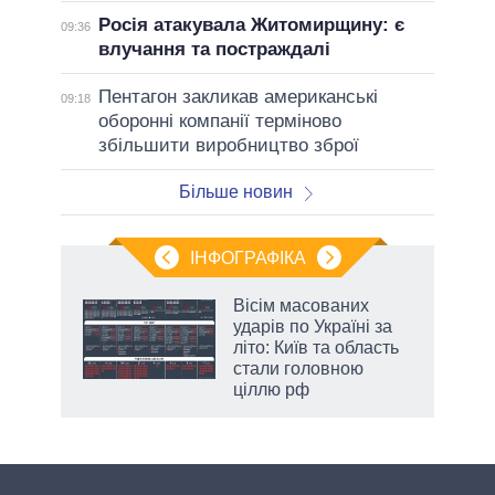
Росія атакувала Житомирщину: є
09:36
влучання та постраждалі
Пентагон закликав американські
09:18
оборонні компанії терміново
збільшити виробництво зброї
Більше новин
ІНФОГРАФІКА
 5
Вісім масованих
вго
ударів по Україні за
літо: Київ та область
стали головною
ціллю рф