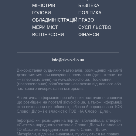
МІНІСТРІВ
БЕЗПЕКА
ГОЛОВИ
ПОЛІТИКА
ОБЛАДМІНІСТРАЦІЙ
ПРАВО
МЕРИ МІСТ
СУСПІЛЬСТВО
ВСІ ПЕРСОНИ
ФІНАНСИ
info@slovoidilo.ua
Використання будь-яких матеріалів, розміщених на сайті,
дозволяється при вказуванні посилання (для інтернет-видань
— гіперпосилання) на www.slovoidilo.ua. Посилання
(гіперпосилання) обов’язкове незалежно від повного або
часткового використання матеріалів.
Аналітична інформація про обіцянки політиків і чиновників,
що розміщені на порталі slovoidilo.ua, а також інформація про
стан виконання цих обіцянок, зібрана й опрацьована ТОВ «ІА
Слово і Діло» і є власністю ТОВ «ІА Слово і Діло».
Інфографіки, розміщені на порталі slovoidilo.ua, створені ГО
«Система народного контролю Слово і Діло» і є власністю
ГО «Система народного контролю Слово і Діло».
Матеріали, відмічені значками, публікуються на правах