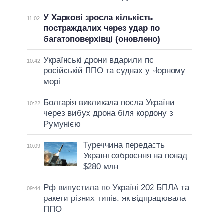
У Харкові зросла кількість
11:02
постраждалих через удар по
багатоповерхівці (оновлено)
Українські дрони вдарили по
10:42
російській ППО та суднах у Чорному
морі
Болгарія викликала посла України
10:22
через вибух дрона біля кордону з
Румунією
Туреччина передасть
10:09
Україні озброєння на понад
$280 млн
Рф випустила по Україні 202 БПЛА та
09:44
ракети різних типів: як відпрацювала
ППО