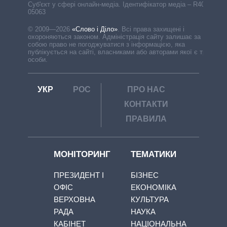
Cуб'єкт у сфері онлайн-медіа. Ідентифікатор медіа – R40-
05063
© 2009—2026
«Слово і Діло»
.
Всі права захищені і
охороняються законом. Адміністрація сайту залишає за
собою право не погоджуватися з інформацією, яка
публікується на сайті, власниками або авторами якої є треті
особи.
УКР
РОС
ПРО НАС
КОНТАКТИ
ПРАВИЛА
МОНІТОРИНГ
ТЕМАТИКИ
ПРЕЗИДЕНТ І
БІЗНЕС
ОФІС
ЕКОНОМІКА
ВЕРХОВНА
КУЛЬТУРА
РАДА
НАУКА
КАБІНЕТ
НАЦІОНАЛЬНА