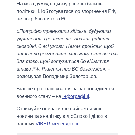
На його думку, в цьому рішенні більше
політики. Щоб готуватися до вторгнення РФ,
не потрібно ніякого ВС.
«Потрібно тренувати війська, будувати
укріплення. Це ніхто не заважає робити
сьогодні. Є всі умови. Немає проблем, щоб
наші сили розгортали військову активність
для того, щоб готуватися до відьиття
атаки РФ. Рішення про ВС безглузде»
, –
резюмував Володимир Золотарьов.
Більше про голосування за запровадження
воєнного стану – на
інфографіці
.
Отримуйте оперативно найважливіші
новини та аналітику від «Слово і діло» в
вашому
VIBER-месенджері
.