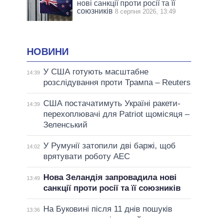
нові санкції проти росії та її
союзників
8 серпня 2026, 13:49
НОВИНИ
У США готують масштабне
14:39
розслідування проти Трампа – Reuters
США постачатимуть Україні ракети-
14:39
перехоплювачі для Patriot щомісяця –
Зеленський
У Румунії затопили дві баржі, щоб
14:02
врятувати роботу АЕС
Нова Зеландія запровадила нові
13:49
санкції проти росії та її союзників
На Буковині після 11 днів пошуків
13:36