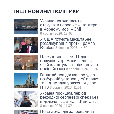
ІНШІ НОВИНИ ПОЛІТИКИ
Україна погодилась не
атакувати неросійські танкери
в Чорному морі – ЗМІ
8 серпня 2026, 12:46
У США готують масштабне
розслідування проти Трампа –
Reuters
8 серпня 2026, 14:39
На Буковині після 11 днів
пошуків затримали чоловіка,
який влаштував стрілянину по
поліцейських
8 серпня 2026, 13:36
Генштаб повідомив про удар
по буровій установці «Сиваш»
та підтвердив ураження двох
НПЗ
8 серпня 2026, 11:51
Україна пройшла період
рекордної серпневої спеки без
відключень світла – Шмигаль
8 серпня 2026, 11:32
Нова Зеландія запровадила