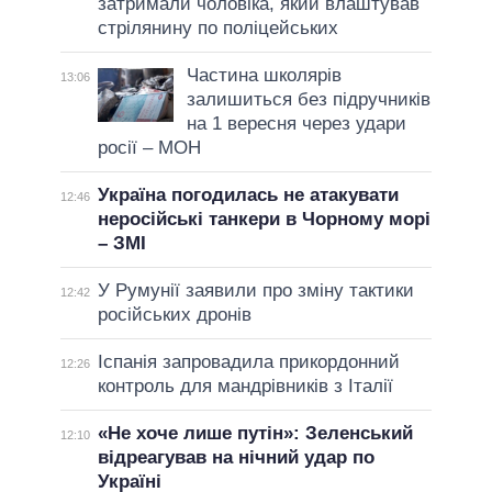
затримали чоловіка, який влаштував
стрілянину по поліцейських
Частина школярів
13:06
залишиться без підручників
на 1 вересня через удари
росії – МОН
Україна погодилась не атакувати
12:46
неросійські танкери в Чорному морі
– ЗМІ
У Румунії заявили про зміну тактики
12:42
російських дронів
Іспанія запровадила прикордонний
12:26
контроль для мандрівників з Італії
«Не хоче лише путін»: Зеленський
12:10
відреагував на нічний удар по
Україні