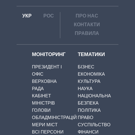
УКР
РОС
ПРО НАС
КОНТАКТИ
ПРАВИЛА
МОНІТОРИНГ
ТЕМАТИКИ
ПРЕЗИДЕНТ І
БІЗНЕС
ОФІС
ЕКОНОМІКА
ВЕРХОВНА
КУЛЬТУРА
РАДА
НАУКА
КАБІНЕТ
НАЦІОНАЛЬНА
МІНІСТРІВ
БЕЗПЕКА
ГОЛОВИ
ПОЛІТИКА
ОБЛАДМІНІСТРАЦІЙ
ПРАВО
МЕРИ МІСТ
СУСПІЛЬСТВО
ВСІ ПЕРСОНИ
ФІНАНСИ