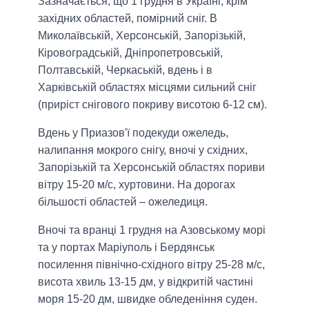
Зазначається, що 1 грудня в Україні, крім
західних областей, помірний сніг. В
Миколаївській, Херсонській, Запорізькій,
Кіровоградській, Дніпропетровській,
Полтавській, Черкаській, вдень і в
Харківській областях місцями сильний сніг
(приріст снігового покриву висотою 6-12 см).
Вдень у Приазов'ї подекуди ожеледь,
налипання мокрого снігу, вночі у східних,
Запорізькій та Херсонській областях пориви
вітру 15-20 м/с, хуртовини. На дорогах
більшості областей – ожеледиця.
Вночі та вранці 1 грудня на Азовському морі
та у портах Маріуполь і Бердянськ
посилення північно-східного вітру 25-28 м/с,
висота хвиль 13-15 дм, у відкритій частині
моря 15-20 дм, швидке обледеніння суден.