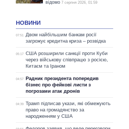
відомо
7 серпня 2026, 01:59
НОВИНИ
Двом найбільшим банкам росії
07:51
загрожує кредитна криза – розвідка
США розширили санкції проти Куби
05:17
через військову співпрацю з росією,
Китаєм та Іраном
Радник президента попередив
04:57
бізнес про фейкові листи з
погрозами атак дронів
Трамп підписав укази, які обмежують
04:39
право на громадянство за
народженням у США
Федоров заявив, що веде переговори
03:56