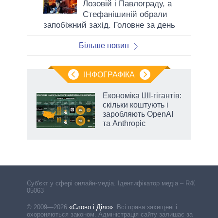
Лозовій і Павлограду, а
Стефанішиній обрали
запобіжний захід. Головне за день
Більше новин
ІНФОГРАФІКА
Економіка ШІ-гігантів:
 за
скільки коштують і
асть
заробляють OpenAI
та Anthropic
Cуб'єкт у сфері онлайн-медіа. Ідентифікатор медіа – R40-
05063
© 2009—2026
«Слово і Діло»
.
Всі права захищені і
охороняються законом. Адміністрація сайту залишає за