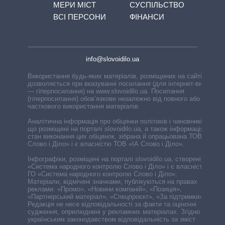
МЕРИ МІСТ
СУСПІЛЬСТВО
ВСІ ПЕРСОНИ
ФІНАНСИ
info@slovoidilo.ua
Використання будь-яких матеріалів, розміщених на сайті,
дозволяється при вказуванні посилання (для інтернет-видань
— гіперпосилання) на www.slovoidilo.ua. Посилання
(гіперпосилання) обов’язкове незалежно від повного або
часткового використання матеріалів.
Аналітична інформація про обіцянки політиків і чиновників,
що розміщені на порталі slovoidilo.ua, а також інформація про
стан виконання цих обіцянок, зібрана й опрацьована ТОВ «ІА
Слово і Діло» і є власністю ТОВ «ІА Слово і Діло».
Інфографіки, розміщені на порталі slovoidilo.ua, створені ГО
«Система народного контролю Слово і Діло» і є власністю
ГО «Система народного контролю Слово і Діло».
Матеріали, відмічені значками, публікуються на правах
реклами: «Промо», «Новини компаній», «Позиція»,
«Партнерський матеріал», «Спецпроєкт», «За підтримки».
Редакція не несе відповідальності за факти та оціночні
судження, оприлюднені у рекламних матеріалах. Згідно з
українським законодавством відповідальність за зміст