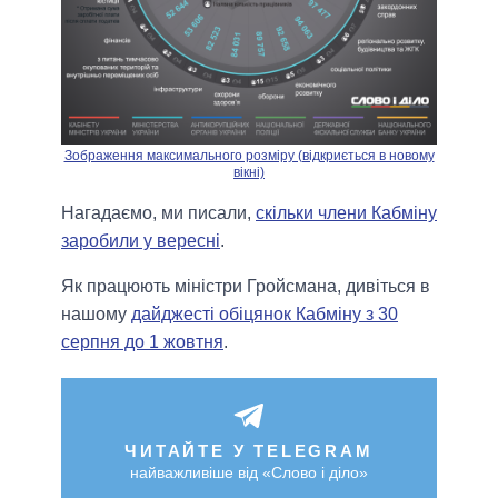
Зображення максимального розміру (відкриється в новому
вікні)
Нагадаємо, ми писали,
скільки члени Кабміну
заробили у вересні
.
Як працюють міністри Гройсмана, дивіться в
нашому
дайджесті обіцянок Кабміну з 30
серпня до 1 жовтня
.
ЧИТАЙТЕ У TELEGRAM
найважливіше від «Слово і діло»