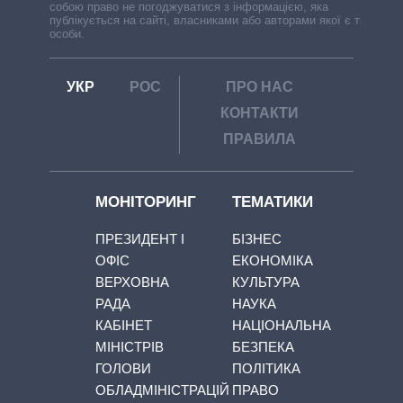
собою право не погоджуватися з інформацією, яка
публікується на сайті, власниками або авторами якої є треті
особи.
УКР
РОС
ПРО НАС
КОНТАКТИ
ПРАВИЛА
МОНІТОРИНГ
ТЕМАТИКИ
ПРЕЗИДЕНТ І
БІЗНЕС
ОФІС
ЕКОНОМІКА
ВЕРХОВНА
КУЛЬТУРА
РАДА
НАУКА
КАБІНЕТ
НАЦІОНАЛЬНА
МІНІСТРІВ
БЕЗПЕКА
ГОЛОВИ
ПОЛІТИКА
ОБЛАДМІНІСТРАЦІЙ
ПРАВО