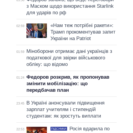
з Маском щодо використання Starlink
для ударів по рф
«Нам теж потрібні ракети»:
02:59
Трамп прокоментував запит
України на Patriot
Міноборони отримає дані українців з
01:59
податкової для звірки військового
обліку: що відомо
Федоров розкрив, як пропонував
01:24
змінити мобілізацію: що
передбачав план
В Україні анонсували підвищення
23:45
зарплат учителям і стипендій
студентам: як зростуть виплати
Росія вдарила по
ПІДСУМКИ
22:53