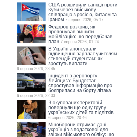
США розширили санкції проти
Куби через військову
співпрацю з росією, Китаєм та
Іраном
7 серпня 2026, 05:17
Федоров розкрив, як
пропонував змінити
мобілізацію: що передбачав
план
7 серпня 2026, 01:24
В Україні анонсували
підвищення зарплат учителям і
стипендій студентам: як
зростуть виплати
6 серпня 2026, 23:45
Інцидент в аеропорту
Лейпцига: Бундестаг
спростував інформацію про
боєприпаси на борту літака
6 серпня 2026, 22:03
З окупованих територій
повернули ще одну групу
українських дітей та підлітків
6 серпня 2026, 20:46
Міноборони отримає дані
українців з податкової для
звірки військового обліку: що