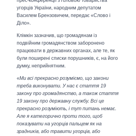
прес-конференції з головою товариства
угорців України, народним депутатом
Василем Брензовичем, передає «Слово і
Діло».
Клімкін зазначив, що громадянам із
подвійним громадянством заборонено
працювати в державних органах, але те, як
були поширені списки порушників, є, на його
думку, неприйнятним.
«
Ми всі прекрасно розуміємо, що закони
треба виконувати. У нас є стаття 19
закону про громадянство, а також стаття
19 закону про державну службу. Всі це
прекрасно розуміють, і тут питань немає.
Але я категорично проти того, щоб
показувати на угорців пальцем як на
зрадників, або травити угорців, або