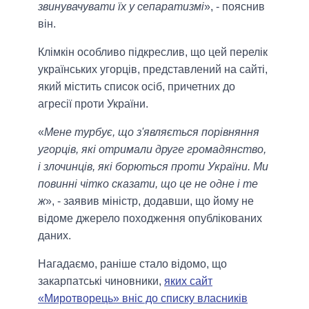
звинувачувати їх у сепаратизмі
», - пояснив
він.
Клімкін особливо підкреслив, що цей перелік
українських угорців, представлений на сайті,
який містить список осіб, причетних до
агресії проти України.
«
Мене турбує, що з'являється порівняння
угорців, які отримали друге громадянство,
і злочинців, які борються проти України. Ми
повинні чітко сказати, що це не одне і те
ж
», - заявив міністр, додавши, що йому не
відоме джерело походження опублікованих
даних.
Нагадаємо, раніше стало відомо, що
закарпатські чиновники,
яких сайт
«Миротворець» вніс до списку власників