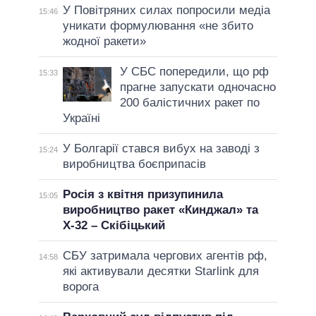
У Повітряних силах попросили медіа
15:46
уникати формулювання «не збито
жодної ракети»
У СБС попередили, що рф
15:33
прагне запускати одночасно
200 балістичних ракет по
Україні
У Болгарії стався вибух на заводі з
15:24
виробництва боєприпасів
Росія з квітня призупинила
15:05
виробництво ракет «Кинджал» та
Х-32 – Скібіцький
СБУ затримала чергових агентів рф,
14:58
які активували десятки Starlink для
ворога