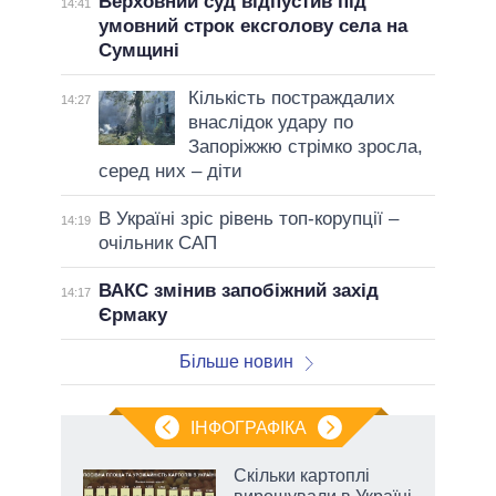
Верховний суд відпустив під
14:41
умовний строк ексголову села на
Сумщині
Кількість постраждалих
14:27
внаслідок удару по
Запоріжжю стрімко зросла,
серед них – діти
В Україні зріс рівень топ-корупції –
14:19
очільник САП
ВАКС змінив запобіжний захід
14:17
Єрмаку
Більше новин
ІНФОГРАФІКА
 як
Скільки картоплі