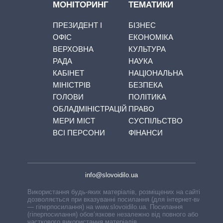
МОНІТОРИНГ
ТЕМАТИКИ
ПРЕЗИДЕНТ І
БІЗНЕС
ОФІС
ЕКОНОМІКА
ВЕРХОВНА
КУЛЬТУРА
РАДА
НАУКА
КАБІНЕТ
НАЦІОНАЛЬНА
МІНІСТРІВ
БЕЗПЕКА
ГОЛОВИ
ПОЛІТИКА
ОБЛАДМІНІСТРАЦІЙ
ПРАВО
МЕРИ МІСТ
СУСПІЛЬСТВО
ВСІ ПЕРСОНИ
ФІНАНСИ
info@slovoidilo.ua
Використання будь-яких матеріалів, розміщених на сайті,
дозволяється при вказуванні посилання (для інтернет-видань
— гіперпосилання) на www.slovoidilo.ua. Посилання
(гіперпосилання) обов’язкове незалежно від повного або
часткового використання матеріалів.