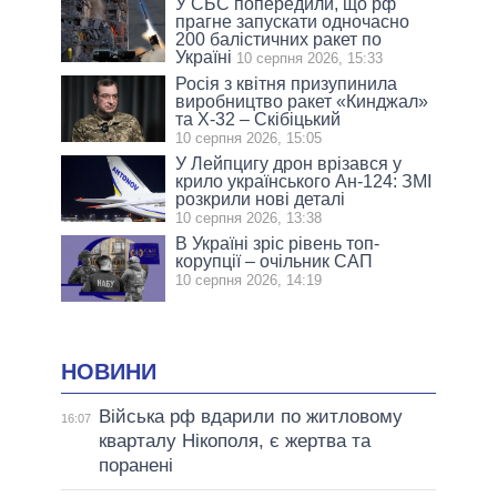
У СБС попередили, що рф
прагне запускати одночасно
200 балістичних ракет по
Україні
10 серпня 2026, 15:33
Росія з квітня призупинила
виробництво ракет «Кинджал»
та Х-32 – Скібіцький
10 серпня 2026, 15:05
У Лейпцигу дрон врізався у
крило українського Ан-124: ЗМІ
розкрили нові деталі
10 серпня 2026, 13:38
В Україні зріс рівень топ-
корупції – очільник САП
10 серпня 2026, 14:19
НОВИНИ
Війська рф вдарили по житловому
16:07
кварталу Нікополя, є жертва та
поранені