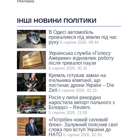
ІНШІ НОВИНИ ПОЛІТИКИ
В Одесі автомобіль
провалився під землю під час
руху
6 серпня 2026, 09:44
Українська служба «Голосу
Америки» відновлює роботу
після тривалої паузи
6 серпня 2026, 00:26
Кремль готував замах на
очільника компанії, що
постачає дрони Україні – Die
Zeit
6 серпня 2026, 02:15
Росія у липні рекордно
наростила імпорт пального з
Білорусі – Reuters
5 серпня 2026, 21:00
«Потрібен новий силовий
блок»: Залужний пояснив свої
слова про вступ України до
НАТО
6 серпня 2026, 02:59