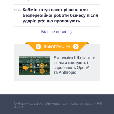
Кабмін готує пакет рішень для
23:45
безперебійної роботи бізнесу після
ударів рф: що пропонують
Більше новин
ІНФОГРАФІКА
Економіка ШІ-гігантів:
раїні
скільки коштують і
ої
заробляють OpenAI
та Anthropic
Cуб'єкт у сфері онлайн-медіа. Ідентифікатор медіа – R40-
05063