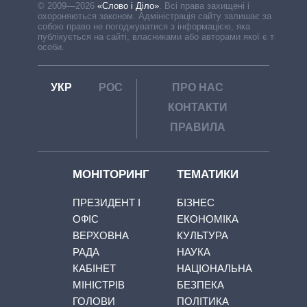
© 2009—2026
«Слово і Діло»
.
Всі права захищені і
охороняються законом. Адміністрація сайту залишає за
собою право не погоджуватися з інформацією, яка
публікується на сайті, власниками або авторами якої є треті
особи.
УКР
РОС
ПРО НАС
КОНТАКТИ
ПРАВИЛА
МОНІТОРИНГ
ТЕМАТИКИ
ПРЕЗИДЕНТ І
БІЗНЕС
ОФІС
ЕКОНОМІКА
ВЕРХОВНА
КУЛЬТУРА
РАДА
НАУКА
КАБІНЕТ
НАЦІОНАЛЬНА
МІНІСТРІВ
БЕЗПЕКА
ГОЛОВИ
ПОЛІТИКА