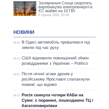
Затемнення Сонця скоротить
виробництво електроенергії в
ЄС майже на 10 ГВт
6 серпня 2026, 03:59
НОВИНИ
В Одесі автомобіль провалився під
09:44
землю під час руху
США відновили повноцінний обмін
09:12
розвідданими з Україною – Politico
Після нічної атаки дронів у
04:57
російському Ярославлі спалахнули
пожежі: що відомо
Росія скинула чотири КАБи на
04:37
Суми: є поранені, пошкоджено ТЦ і
багатоповерхівки