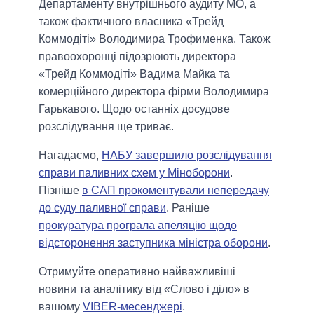
Департаменту внутрішнього аудиту МО, а
також фактичного власника «Трейд
Коммодіті» Володимира Трофименка. Також
правоохоронці підозрюють директора
«Трейд Коммодіті» Вадима Майка та
комерційного директора фірми Володимира
Гарькавого. Щодо останніх досудове
розслідування ще триває.
Нагадаємо,
НАБУ завершило розслідування
справи паливних схем у Міноборони
.
Пізніше
в САП прокоментували непередачу
до суду паливної справи
. Раніше
прокуратура програла апеляцію щодо
відсторонення заступника міністра оборони
.
Отримуйте оперативно найважливіші
новини та аналітику від «Слово і діло» в
вашому
VIBER-месенджері
.