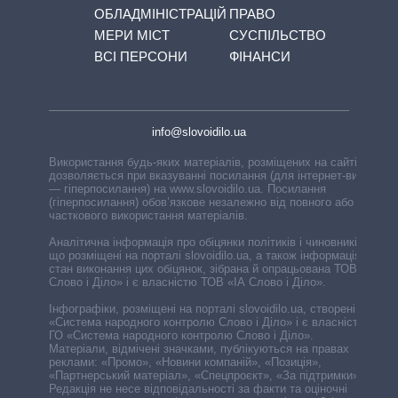
ОБЛАДМІНІСТРАЦІЙ
ПРАВО
МЕРИ МІСТ
СУСПІЛЬСТВО
ВСІ ПЕРСОНИ
ФІНАНСИ
info@slovoidilo.ua
Використання будь-яких матеріалів, розміщених на сайті,
дозволяється при вказуванні посилання (для інтернет-видань
— гіперпосилання) на www.slovoidilo.ua. Посилання
(гіперпосилання) обов’язкове незалежно від повного або
часткового використання матеріалів.
Аналітична інформація про обіцянки політиків і чиновників,
що розміщені на порталі slovoidilo.ua, а також інформація про
стан виконання цих обіцянок, зібрана й опрацьована ТОВ «ІА
Слово і Діло» і є власністю ТОВ «ІА Слово і Діло».
Інфографіки, розміщені на порталі slovoidilo.ua, створені ГО
«Система народного контролю Слово і Діло» і є власністю
ГО «Система народного контролю Слово і Діло».
Матеріали, відмічені значками, публікуються на правах
реклами: «Промо», «Новини компаній», «Позиція»,
«Партнерський матеріал», «Спецпроєкт», «За підтримки».
Редакція не несе відповідальності за факти та оціночні