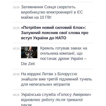
Затемнення Сонця скоротить
03:59
виробництво електроенергії в ЄС
майже на 10 ГВт
«Потрібен новий силовий блок»:
02:59
Залужний пояснив свої слова про
вступ України до НАТО
Кремль готував замах на
02:15
очільника компанії, що
постачає дрони Україні –
Die Zeit
На кордоні Литви з Білоруссю
00:58
знайшли вже третій підземний тунель
для нелегальних мігрантів
Українська служба «Голосу Америки»
00:26
відновлює роботу після тривалої
паузи