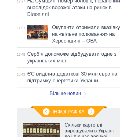
На Сумщині помер чоловік, поранений
17:27
внаслідок ворожої атаки на ринок в
Білопіллі
Окупанти отримали вказівку
17:01
на «вільне полювання» на
Херсонщині – ОВА
Сербія допоможе відбудувати одне з
16:48
українських міст
ЄС виділив додаткові 30 млн євро на
16:42
підтримку енергетики України
Більше новин
ІНФОГРАФІКА
жет
Скільки картоплі
вирощували в Україні
ків
до і під час великої