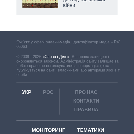
війни
Cуб'єкт у сфері онлайн-медіа. Ідентифікатор медіа – R40-
05063
© 2009—2026
«Слово і Діло»
.
Всі права захищені і
охороняються законом. Адміністрація сайту залишає за
собою право не погоджуватися з інформацією, яка
публікується на сайті, власниками або авторами якої є треті
особи.
УКР
РОС
ПРО НАС
КОНТАКТИ
ПРАВИЛА
МОНІТОРИНГ
ТЕМАТИКИ