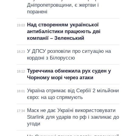
Дніпропетровщини, є жертви і
поранені
Над створенням української
19:03
антибалістики працюють дві
компанії – Зеленський
У ДПСУ розповіли про ситуацію на
18:23
кордоні з Білоруссю
Туреччина обмежила рух суден у
18:12
Чорному морі через атаки
Україна отримає від Сербії 2 мільйони
18:01
євро: на що спрямують
Маск не дає Україні використовувати
17:34
Starlink для ударів по рф і закликає до
угоди