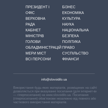
ПРЕЗИДЕНТ І
БІЗНЕС
ОФІС
ЕКОНОМІКА
ВЕРХОВНА
КУЛЬТУРА
РАДА
НАУКА
КАБІНЕТ
НАЦІОНАЛЬНА
МІНІСТРІВ
БЕЗПЕКА
ГОЛОВИ
ПОЛІТИКА
ОБЛАДМІНІСТРАЦІЙ
ПРАВО
МЕРИ МІСТ
СУСПІЛЬСТВО
ВСІ ПЕРСОНИ
ФІНАНСИ
info@slovoidilo.ua
Використання будь-яких матеріалів, розміщених на сайті,
дозволяється при вказуванні посилання (для інтернет-видань
— гіперпосилання) на www.slovoidilo.ua. Посилання
(гіперпосилання) обов’язкове незалежно від повного або
часткового використання матеріалів.