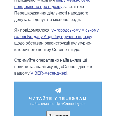
Нагадаємо, 4 жовтня
меру Черкас було
повідомлено про підозру
за статтею
Перешкоджання діяльності народного
депутата і депутата місцевої ради.
Як повідомлялося,
ужгородському міському
голові Богдану Андріїву вручено підозру
щодо обставин реконструкції культурно-
історичного центру Совине гніздо.
Отримуйте оперативно найважливіші
новини та аналітику від «Слово і діло» в
вашому
VIBER-месенджері
.
ЧИТАЙТЕ У TELEGRAM
найважливіше від «Слово і діло»
Підписатися