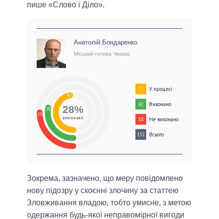
пише «Слово і Діло».
Анатолій Бондаренко
Міський голова Черкас
У процесі
72
47
Виконано
42
28%
28
25
виконано
Не виконано
38
Всього
152
Зокрема, зазначено, що меру повідомлено
нову підозру у скоєнні злочину за статтею
Зловживання владою, тобто умисне, з метою
одержання будь-якої неправомірної вигоди